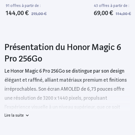
91 offres à partir de :
43 offres à partir de :
144,00 €
69,00 €
215,00 €
114,00 €
Présentation du Honor Magic 6
Pro 256Go
Le Honor Magic 6 Pro 256Go se distingue par son design
élégant et raffiné, alliant matériaux premium et finitions
irréprochables. Son écran AMOLED de 6,73 pouces offre
une résolution de 3200 x 1440 pixels, propulsant
l’expérience visuelle à un niveau supérieur, que ce soit
Lire la suite
pour le visionnage de vidéos ou le jeu intensif. Grâce à une
fréquence de rafraîchissement de 120 Hz, le défilement
est fluide, et chaque interaction est instantanée.