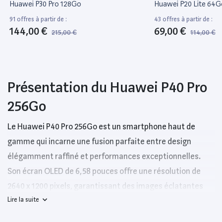
Huawei P30 Pro 128Go
Huawei P20 Lite 64G
91 offres à partir de :
43 offres à partir de :
144,00 €
69,00 €
215,00 €
114,00 €
Présentation du Huawei P40 Pro
256Go
Le Huawei P40 Pro 256Go est un smartphone haut de
gamme qui incarne une fusion parfaite entre design
élégamment raffiné et performances exceptionnelles.
Son écran OLED de 6,58 pouces offre une résolution de
2640 x 1200 pixels, garantissant des images éclatantes
Lire la suite
avec des couleurs vives et des contrastes saisissants.
S'appuyant sur un processeur Kirin 990, ce modèle