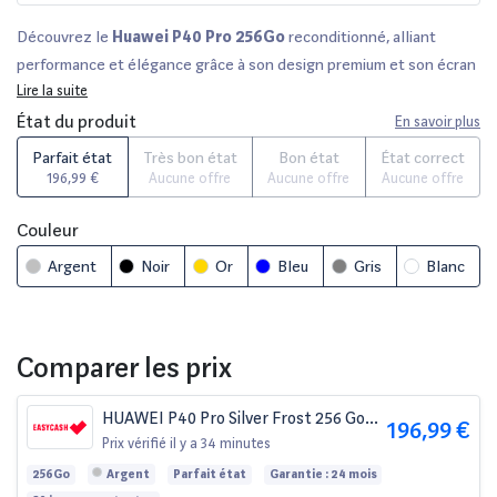
Découvrez le
Huawei P40 Pro 256Go
reconditionné, alliant
performance et élégance grâce à son design premium et son écran
de 6,58 pouces. Chaque appareil est soigneusement vérifié par nos
Lire la suite
experts et proposé en plusieurs états cosmétiques : parfait, très
État du produit
En savoir plus
bon, bon ou état correct. Profitez d'une garantie de 12 à 36 mois et
Parfait état
Très bon état
Bon état
État correct
d'un délai de rétractation de 14 jours. Comparez ce modèle sur des
196,99 €
Aucune offre
Aucune offre
Aucune offre
plateformes partenaires réputées telles que Fnac, Darty et Back
Market. Ne manquez pas l'opportunité d'acquérir un smartphone
Couleur
haut de gamme à prix réduit !
Argent
Noir
Or
Bleu
Gris
Blanc
Comparer les prix
HUAWEI P40 Pro Silver Frost 256 Go
196,99 €
débloqué
Prix vérifié
il y a 34 minutes
256Go
Argent
Parfait état
Garantie : 24 mois