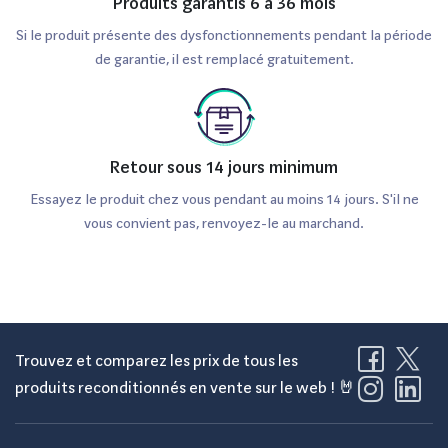
Produits garantis 6 à 36 mois
Huawei P40 Pro 256Go reconditionné
Si le produit présente des dysfonctionnements pendant la période
?
de garantie, il est remplacé gratuitement.
La durée de vie d'un Huawei P40 Pro 256Go reconditionné
dépend de plusieurs facteurs, notamment l'utilisation et
l'entretien. Toutefois, avec un bon soin, il peut durer
Retour sous 14 jours minimum
plusieurs années, tout comme un modèle neuf.
Essayez le produit chez vous pendant au moins 14 jours. S'il ne
vous convient pas, renvoyez-le au marchand.
Puis-je étendre la garantie d'un
Huawei P40 Pro 256Go reconditionné
?
Oui, de nombreux revendeurs offrent la possibilité
Trouvez et comparez les prix de tous les
d'étendre la garantie sur les appareils reconditionnés, ce
produits reconditionnés en vente sur le web ! 🤘
qui vous permet de bénéficier d'une couverture
supplémentaire en cas de problème.