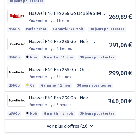
30 jours pour tester
Huawei P40 Pro 256 Go Double SIM
269,89 €
Blush doré (Services Google non
Prix vérifié
il y a 1 heure
intégrés)
256Go
Parfait état
Garantie : 24 mois
30 jours pour tester
Huawei P40 Pro 256 Go - Noir -
291,06 €
Débloqué - Dual-SIM
Prix vérifié
il y a 4 heures
256Go
Noir
Garantie : 12 mois
30 jours pour tester
Huawei P40 Pro 256 Go - Or -
299,00 €
Débloqué
Prix vérifié
il y a 3 heures
256Go
Or
Garantie : 12 mois
30 jours pour tester
Huawei P40 Pro 256 Go - Noir -
340,00 €
Débloqué
Prix vérifié
il y a 5 heures
256Go
Noir
Garantie : 12 mois
30 jours pour tester
Voir plus d'offres (
23
)