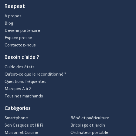
Reepeat
Quels accessoires sont souvent
À propos
inclus avec un Huawei P40 Pro 256Go
Blog
reconditionné ?
Devenir partenaire
Espace presse
Les accessoires inclus varient selon le vendeur, mais vous
Contactez-nous
pouvez souvent vous attendre à recevoir un chargeur et
Besoin d'aide ?
un câble de recharge. Il est recommandé de vérifier ce
Guide des états
point avant l'achat.
Qu’est-ce que le reconditionné ?
Questions fréquentes
Où acheter un Huawei P40 Pro
Marques A à Z
256Go reconditionné ?
Tous nos marchands
Catégories
Pour garantir un achat de qualité, il est primordial de se
Smartphone
Bébé et puériculture
tourner vers des vendeurs fiables proposant des
Son Casques et Hi Fi
Bricolage et Jardin
garanties solides. Optez pour un revendeur qui offre une
Maison et Cuisine
Ordinateur portable