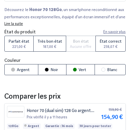
Découvrez le
Honor 70 128Go
, un smartphone reconditionné aux
performances exceptionnelles, équipé d'un écran immersif et d'une
capacité de stockage généreuse. Chaque appareil est
Lire la suite
minutieusement vérifié par nos experts, offrant une qualité de
État du produit
En savoir plus
remise à neuf garantie. Profitez d'une
garantie de 12 à 36 mois
Parfait état
Très bon état
Bon état
État correct
selon le vendeur, et d'un délai de rétractation de 14 jours.
221,00 €
187,00 €
Aucune offre
238,07 €
Disponibles en plusieurs états cosmétiques, de parfait à correct,
comparez-le facilement sur des plateformes comme
Fnac
,
Darty
Couleur
et
Back Market
pour trouver l'offre qui vous convient !
Argent
Noir
Vert
Blanc
Comparer les prix
159,90 €
Honor 70 (dual sim) 128 Go argent
154,90 €
reconditionné
Prix vérifié
il y a 11 heures
128Go
Argent
Garantie : 36 mois
30 jours pour tester