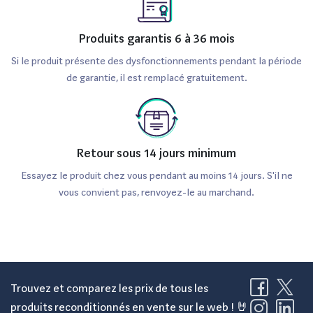
Cependant, pour un niveau de confiance supérieur, il est
Produits garantis 6 à 36 mois
recommandé de privilégier les vendeurs spécialisés, car ils
se concentrent exclusivement sur le reconditionné et
Si le produit présente des dysfonctionnements pendant la période
de garantie, il est remplacé gratuitement.
effectuent des contrôles de qualité plus rigoureux. De
plus, l'utilisation d'un comparateur en ligne peut s'avérer
très efficace pour filtrer les offres selon des critères
précis, tels que le prix, l'état esthétique, la durée de
Retour sous 14 jours minimum
garantie et les avis clients.
Essayez le produit chez vous pendant au moins 14 jours. S'il ne
vous convient pas, renvoyez-le au marchand.
Chez Reepeat, nous comparons les meilleures offres
disponibles sur le marché afin d'aider les clients à acheter
en toute tranquillité et à bénéficier du meilleur prix pour
leur Honor 70 128Go reconditionné.
Trouvez et comparez les prix de tous les
produits reconditionnés en vente sur le web ! 🤘