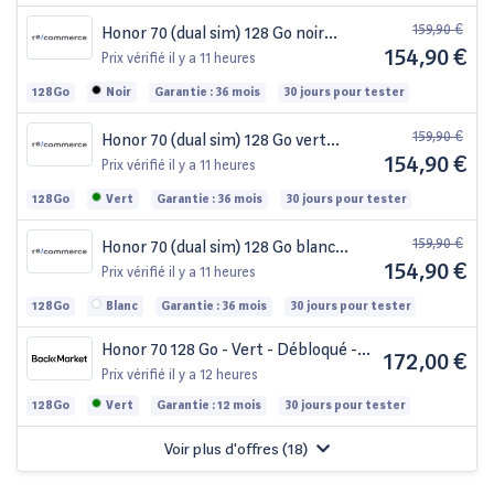
159,90 €
Honor 70 (dual sim) 128 Go noir
154,90 €
reconditionné
Prix vérifié
il y a 11 heures
128Go
Noir
Garantie : 36 mois
30 jours pour tester
159,90 €
Honor 70 (dual sim) 128 Go vert
154,90 €
reconditionné
Prix vérifié
il y a 11 heures
128Go
Vert
Garantie : 36 mois
30 jours pour tester
159,90 €
Honor 70 (dual sim) 128 Go blanc
154,90 €
reconditionné
Prix vérifié
il y a 11 heures
128Go
Blanc
Garantie : 36 mois
30 jours pour tester
Honor 70 128 Go - Vert - Débloqué -
172,00 €
Dual-SIM
Prix vérifié
il y a 12 heures
128Go
Vert
Garantie : 12 mois
30 jours pour tester
Voir plus d'offres (
18
)