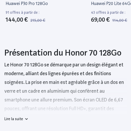
Huawei P30 Pro 128Go
Huawei P20 Lite 64G
91 offres à partir de :
43 offres à partir de :
144,00 €
69,00 €
215,00 €
114,00 €
Présentation du Honor 70 128Go
Le Honor 70 128Go se démarque par un design élégant et
moderne, alliant des lignes épurées et des finitions
soignées. La prise en main est agréable grâce à un dos en
verre et un cadre en aluminium qui confèrent au
smartphone une allure premium. Son écran OLED de 6,67
pouces, offrant une résolution Full HD+, garantit des
couleurs vives et un contraste exceptionnel, idéal pour le
Lire la suite
visionnage de contenus multimédias.