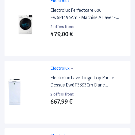
Electrolux
-
Electrolux Perfectcare 600
Ew6F1496Am - Machine À Laver -
Largeur : 60 Cm - Profondeur : 66 Cm -
2 offers from:
Hauteur : 85 Cm - Chargement Frontal
479,00 €
- 68 Litres - 9 Kg - 1400 Tours/Min
Electrolux
-
Electrolux Lave-Linge Top Par Le
Dessus Ew8T3653Cm Blanc
Reconditionné
2 offers from:
667,99 €