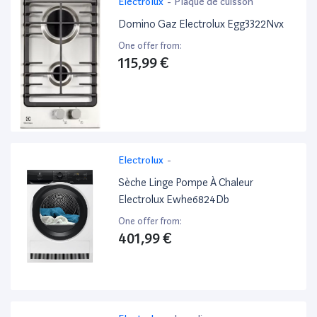
Electrolux
-
Plaque de cuisson
Domino Gaz Electrolux Egg3322Nvx
One offer from:
115,99 €
Electrolux
-
Sèche Linge Pompe À Chaleur
Electrolux Ewhe6824Db
One offer from:
401,99 €