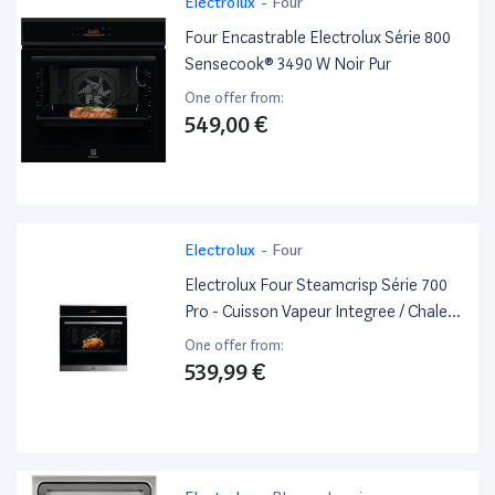
Electrolux
-
Four
Four Encastrable Electrolux Série 800
Sensecook® 3490 W Noir Pur
One offer from:
549,00 €
Electrolux
-
Four
Electrolux Four Steamcrisp Série 700
Pro - Cuisson Vapeur Integree / Chaleur
Tournante Pulsee - 1 Mode Vapeur 25%
One offer from:
- Pyrolyse - Classe Defficacite
539,99 €
Energetique*:A+ - Volume Utile Cavite
(L):Xxl 72 - Affichage LCD Blanc -
Preconisation De Temperature