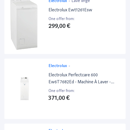
Electrolux
-
Lave linge
Electrolux Ewt1261Esw
One offer from:
299,00 €
Electrolux
-
Electrolux Perfectcare 600
Ew6T7682Ed - Machine À Laver -
Largeur : 39.7 Cm - Profondeur : 59.9
One offer from:
Cm - Hauteur : 90.8 Cm - Chargement
371,00 €
Par Le Dessus - 42 Litres -