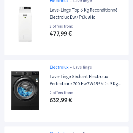
Electrolux
-
Lave linge
Lave-Linge Top 6 Kg Reconditionné
Electrolux Ew7T1368Hc
2 offers from:
477,99 €
Electrolux
-
Lave linge
Lave-Linge Séchant Electrolux
Perfectcare 700 Ew7W4954Ds 9 Kg
Argent Foncé
2 offers from:
632,99 €