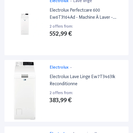
Electrolux
-
Lave linge
Electrolux Perfectcare 600
Ew6T3164Ad - Machine À Laver -
Largeur : 40 Cm - Profondeur : 60 Cm -
2 offers from:
Hauteur : 89 Cm - Chargement Par Le
552,99 €
Dessus - 42 Litres - 6 Kg - 1200
Tours/Min
Electrolux
-
Electrolux Lave Linge Ew7T3463Ik
Reconditionne
2 offers from:
383,99 €