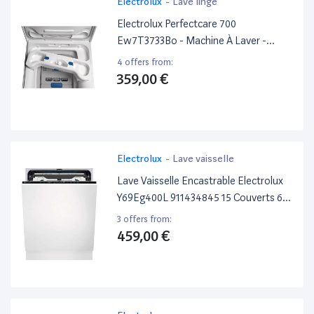
Electrolux
-
Lave linge
Electrolux Perfectcare 700
Ew7T3733Bo - Machine À Laver -
Largeur : 39.7 Cm - Profondeur : 60 Cm
4 offers from:
- Hauteur : 89 Cm - Chargement Par Le
359,00 €
Dessus - 42 Litres - 7 Kg - 1300
Tours/Min
Electrolux
-
Lave vaisselle
Lave Vaisselle Encastrable Electrolux
Y69Eg400L 911434845 15 Couverts 60
Cm
3 offers from:
459,00 €