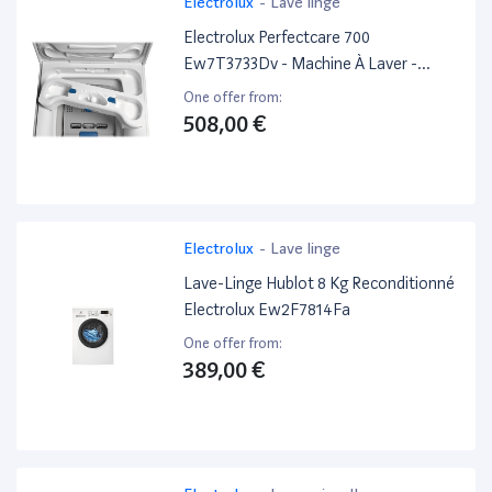
Electrolux
-
Lave linge
Electrolux Perfectcare 700
Ew7T3733Dv - Machine À Laver -
Largeur : 39.7 Cm - Profondeur : 59.9
One offer from:
Cm - Hauteur : 90.8 Cm - Chargement
508,00 €
Par Le Dessus - 42 Litres - 7 Kg - 1300
Tours/Min
Electrolux
-
Lave linge
Lave-Linge Hublot 8 Kg Reconditionné
Electrolux Ew2F7814Fa
One offer from:
389,00 €