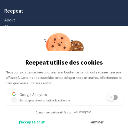
Reepeat
About
Blog
Become a partner
Press
Contact us
Need some help?
Refurbished conditions guide
What is refurbished?
FAQ
Brands A to Z
All our resellers
Categories
Smartphone
Bébé et puériculture
Son Casques et Hi Fi
Bricolage et Jardin