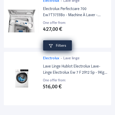
Electrolux
-
Lave linge
Electrolux Perfectcare 700
Ew7T3733Bo - Machine À Laver -
Largeur : 39.7 Cm - Profondeur : 60 Cm
One offer from:
- Hauteur : 89 Cm - Chargement Par Le
427,00 €
Dessus - 42 Litres - 7 Kg
Filters
Electrolux
-
Lave linge
Lave Linge Hublot Electrolux Lave-
Linge Electrolux Ew 7 F 2912 Sp - 9Kg -
Pose Libre - A+++
One offer from:
516,00 €