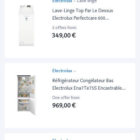
Electrolux
-
Lave linge
Lave-Linge Top Par Le Dessus
Electrolux Perfectcare 600
Ew6T5136Da 6 Kg Blanc
2 offers from:
349,00 €
Electrolux
-
Réfrigérateur Congélateur Bas
Electrolux Ena7Te75S Encastrable
188.4 Cm
One offer from:
969,00 €