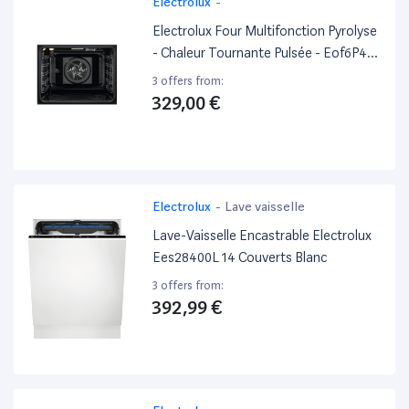
Electrolux
-
Electrolux Four Multifonction Pyrolyse
- Chaleur Tournante Pulsée - Eof6P46Z
- Noir - Porte Froide - L67 X L63,5 X
3 offers from:
H65,4Cm
329,00 €
Electrolux
-
Lave vaisselle
Lave-Vaisselle Encastrable Electrolux
Ees28400L 14 Couverts Blanc
3 offers from:
392,99 €