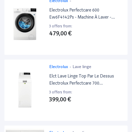
Electrolux
-
Electrolux Perfectcare 600
Ew6F4142Ps - Machine À Laver -
Largeur : 60 Cm - Profondeur : 66 Cm -
3 offers from:
Hauteur : 85 Cm - Chargement Frontal
479,00 €
- 68 Litres - 10 Kg - 1400 Tours/Min
Electrolux
-
Lave linge
Elct Lave Linge Top Par Le Dessus
Electrolux Perfectcare 700
Ew7T3375Dd Blanc
3 offers from:
399,00 €