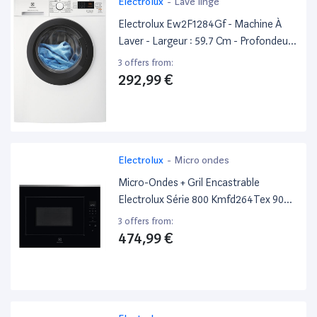
Electrolux
-
Lave linge
Electrolux Ew2F1284Gf - Machine À
Laver - Largeur : 59.7 Cm - Profondeur :
56.8 Cm - Hauteur : 85 Cm -
3 offers from:
Chargement Frontal - 53 Litres - 8 Kg -
292,99 €
1200 Tours/Min
Electrolux
-
Micro ondes
Micro-Ondes + Gril Encastrable
Electrolux Série 800 Kmfd264Tex 900
W Noir
3 offers from:
474,99 €