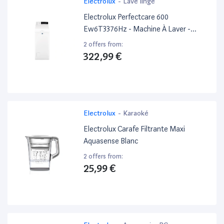
Electrolux
-
Lave linge
Electrolux Perfectcare 600
Ew6T3376Hz - Machine À Laver -
Largeur : 39.7 Cm - Profondeur : 59.9
2 offers from:
Cm - Hauteur : 90.8 Cm - Chargement
322,99 €
Par Le Dessus - 42 Litres -
Electrolux
-
Karaoké
Electrolux Carafe Filtrante Maxi
Aquasense Blanc
2 offers from:
25,99 €