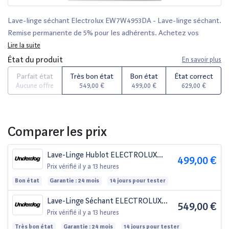
Lave-linge séchant Electrolux EW7W4953DA - Lave-linge séchant.
Remise permanente de 5% pour les adhérents. Achetez vos
produits en ligne parmi un large choix de marques.
Lire la suite
État du produit
En savoir plus
Parfait état
Très bon état
Bon état
État correct
Aucune offre
549,00 €
499,00 €
629,00 €
Comparer les prix
Lave-Linge Hublot ELECTROLUX
499,00 €
EW7W4953DAele
Prix vérifié
il y a 13 heures
Bon état
Garantie : 24 mois
14 jours pour tester
Lave-Linge Séchant ELECTROLUX
549,00 €
EW7W4953DA
Prix vérifié
il y a 13 heures
Très bon état
Garantie : 24 mois
14 jours pour tester