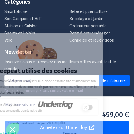
Catégories
Smartphone
Bébé et puériculture
Son Casques et Hi Fi
Bricolage et Jardin
Maison et Cuisine
Ordinateur portable
Sports et Loisirs
Petit électroménager
Vélo
Consoles et jeux vidéos
Newsletter
Inscrivez-vous et recevez nos meilleurs offres avant tout le
monde.
Je m'abonne
Nous ne communiquerons jamais votre e-mail.
Meilleur prix sur :
© 2026 Reepeat
499,00 €
Classement
Conditions
Mentions
Politique de
Acheter sur
Underdog
des offres
générales
légales
confidentialité