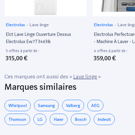
Electrolux
-
Lave linge
Electrolux
-
Lave ling
Elct Lave Linge Ouverture Dessus
Electrolux Perfectc
Electrolux Ew7T3463Ik
- Machine À Laver - L
Profondeur : 60 Cm -
5 offres à partir de :
4 offres à partir de :
Chargement Par Le De
315,00 €
359,00 €
Kg - 1300 Tours/Min
Ces marques ont aussi des «
Lave linge
»
Marques similaires
Whirlpool
Samsung
Valberg
AEG
Thomson
LG
Haier
Bosch
Indesit