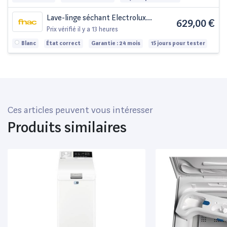
Lave-linge séchant Electrolux
629,00 €
EW7W4953DA
Prix vérifié
il y a 13 heures
Blanc
État correct
Garantie : 24 mois
15 jours pour tester
Ces articles peuvent vous intéresser
Produits similaires