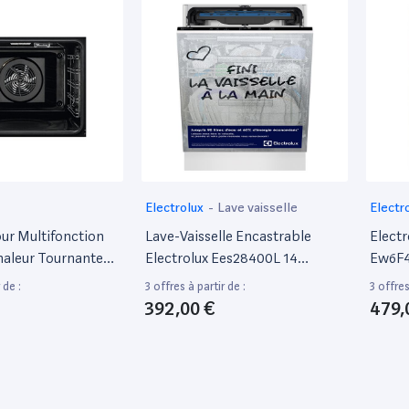
Electrolux
-
Lave vaisselle
Electr
our Multifonction
Lave-Vaisselle Encastrable
Electr
haleur Tournante
Electrolux Ees28400L 14
Ew6F4
6P46Z - Noir - Porte
Couverts Blanc
- Larg
 de :
3 offres à partir de :
3 offres
 X L63,5 X H65,4Cm
66 Cm 
392,00 €
479,
Charge
- 10 K