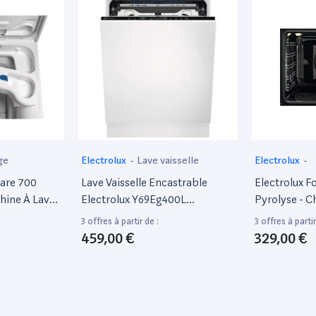
ge
Electrolux
-
Lave vaisselle
Electrolux
-
care 700
Lave Vaisselle Encastrable
Electrolux F
ine À Laver
Electrolux Y69Eg400L
Pyrolyse - C
 - Profondeur
911434845 15 Couverts 60 Cm
Pulsée - Eof
3 offres à partir de :
3 offres à partir
 89 Cm -
Froide - L67
459,00 €
329,00 €
 Dessus - 42
0 Tours/Min