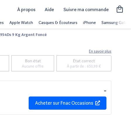
À propos
Aide
Suivre ma commande
es
Apple Watch
Casques & Écouteurs
iPhone
Samsung Galaxy
4954Ds 9 Kg Argent Foncé
En savoir plus
Bon état
État correct
Aucune offre
À partir de :
653,99 €
-
Acheter sur
Fnac Occasions