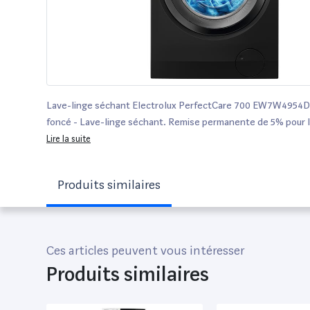
Lave-linge séchant Electrolux PerfectCare 700 EW7W4954D
foncé - Lave-linge séchant. Remise permanente de 5% pour 
Achetez vos produits en ligne parmi un large choix de marque
Lire la suite
Produits similaires
Ces articles peuvent vous intéresser
Produits similaires