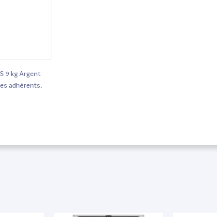
S 9 kg Argent
les adhérents.
s.