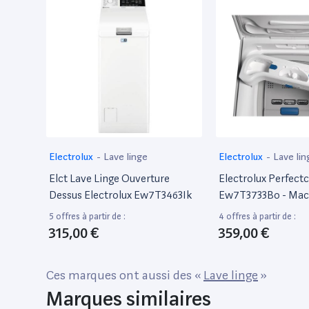
Electrolux
-
Lave linge
Electrolux
-
Lave lin
Elct Lave Linge Ouverture
Electrolux Perfect
Dessus Electrolux Ew7T3463Ik
Ew7T3733Bo - Mach
- Largeur : 39.7 Cm
5 offres à partir de :
4 offres à partir de :
: 60 Cm - Hauteur :
315,00 €
359,00 €
Chargement Par Le
Litres - 7 Kg - 130
Ces marques ont aussi des «
Lave linge
»
Marques similaires