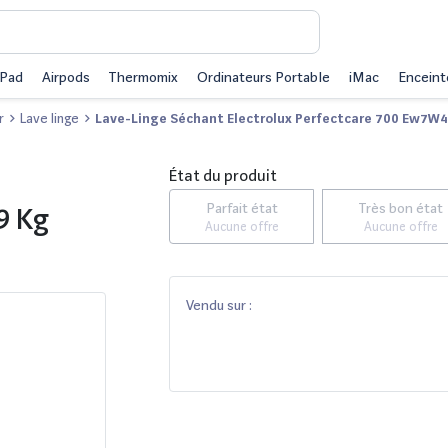
iPad
Airpods
Thermomix
Ordinateurs Portable
iMac
Enceint
r
Lave linge
Lave-Linge Séchant Electrolux Perfectcare 700 Ew7W
État du produit
Parfait état
Très bon état
9 Kg
Aucune offre
Aucune offre
Vendu sur :