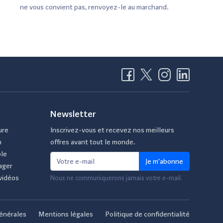
ne vous convient pas, renvoyez-le au marchand.
Newsletter
ure
Inscrivez-vous et recevez nos meilleurs
n
offres avant tout le monde.
ble
Je m'abonne
ager
vidéos
Nous ne communiquerons jamais votre e-mail.
énérales
Mentions légales
Politique de confidentialité