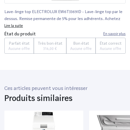
Lave-linge top ELECTROLUX EW6T3369ID - Lave-linge top par le
dessus. Remise permanente de 5% pour les adhérents. Achetez
vos produits en ligne parmi un large choix de marques.
Lire la suite
État du produit
En savoir plus
Parfait état
Très bon état
Bon état
État correct
Aucune offre
314,00 €
Aucune offre
Aucune offre
Ces articles peuvent vous intéresser
Produits similaires