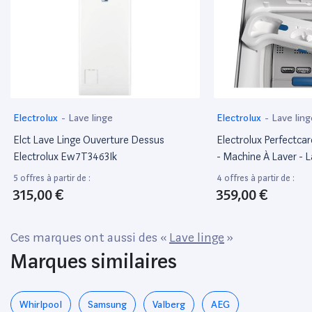
Electrolux
-
Lave linge
Electrolux
-
Lave ling
Elct Lave Linge Ouverture Dessus
Electrolux Perfectc
Electrolux Ew7T3463Ik
- Machine À Laver - L
Profondeur : 60 Cm -
5 offres à partir de :
4 offres à partir de :
Chargement Par Le De
315,00 €
359,00 €
Kg - 1300 Tours/Min
Ces marques ont aussi des «
Lave linge
»
Marques similaires
Whirlpool
Samsung
Valberg
AEG