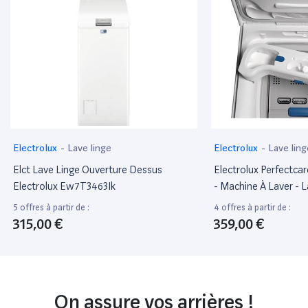
Electrolux
-
Lave linge
Electrolux
-
Lave ling
Elct Lave Linge Ouverture Dessus
Electrolux Perfectc
Electrolux Ew7T3463Ik
- Machine À Laver - L
Profondeur : 60 Cm -
5 offres à partir de :
4 offres à partir de :
Chargement Par Le De
315,00 €
359,00 €
Kg - 1300 Tours/Min
On assure vos arrières !