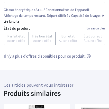
Classe énergétique : A+++ / Fonctionnalités de l'appareil :
Affichage du temps restant, Départ différé / Capacité de lavage : 9
Kg / Type de pose : Pose libre
Lire la suite
État du produit
En savoir plus
Parfait état
Très bon état
Bon état
État correct
Aucune offre
Aucune offre
Aucune offre
Aucune offre
Il n'y a plus d'offres disponibles pour ce produit. 😩
Ces articles peuvent vous intéresser
Produits similaires