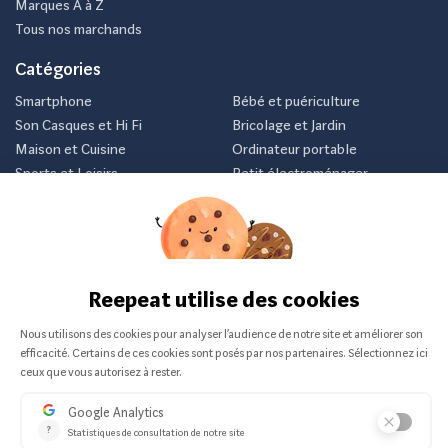
Marques A à Z
Tous nos marchands
Catégories
Smartphone
Bébé et puériculture
Son Casques et Hi Fi
Bricolage et Jardin
Maison et Cuisine
Ordinateur portable
Sports et Loisirs
Petit électroménager
Vélo
Consoles et jeux vidéos
Newsletter
Inscrivez-vous et recevez nos meilleurs offres avant tout le
monde.
Je m'abonne
Nous ne communiquerons jamais votre e-mail.
Vendu sur :
© 2026 Reepeat
-