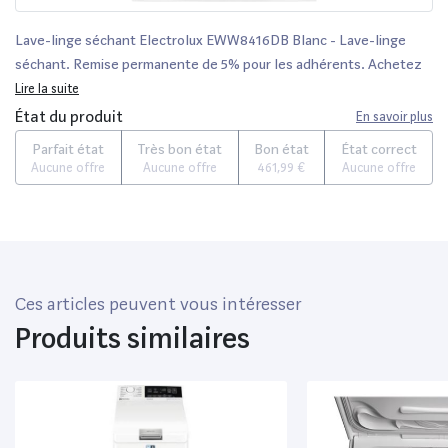
Lave-linge séchant Electrolux EWW8416DB Blanc - Lave-linge
séchant. Remise permanente de 5% pour les adhérents. Achetez
vos produits en ligne parmi un large choix de marques.
Lire la suite
État du produit
En savoir plus
Parfait état
Très bon état
Bon état
État correct
Aucune offre
Aucune offre
461,99 €
Aucune offre
Ces articles peuvent vous intéresser
Produits similaires