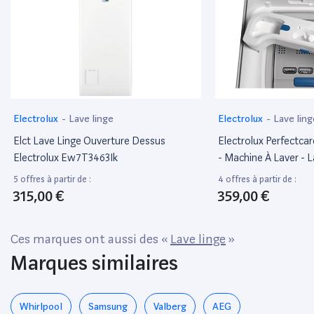
Electrolux
-
Lave linge
Electrolux
-
Lave ling
Elct Lave Linge Ouverture Dessus
Electrolux Perfectc
Electrolux Ew7T3463Ik
- Machine À Laver - L
Profondeur : 60 Cm -
5 offres à partir de :
4 offres à partir de :
Chargement Par Le De
315,00 €
359,00 €
Kg - 1300 Tours/Min
Ces marques ont aussi des «
Lave linge
»
Marques similaires
Whirlpool
Samsung
Valberg
AEG