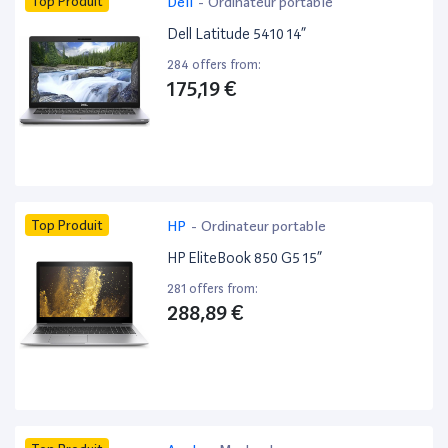
Top Produit
Dell
-
Ordinateur portable
Dell Latitude 5410 14”
284 offers from:
175,19 €
Top Produit
HP
-
Ordinateur portable
HP EliteBook 850 G5 15”
281 offers from:
288,89 €