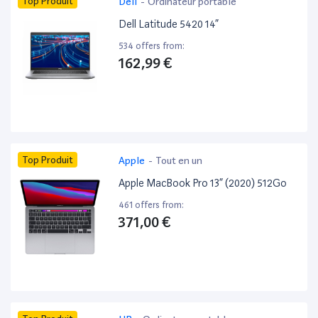
Top Produit
Dell
-
Ordinateur portable
Dell Latitude 5420 14”
534 offers from:
162,99 €
Top Produit
Apple
-
Tout en un
Apple MacBook Pro 13” (2020) 512Go
461 offers from:
371,00 €