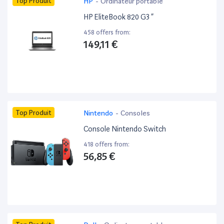
Top Produit
HP
-
Ordinateur portable
HP EliteBook 820 G3 ”
458 offers from:
149,11 €
Top Produit
Nintendo
-
Consoles
Console Nintendo Switch
418 offers from:
56,85 €