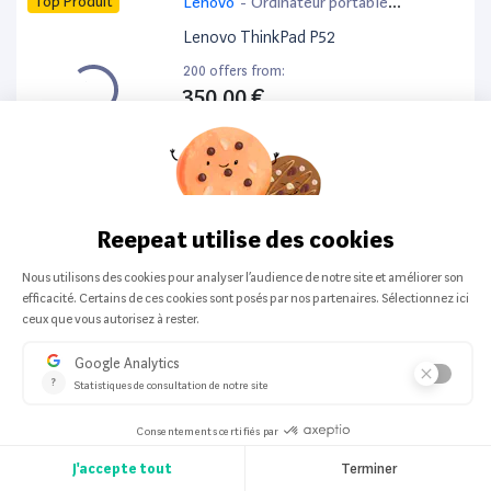
Top Produit
Lenovo
-
Ordinateur portable
bureautique
Lenovo ThinkPad P52
200 offers from:
350,00 €
Top Produit
HP
-
Ordinateur portable
HP ProBook 440 G6 14”
200 offers from:
259,99 €