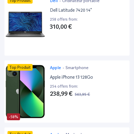
Top Produit
Dell
-
Ordinateur portable
Dell Latitude 7420 14”
258 offers from:
310,00 €
Top Produit
Apple
-
Smartphone
Apple iPhone 13 128Go
254 offers from:
238,99 €
563,95 €
-58%