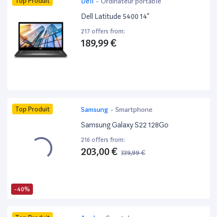
Top Produit
Dell
-
Ordinateur portable
Dell Latitude 5400 14”
217 offers from:
189,99 €
Top Produit
Samsung
-
Smartphone
Samsung Galaxy S22 128Go
216 offers from:
203,00 €
339,99 €
-40%