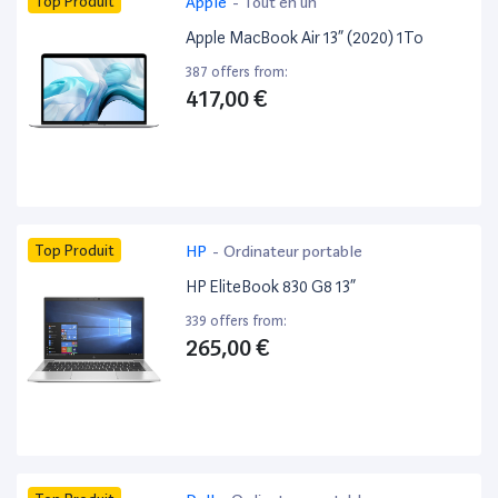
Top Produit
Apple
-
Tout en un
Apple MacBook Air 13” (2020) 1To
387 offers from:
417,00 €
Top Produit
HP
-
Ordinateur portable
HP EliteBook 830 G8 13”
339 offers from:
265,00 €