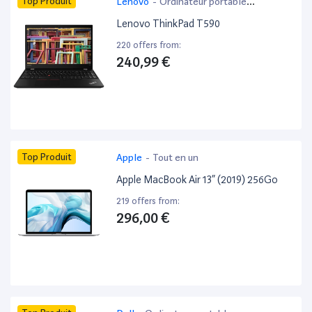
Top Produit
Lenovo
-
Ordinateur portable
bureautique
Lenovo ThinkPad T590
220 offers from:
240,99 €
Top Produit
Apple
-
Tout en un
Apple MacBook Air 13” (2019) 256Go
219 offers from:
296,00 €