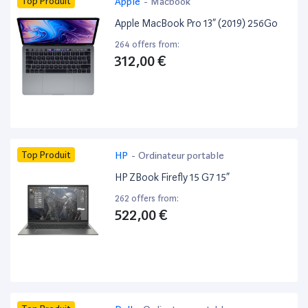
Top Produit
Apple
-
Macbook
Apple MacBook Pro 13” (2019) 256Go
264 offers from:
312,00 €
Top Produit
HP
-
Ordinateur portable
HP ZBook Firefly 15 G7 15”
262 offers from:
522,00 €