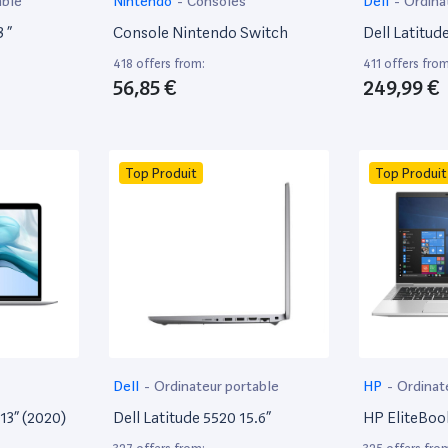
able
Nintendo
-
Consoles
Dell
-
Ordina
 ”
Console Nintendo Switch
Dell Latitud
418 offers from:
411 offers from
56,85 €
249,99 €
Top Produit
Top Produit
Dell
-
Ordinateur portable
HP
-
Ordinat
13” (2020)
Dell Latitude 5520 15.6”
HP EliteBoo