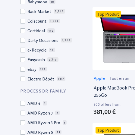
Babymoov
18
17.3"
17
Back Market
9,324
Top Produit
17"
22
Cdiscount
3,932
16.4"
1
Certideal
110
16,2"
1
Darty Occasions
1,963
16.2"
4
e-Recycle
18
16,1"
2
Easycash
2,310
16"
98
ebay
197
15,6"
12
Apple
-
Tout en un
Electro Dépôt
907
15.6"
103
Apple MacBook Pro 
Factorefurb
19
PROCESSOR FAMILY
15.5"
1
256Go
Fnac Occasions
17,555
15,4"
AMD 4
2
3
300 offers from:
Label Emmaüs
613
381,00 €
15.4"
AMD Ryzen 3
70
7
Ma Fabrik
66
15.3"
AMD Ryzen 3 Pro
2
1
ManoMano
89
Top Produit
15"
AMD Ryzen 5
207
21