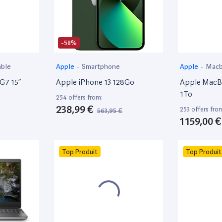
-58%
able
Apple
-
Smartphone
Apple
-
Mac
 G7 15”
Apple iPhone 13 128Go
Apple MacBo
1To
254 offers from:
238,99 €
253 offers fro
563,95 €
1 159,00 €
Top Produit
Top Produit