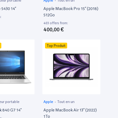
teur portable
Apple
-
Tout en un
e 5430 14”
Apple MacBook Pro 15” (2018)
512Go
:
403 offers from:
400,00 €
Top Produit
eur portable
Apple
-
Tout en un
k 840 G7 14”
Apple MacBook Air 13” (2022)
1To