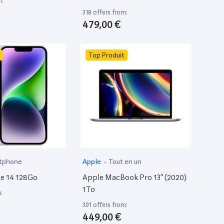
m:
318 offers from:
479,00 €
Top Produit
tphone
Apple
-
Tout en un
e 14 128Go
Apple MacBook Pro 13” (2020)
1To
:
301 offers from:
449,00 €