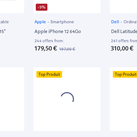
-9%
table
Apple
-
Smartphone
Dell
-
Ordina
15”
Apple iPhone 12 64Go
Dell Latitud
244 offers from:
241 offers fro
179,50 €
310,00 €
197,00 €
Top Produit
Top Produit