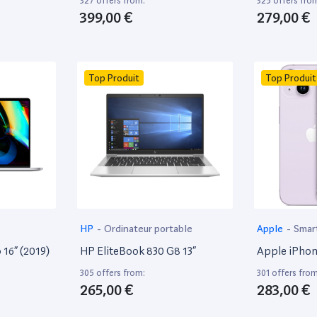
327 offers from:
325 offers fro
399,00 €
279,00 €
Top Produit
Top Produit
HP
-
Ordinateur portable
Apple
-
Smar
16” (2019)
HP EliteBook 830 G8 13”
Apple iPhon
305 offers from:
301 offers from
265,00 €
283,00 €