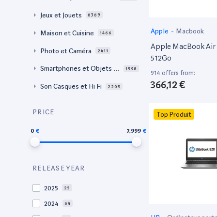
Jeux et Jouets
8389
Apple
-
Macbook
Maison et Cuisine
1466
Apple MacBook Air 
Photo et Caméra
2411
512Go
Smartphones et Objets c
1538
914 offers from:
onnectés
366,12 €
Son Casques et Hi Fi
2205
PRICE
Top Produit
0
7,999
RELEASE YEAR
2025
25
2024
64