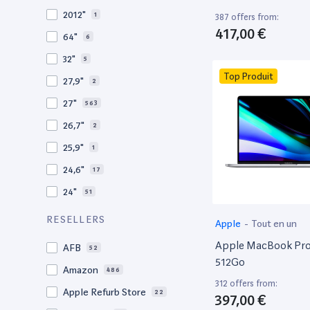
2009
3
2012"
1
387 offers from:
2008
11
417,00 €
64"
6
32"
5
Top Produit
27,9"
2
27"
563
26,7"
2
25,9"
1
24,6"
17
24"
51
21,5"
156
RESELLERS
Apple
-
Tout en un
21"
267
Apple MacBook Pro 
AFB
52
20,1"
3
512Go
Amazon
486
18"
1
312 offers from:
Apple Refurb Store
22
397,00 €
17,3"
4