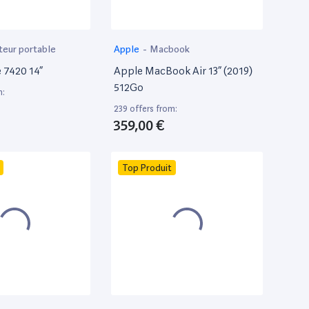
teur portable
Apple
-
Macbook
e 7420 14”
Apple MacBook Air 13” (2019)
512Go
m:
239 offers from:
359,00 €
Top Produit