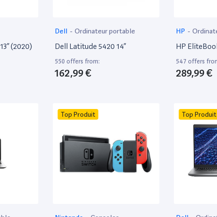
Dell
-
Ordinateur portable
HP
-
Ordinat
13” (2020)
Dell Latitude 5420 14”
HP EliteBoo
550 offers from:
547 offers fro
162,99 €
289,99 €
Top Produit
Top Produit