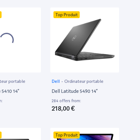
Top Produit
teur portable
Dell
-
Ordinateur portable
e 5410 14”
Dell Latitude 5490 14”
m:
284 offers from:
218,00 €
Top Produit