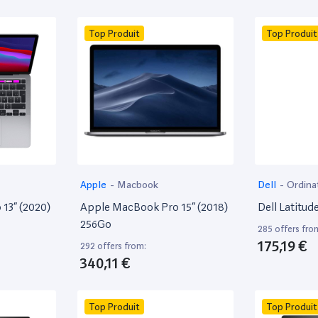
Top Produit
Top Produit
Apple
-
Macbook
Dell
-
Ordina
13” (2020)
Apple MacBook Pro 15” (2018)
Dell Latitud
256Go
285 offers fro
175,19 €
292 offers from:
340,11 €
Top Produit
Top Produit