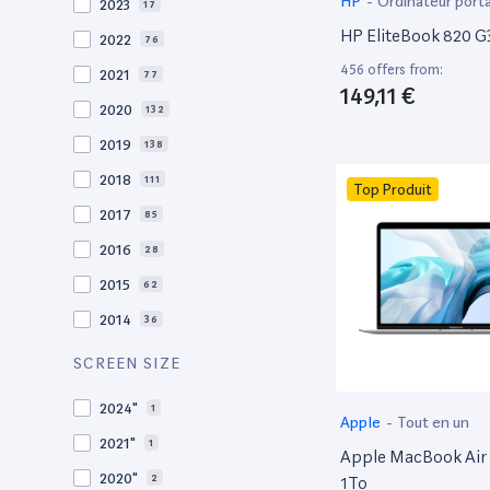
HP
-
Ordinateur port
2023
17
HP EliteBook 820 G3
2022
76
456 offers from:
2021
77
149,11 €
2020
132
2019
138
2018
111
Top Produit
2017
85
2016
28
2015
62
2014
36
2013
30
SCREEN SIZE
2012
27
2024"
1
Apple
-
Tout en un
2011
19
2021"
1
Apple MacBook Air 
2010
19
2020"
2
1To