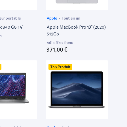
eur portable
Apple
-
Tout en un
k 840 G8 14”
Apple MacBook Pro 13” (2020)
512Go
m:
461 offers from:
371,00 €
Top Produit