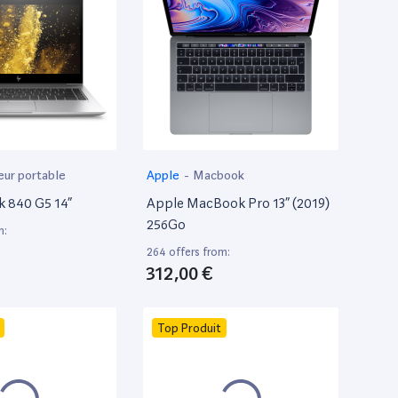
eur portable
Apple
-
Macbook
k 840 G5 14”
Apple MacBook Pro 13” (2019)
256Go
m:
264 offers from:
312,00 €
Top Produit