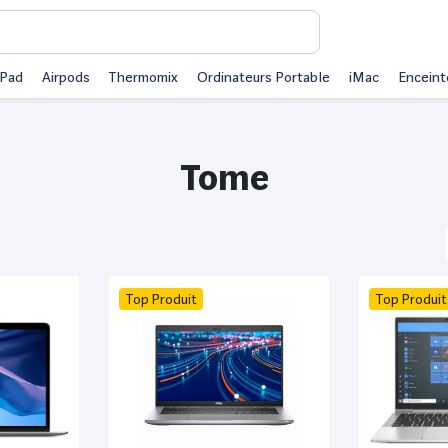
iPad
Airpods
Thermomix
Ordinateurs Portable
iMac
Enceint
Tome
Top Produit
Top Produit