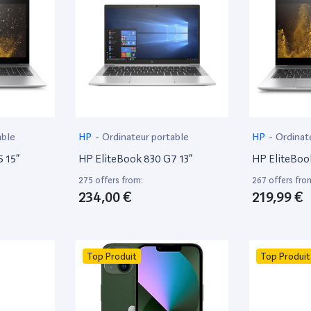
able
HP
-
Ordinateur portable
HP
-
Ordinat
 15”
HP EliteBook 830 G7 13”
HP EliteBoo
275 offers from:
267 offers fro
234,00 €
219,99 €
Top Produit
Top Produit