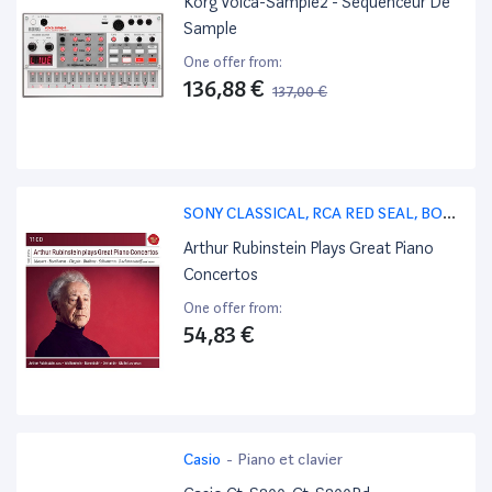
Korg Volca-Sample2 - Séquenceur De
Sample
One offer from:
136,88 €
137,00 €
SONY CLASSICAL, RCA RED SEAL, BOX
CLASSICA, SOLO, MUSICA DA CAMERA,
Arthur Rubinstein Plays Great Piano
VARI, 24BIT,
-
Piano et clavier
Concertos
One offer from:
54,83 €
Casio
-
Piano et clavier