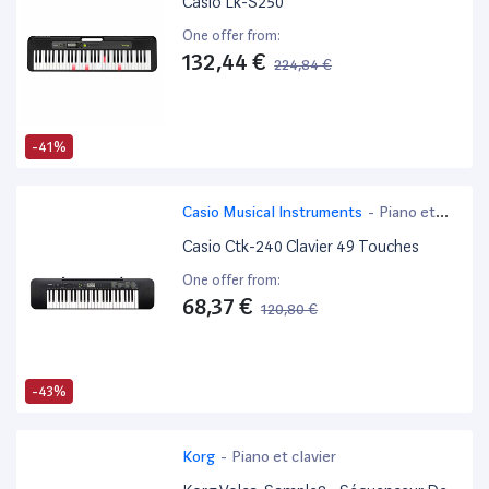
Casio Lk-S250
One offer from:
132,44 €
224,84 €
-41%
Casio Musical Instruments
-
Piano et
clavier
Casio Ctk-240 Clavier 49 Touches
One offer from:
68,37 €
120,80 €
-43%
Korg
-
Piano et clavier