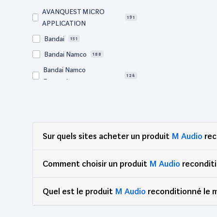
AVANQUEST MICRO
191
APPLICATION
Bandai
151
Bandai Namco
188
Bandai Namco
124
Entertainment
Bigben
68
BM Sonic
64
Bose
57
Sur quels sites acheter un produit
M Audio
rec
Canon
729
Clementoni
77
Comment choisir un produit
M Audio
recondit
Corsair
68
Quel est le produit
DEG
M Audio
reconditionné le m
88
Dell
2,515