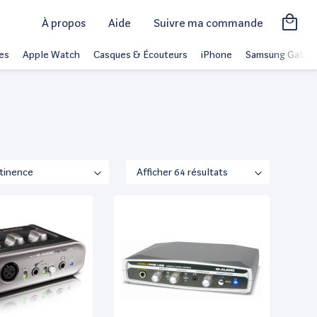
À propos
Aide
Suivre ma commande
es
Apple Watch
Casques & Écouteurs
iPhone
Samsung Galaxy