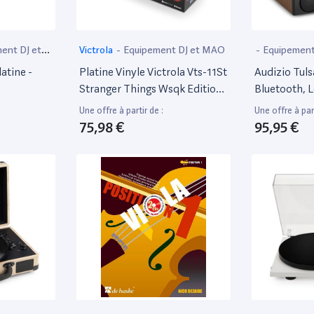
ent DJ et
Victrola
-
Equipement DJ et MAO
-
Equipement
atine -
Platine Vinyle Victrola Vts-11St
Audizio Tuls
Stranger Things Wsqk Edition
Bluetooth, L
Limitée
Avec Radio 
Une offre à partir de :
Une offre à part
75,98 €
95,95 €