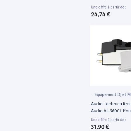
Une offre à partir de :
Teac
2
24,74 €
Thomson
1
Triangle
1
UDG
1
Victrola
3
YAMAHA
1
-
Equipement DJ et 
Audio Technica Rps2
Audio At-3600L Pour
Vinyle
Une offre à partir de :
31,90 €