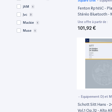
‎Square Enix
-
Equipem
MAO
JAM
1
Fenton Rp165C - Pla
Stéréo Bluetooth - 
Jvc
3
Une offre à partir de :
Mackie
1
101,92 €
Muse
1
NAD
1
Ortofon
3
Pioneer
1
Pro Ject
3
Rega
1
Skytec
1
‎Square Enix
7
Swingson
1
-
Equipement DJ et 
Tascam
1
Schott Sitt Hans - 
Vol.1 Op.32 - Alto Al
TC Helicon
1