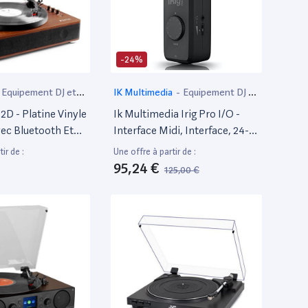
-24%
Equipement DJ et
IK Multimedia
-
Equipement DJ et
MAO
D - Platine Vinyle
Ik Multimedia Irig Pro I/O -
vec Bluetooth Et
Interface Midi, Interface, 24-
rs - Marron Foncé
Bit/96Khz, Son De Qualité,
ir de :
Une offre à partir de :
Accessoire Pour Smartphone,
95,24 €
125,00 €
Interface Mobile Pour Les
Déplacements