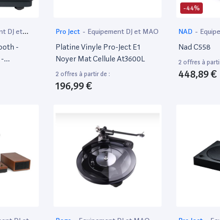
-44%
t DJ et
Pro Ject
-
Equipement DJ et MAO
NAD
-
Equip
ooth -
Platine Vinyle Pro-Ject E1
Nad C558
 -
Noyer Mat Cellule At3600L
2 offres à parti
- 2 Haut-
448,89 €
2 offres à partir de :
196,99 €