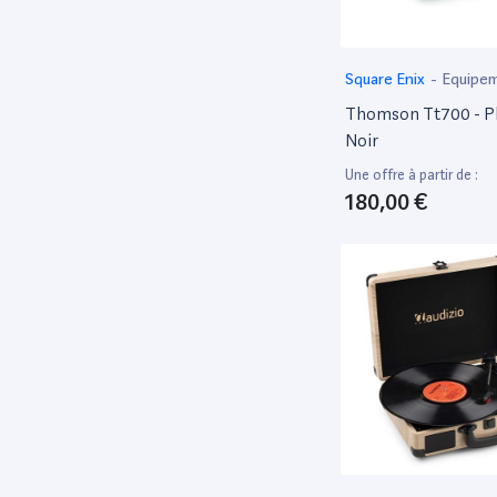
‎Square Enix
-
Equipem
MAO
Thomson Tt700 - Pl
Noir
Une offre à partir de :
180,00 €