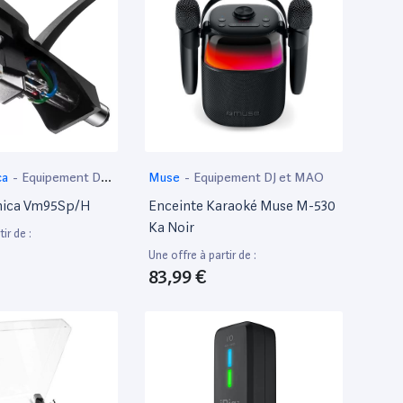
ca
-
Equipement DJ
Muse
-
Equipement DJ et MAO
nica Vm95Sp/H
Enceinte Karaoké Muse M-530
Ka Noir
ir de :
Une offre à partir de :
83,99 €