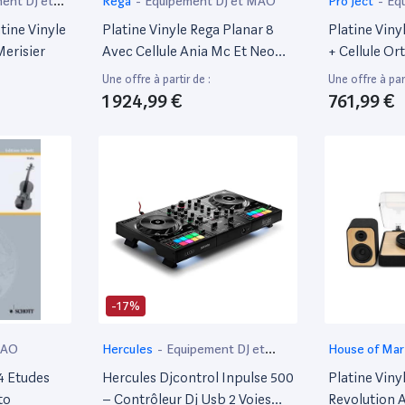
ent DJ et
Rega
-
Equipement DJ et MAO
Pro Ject
-
Eq
tine Vinyle
Platine Vinyle Rega Planar 8
Platine Viny
Merisier
Avec Cellule Ania Mc Et Neo
+ Cellule O
Psu Mk II
Une offre à partir de :
Une offre à part
1 924,99 €
761,99 €
-17%
MAO
Hercules
-
Equipement DJ et
House of Mar
MAO
et MAO
24 Etudes
Hercules Djcontrol Inpulse 500
Platine Viny
to
– Contrôleur Dj Usb 2 Voies
Revolution 