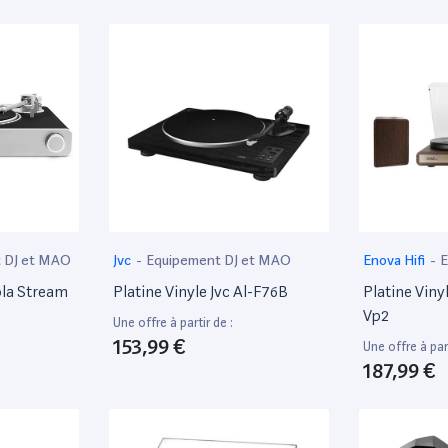
 DJ et MAO
Jvc
-
Equipement DJ et MAO
Enova Hifi
-
E
MAO
ola Stream
Platine Vinyle Jvc Al-F76B
Platine Viny
Vp2
Une offre à partir de :
153,99 €
Une offre à part
187,99 €