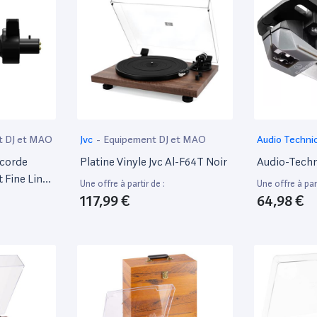
t DJ et MAO
Jvc
-
Equipement DJ et MAO
Audio Techni
et MAO
ncorde
Platine Vinyle Jvc Al-F64T Noir
Audio-Tech
 Fine Line
Une offre à partir de :
Une offre à part
117,99 €
64,98 €