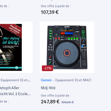
ir de :
Une offre à partir de :
107,39 €
-27%
Equipement DJ et
Gemini
-
Equipement DJ et MAO
istoph Aller
Mdj-900
icht Vol. 2 Ecole
Une offre à partir de :
ecture -
247,89 €
ir de :
339,00 €
ments