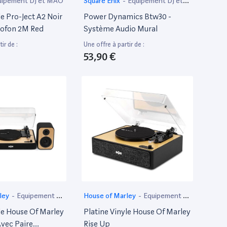
uipement DJ et MAO
‎Square Enix
-
Equipement DJ et
MAO
le Pro-Ject A2 Noir
Power Dynamics Btw30 -
rtofon 2M Red
Système Audio Mural
ir de :
Une offre à partir de :
53,90 €
ley
-
Equipement DJ
House of Marley
-
Equipement DJ
et MAO
le House Of Marley
Platine Vinyle House Of Marley
Avec Paire
Rise Up