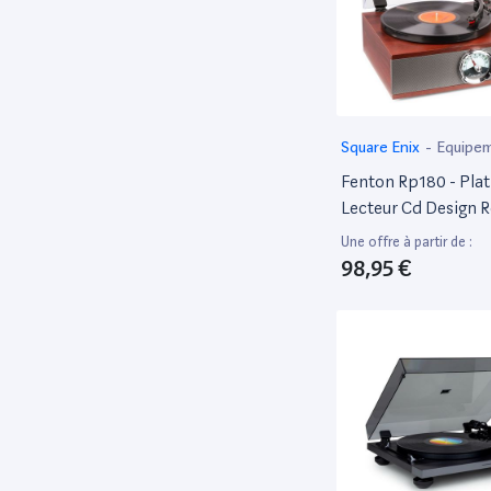
‎Square Enix
-
Equipem
MAO
Fenton Rp180 - Plat
Lecteur Cd Design R
Foncé, Récepteur B
Une offre à partir de :
Haut-Parleurs Intégr
98,95 €
Et 78 Tours