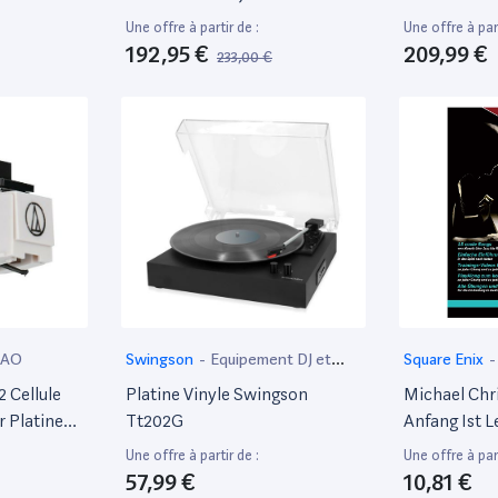
Pour Serato Dj Lite Et Djuced
D'Enceintes
Une offre à partir de :
Une offre à part
(Inclus) - Interface Audio
192,95 €
209,99 €
233,00 €
Intégrée, 16 Pads Rétroéclairés
En Rgb, Larges Jogwheels,
Mixeur Hardware Intégré
MAO
Swingson
-
Equipement DJ et
‎Square Enix
-
MAO
MAO
 Cellule
Platine Vinyle Swingson
Michael Chr
 Platine
Tt202G
Anfang Ist Le
De Piano + L
Une offre à partir de :
Une offre à part
Télécharge
57,99 €
10,81 €