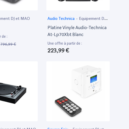
ement DJ et MAO
Audio Technica
-
Equipement DJ
et MAO
Platine Vinyle Audio-Technica
At-Lp70Xbt Blanc
r de :
Une offre à partir de :
796,99 €
223,99 €