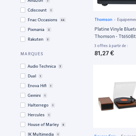
Amazon
7
Cdiscount
1
Thomson
-
Equipemen
Fnac Occasions
44
MAO
Platine Vinyle Bluet
Pixmania
2
Thomson - Tt650Bt
Rakuten
5
Enregistrement Usb 
3 offres à partir de :
Parleurs - Noir
81,27 €
MARQUES
Audio Technica
3
Dual
1
Enova Hifi
1
Gemini
1
Halterrego
1
Hercules
1
House of Marley
4
IK Multimedia
1