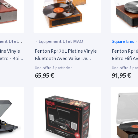
ent DJ et
-
Equipement DJ et MAO
‎Square Enix
-
MAO
ine Vinyle
Fenton Rp170L Platine Vinyle
Fenton Rp162
etro - Bois
Bluetooth Avec Valise De
Rétro Hifi A
luetooth,
Rangement - Bois Clair, Haut-
Haut-Parleu
Une offre à partir de :
Une offre à part
és, 33, 45
Parleurs Intégrés
65,95 €
91,95 €