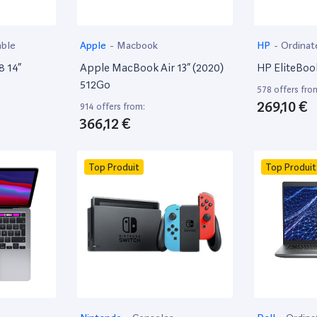
able
Apple
-
Macbook
HP
-
Ordinat
8 14”
Apple MacBook Air 13” (2020)
HP EliteBoo
512Go
578 offers fro
269,10 €
914 offers from:
366,12 €
Top Produit
Top Produit