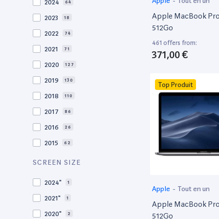
Apple
-
Tout en un
2024
64
Apple MacBook Pro 
2023
18
512Go
2022
74
461 offers from:
2021
71
371,00 €
2020
127
2019
130
Top Produit
2018
110
2017
86
2016
26
2015
62
2014
36
SCREEN SIZE
2013
29
2024"
1
Apple
-
Tout en un
2012
27
2021"
1
Apple MacBook Pro 
2011
19
2020"
2
512Go