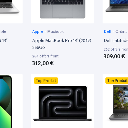
able
Apple
-
Macbook
Dell
-
Ordina
 13”
Apple MacBook Pro 13” (2019)
Dell Latitud
256Go
262 offers fro
309,00 €
264 offers from:
312,00 €
Top Produit
Top Produit