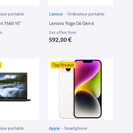
teur portable
Lenovo
-
Ordinateur portable
on 7560 15”
Lenovo Yoga G6 Gen 6
m:
246 offers from:
592,00 €
Top Produit
teur portable
Apple
-
Smartphone