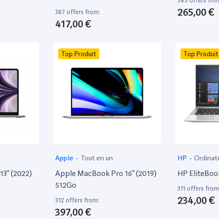
345 offers fro
265,00 €
387 offers from:
417,00 €
Top Produit
Top Produit
Apple
-
Tout en un
HP
-
Ordinat
13” (2022)
Apple MacBook Pro 16” (2019)
HP EliteBoo
512Go
311 offers from
234,00 €
312 offers from:
397,00 €