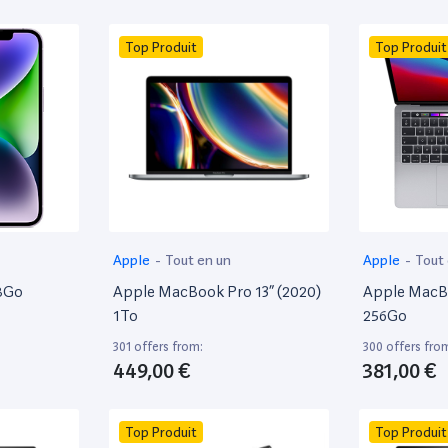
Top Produit
Top Produit
Apple
-
Tout en un
Apple
-
Tout
28Go
Apple MacBook Pro 13” (2020)
Apple MacBo
1To
256Go
301 offers from:
300 offers fro
449,00 €
381,00 €
Top Produit
Top Produit