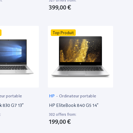
m:
327 offers from:
399,00 €
Top Produit
eur portable
HP
-
Ordinateur portable
k 830 G7 13”
HP EliteBook 840 G5 14”
:
302 offers from:
199,00 €