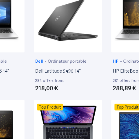
able
Dell
-
Ordinateur portable
HP
-
Ordinat
6 14”
Dell Latitude 5490 14”
HP EliteBoo
284 offers from:
281 offers fro
218,00 €
288,89 €
Top Produit
Top Produit