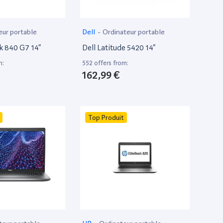
eur portable
Dell
-
Ordinateur portable
k 840 G7 14”
Dell Latitude 5420 14”
m:
552 offers from:
162,99 €
Top Produit