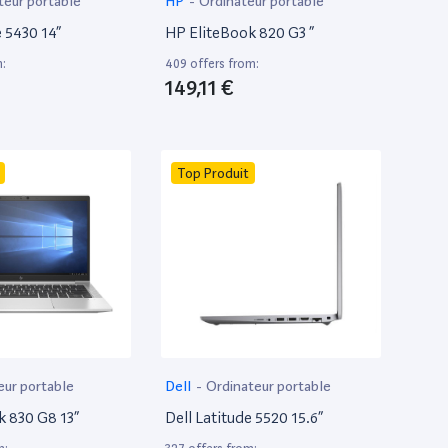
teur portable
HP
-
Ordinateur portable
e 5430 14”
HP EliteBook 820 G3 ”
m:
409 offers from:
149,11 €
Top Produit
eur portable
Dell
-
Ordinateur portable
k 830 G8 13”
Dell Latitude 5520 15.6”