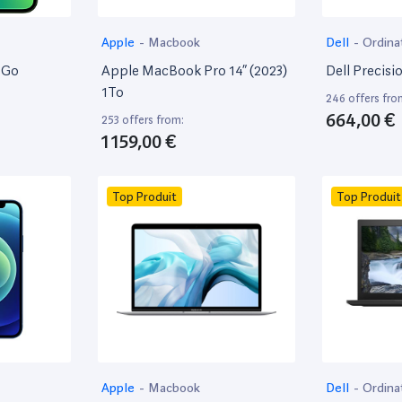
Apple
-
Macbook
Dell
-
Ordina
8Go
Apple MacBook Pro 14” (2023)
Dell Precisi
1To
246 offers fro
664,00 €
253 offers from:
1 159,00 €
Top Produit
Top Produit
Apple
-
Macbook
Dell
-
Ordina