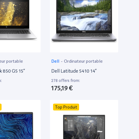
eur portable
Dell
-
Ordinateur portable
k 850 G5 15”
Dell Latitude 5410 14”
m:
278 offers from:
175,19 €
Top Produit