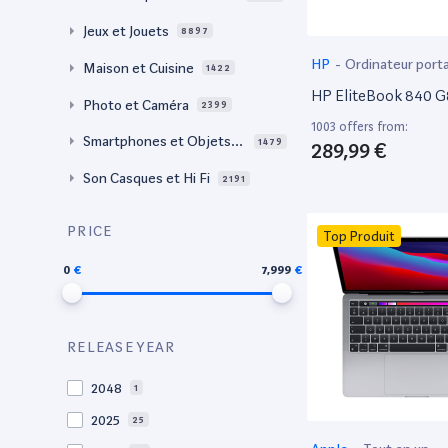
Jeux et Jouets
8897
HP
-
Ordinateur port
Maison et Cuisine
1422
HP EliteBook 840 G
Photo et Caméra
2399
1003 offers from:
Smartphones et Objets c
1479
289,99 €
onnectés
Son Casques et Hi Fi
2191
PRICE
Top Produit
0
7,999
RELEASE YEAR
2048
1
2025
25