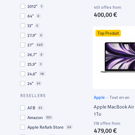
2010
19
2012"
1
403 offers from:
2009
3
400,00 €
64"
6
2008
11
32"
5
Top Produit
27,9"
2
27"
563
26,7"
2
25,9"
1
24,6"
18
24"
51
21,5"
156
RESELLERS
Apple
-
Tout en un
21"
267
Apple MacBook Air 
AFB
51
20,1"
3
1To
Amazon
331
18"
1
318 offers from:
Apple Refurb Store
20
479,00 €
17,3"
5