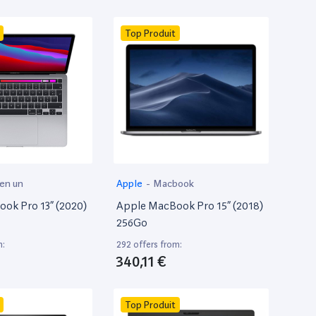
Top Produit
 en un
Apple
-
Macbook
ok Pro 13” (2020)
Apple MacBook Pro 15” (2018)
256Go
m:
292 offers from:
340,11 €
Top Produit