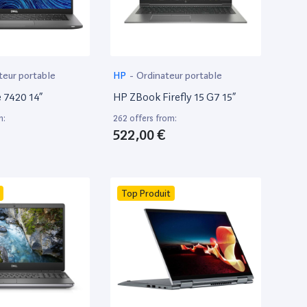
teur portable
HP
-
Ordinateur portable
e 7420 14”
HP ZBook Firefly 15 G7 15”
m:
262 offers from:
522,00 €
Top Produit