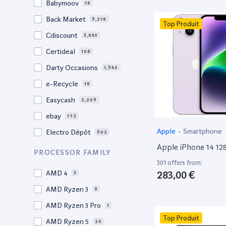
Babymoov
18
17.3"
17
Back Market
9,218
Top Produit
17"
21
Cdiscount
3,845
16.4"
1
Certideal
108
16,2"
1
Darty Occasions
1,940
16.2"
4
e-Recycle
18
16,1"
2
Easycash
2,209
16"
95
ebay
172
15,6"
12
Apple
-
Smartphone
Electro Dépôt
902
15.6"
100
Apple iPhone 14 1
Factorefurb
19
PROCESSOR FAMILY
15.5"
2
301 offers from:
Fnac Occasions
17,919
15,4"
283,00 €
AMD 4
2
3
Label Emmaüs
600
15.4"
AMD Ryzen 3
69
9
Ma Fabrik
192
15.3"
AMD Ryzen 3 Pro
2
1
ManoMano
89
Top Produit
15"
AMD Ryzen 5
202
20