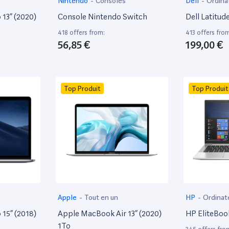
Nintendo
-
Consoles
Dell
-
Ordina
13” (2020)
Console Nintendo Switch
Dell Latitud
418 offers from:
413 offers fro
56,85 €
199,00 €
Top Produit
Top Produit
Apple
-
Tout en un
HP
-
Ordinat
15” (2018)
Apple MacBook Air 13” (2020)
HP EliteBoo
1To