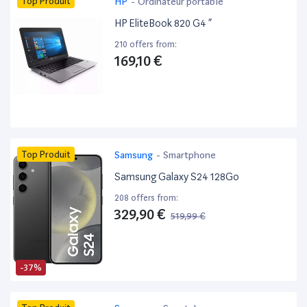
Top Produit
HP
-
Ordinateur portable
HP EliteBook 820 G4 ”
210 offers from:
169,10 €
Top Produit
Samsung
-
Smartphone
Samsung Galaxy S24 128Go
208 offers from:
329,90 €
519,99 €
-37%