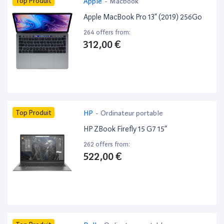
Top Produit
Apple
-
Macbook
Apple MacBook Pro 13” (2019) 256Go
264 offers from:
312,00 €
Top Produit
HP
-
Ordinateur portable
HP ZBook Firefly 15 G7 15”
262 offers from:
522,00 €