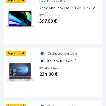
Top Produit
Apple
-
Tout en un
Apple MacBook Pro 16” (2019) 512Go
312 offers from:
397,00 €
Top Produit
HP
-
Ordinateur portable
HP EliteBook 830 G7 13”
311 offers from:
234,00 €