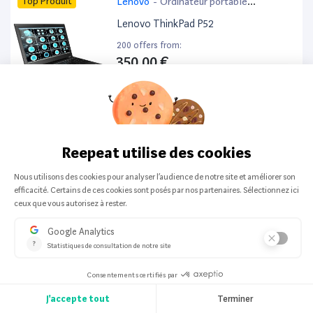
Top Produit
Lenovo
-
Ordinateur portable
bureautique
Lenovo ThinkPad P52
200 offers from:
350,00 €
Top Produit
HP
-
Ordinateur portable
HP ProBook 440 G6 14”
200 offers from:
259,99 €