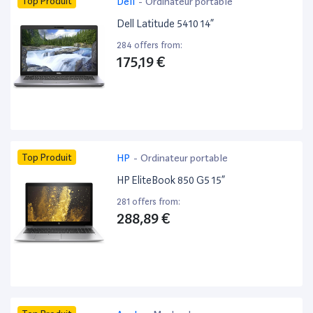
Top Produit
Dell
-
Ordinateur portable
Dell Latitude 5410 14”
284 offers from:
175,19 €
Top Produit
HP
-
Ordinateur portable
HP EliteBook 850 G5 15”
281 offers from:
288,89 €