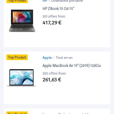
Top Produit
HP
-
Ordinateur portable
HP ZBook 15 G6 15”
201 offers from:
417,29 €
Top Produit
Apple
-
Tout en un
Apple MacBook Air 13” (2019) 128Go
200 offers from:
261,63 €