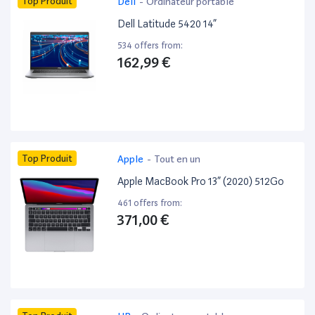
Top Produit
Dell
-
Ordinateur portable
Dell Latitude 5420 14”
534 offers from:
162,99 €
Top Produit
Apple
-
Tout en un
Apple MacBook Pro 13” (2020) 512Go
461 offers from:
371,00 €