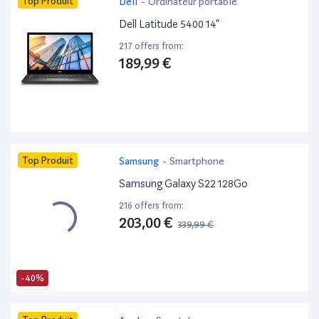
Top Produit
Dell
-
Ordinateur portable
Dell Latitude 5400 14”
217 offers from:
189,99 €
Top Produit
Samsung
-
Smartphone
Samsung Galaxy S22 128Go
216 offers from:
203,00 €
339,99 €
-40%