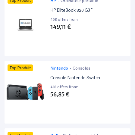
Top Produit
HP
-
Ordinateur portable
HP EliteBook 820 G3 ”
458 offers from:
149,11 €
Top Produit
Nintendo
-
Consoles
Console Nintendo Switch
418 offers from:
56,85 €