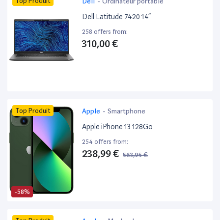
Top Produit
Dell
-
Ordinateur portable
Dell Latitude 7420 14”
258 offers from:
310,00 €
Top Produit
Apple
-
Smartphone
Apple iPhone 13 128Go
254 offers from:
238,99 €
563,95 €
-58%