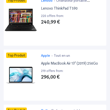
Top Produit
Lenovo
-
Ordinateur portable
bureautique
Lenovo ThinkPad T590
220 offers from:
240,99 €
Top Produit
Apple
-
Tout en un
Apple MacBook Air 13” (2019) 256Go
219 offers from:
296,00 €