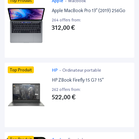
Top Produit
Apple
-
Macbook
Apple MacBook Pro 13” (2019) 256Go
264 offers from:
312,00 €
Top Produit
HP
-
Ordinateur portable
HP ZBook Firefly 15 G7 15”
262 offers from:
522,00 €