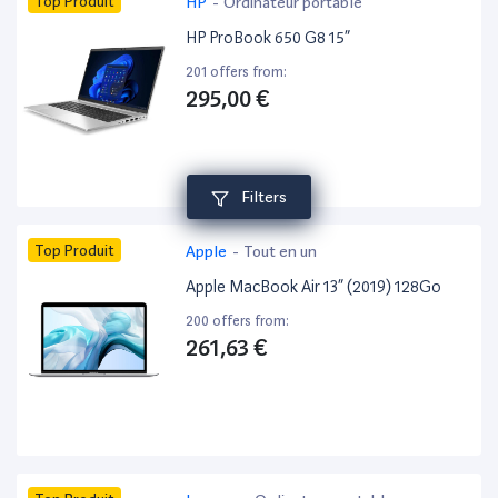
Top Produit
HP
-
Ordinateur portable
HP ProBook 650 G8 15”
201 offers from:
295,00 €
Filters
Top Produit
Apple
-
Tout en un
Apple MacBook Air 13” (2019) 128Go
200 offers from:
261,63 €