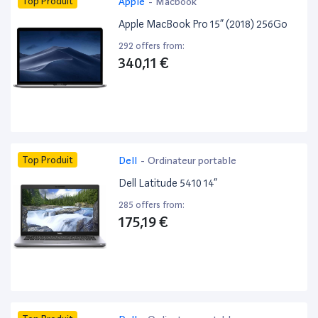
Top Produit
Apple
-
Macbook
Apple MacBook Pro 15” (2018) 256Go
292 offers from:
340,11 €
Top Produit
Dell
-
Ordinateur portable
Dell Latitude 5410 14”
285 offers from:
175,19 €