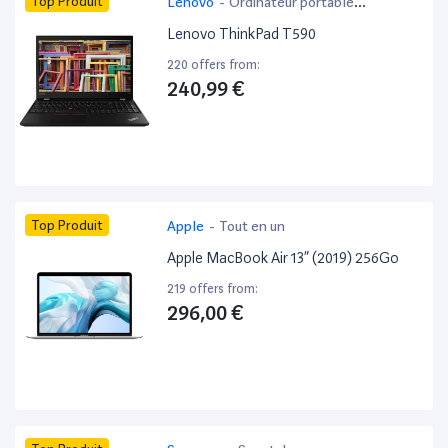
Top Produit
Lenovo
-
Ordinateur portable
bureautique
Lenovo ThinkPad T590
220 offers from:
240,99 €
Top Produit
Apple
-
Tout en un
Apple MacBook Air 13” (2019) 256Go
219 offers from:
296,00 €