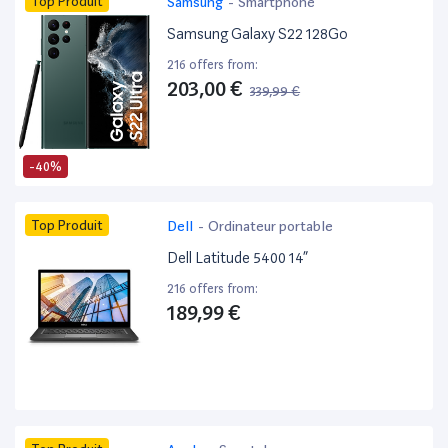
Top Produit
Samsung
-
Smartphone
Samsung Galaxy S22 128Go
216 offers from:
203,00 €
339,99 €
-40%
Top Produit
Dell
-
Ordinateur portable
Dell Latitude 5400 14”
216 offers from:
189,99 €