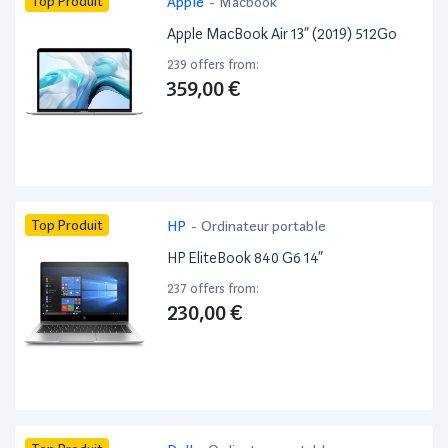
Top Produit
Apple
-
Macbook
Apple MacBook Air 13” (2019) 512Go
239 offers from:
359,00 €
Top Produit
HP
-
Ordinateur portable
HP EliteBook 840 G6 14”
237 offers from:
230,00 €