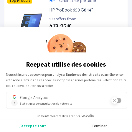
Top Produit
HP
-
Ordinateur portable
HP ProBook 650 G8 14”
199 offers from:
413,25 €
Top Produit
Apple
-
Smartphone
Apple iPhone 16 128Go
197 offers from:
524,64 €