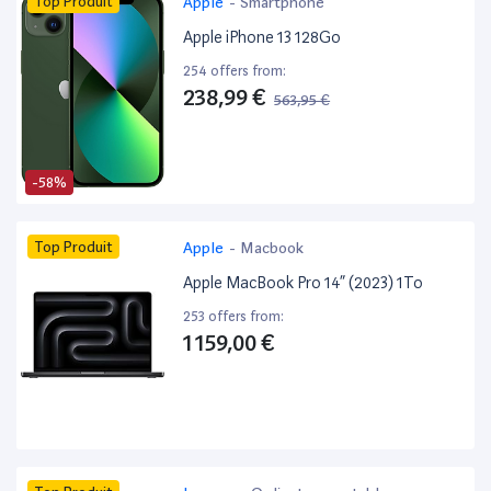
Top Produit
Apple
-
Smartphone
Apple iPhone 13 128Go
254 offers from:
238,99 €
563,95 €
-58%
Top Produit
Apple
-
Macbook
Apple MacBook Pro 14” (2023) 1To
253 offers from:
1 159,00 €