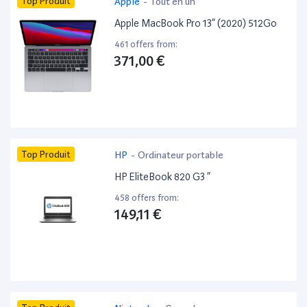
Top Produit
Apple
-
Tout en un
Apple MacBook Pro 13” (2020) 512Go
461 offers from:
371,00 €
Top Produit
HP
-
Ordinateur portable
HP EliteBook 820 G3 ”
458 offers from:
149,11 €