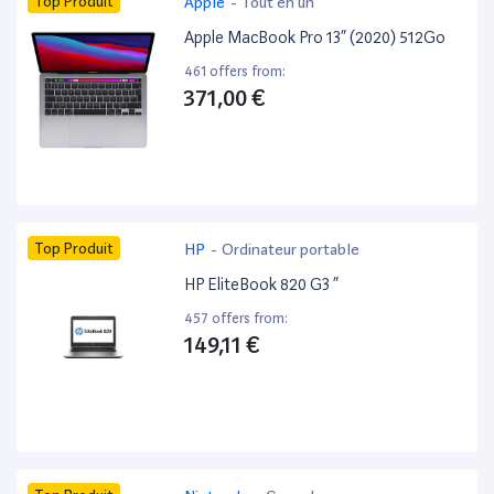
Top Produit
Apple
-
Tout en un
Apple MacBook Pro 13” (2020) 512Go
461 offers from:
371,00 €
Top Produit
HP
-
Ordinateur portable
HP EliteBook 820 G3 ”
457 offers from:
149,11 €