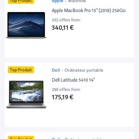
Top Produit
Apple
-
Macbook
Apple MacBook Pro 15” (2018) 256Go
292 offers from:
340,11 €
Top Produit
Dell
-
Ordinateur portable
Dell Latitude 5410 14”
288 offers from:
175,19 €