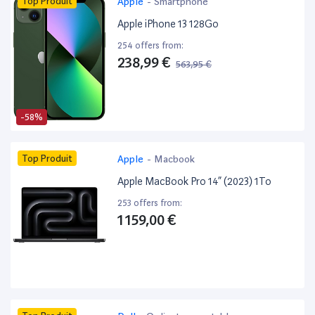
Top Produit
Apple
-
Smartphone
Apple iPhone 13 128Go
254 offers from:
238,99 €
563,95 €
-58%
Top Produit
Apple
-
Macbook
Apple MacBook Pro 14” (2023) 1To
253 offers from:
1 159,00 €