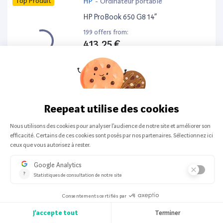
Top Produit
HP
-
Ordinateur portable
HP ProBook 650 G8 14”
199 offers from:
413,25 €
Top Produit
Apple
-
Smartphone
Apple iPhone 16 128Go
197 offers from:
524,64 €