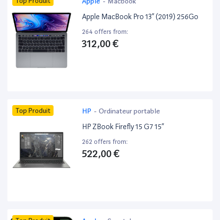
Top Produit
Apple
-
Macbook
Apple MacBook Pro 13” (2019) 256Go
264 offers from:
312,00 €
Top Produit
HP
-
Ordinateur portable
HP ZBook Firefly 15 G7 15”
262 offers from:
522,00 €