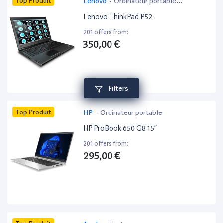
Top Produit
Lenovo
-
Ordinateur portable
bureautique
Lenovo ThinkPad P52
201 offers from:
350,00 €
Filters
Top Produit
HP
-
Ordinateur portable
HP ProBook 650 G8 15”
201 offers from:
295,00 €