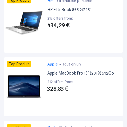
Top Produit
HP
-
Ordinateur portable
HP EliteBook 855 G7 15”
213 offers from:
434,29 €
Top Produit
Apple
-
Tout en un
Apple MacBook Pro 13” (2019) 512Go
212 offers from:
328,83 €