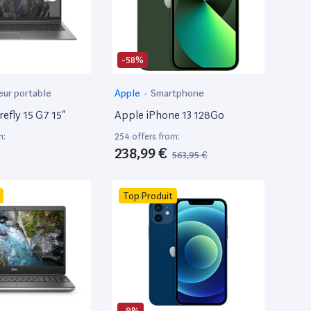
-58%
eur portable
Apple
-
Smartphone
efly 15 G7 15”
Apple iPhone 13 128Go
m:
254 offers from:
238,99 €
563,95 €
Top Produit
-9%