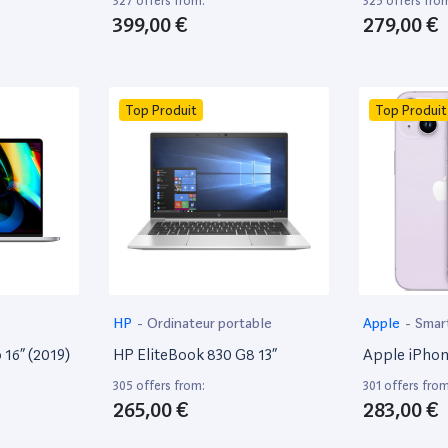
327 offers from:
325 offers fro
399,00 €
279,00 €
Top Produit
Top Produit
HP
-
Ordinateur portable
Apple
-
Smar
16” (2019)
HP EliteBook 830 G8 13”
Apple iPhon
305 offers from:
301 offers from
265,00 €
283,00 €