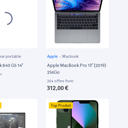
eur portable
Apple
-
Macbook
k 840 G5 14”
Apple MacBook Pro 13” (2019)
256Go
m:
264 offers from:
312,00 €
Top Produit