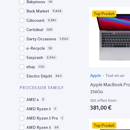
Babymoov
18
17.3"
17
Back Market
9,468
Top Produit
17"
22
Cdiscount
3,941
16.4"
1
Certideal
108
16,2"
1
Darty Occasions
1,962
16.2"
4
e-Recycle
18
16,1"
2
Easycash
2,306
16"
101
ebay
170
15,6"
12
Apple
-
Tout en un
Electro Dépôt
907
15.6"
101
Apple MacBook Pro 
Factorefurb
19
PROCESSOR FAMILY
15.5"
1
256Go
Fnac Occasions
17,608
15,4"
AMD 4
2
3
300 offers from:
Label Emmaüs
612
381,00 €
15.4"
AMD Ryzen 3
70
7
Ma Fabrik
66
15.3"
AMD Ryzen 3 Pro
2
1
ManoMano
89
Top Produit
15"
AMD Ryzen 5
206
20