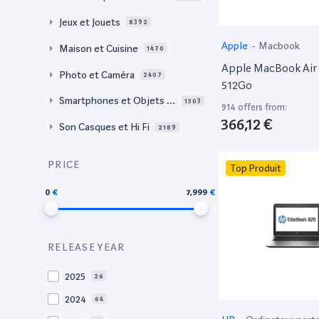
Jeux et Jouets
8392
Apple
-
Macbook
Maison et Cuisine
1470
Apple MacBook Air 
Photo et Caméra
2407
512Go
Smartphones et Objets c
1503
914 offers from:
onnectés
366,12 €
Son Casques et Hi Fi
2189
PRICE
Top Produit
0
7,999
RELEASE YEAR
2025
26
2024
64