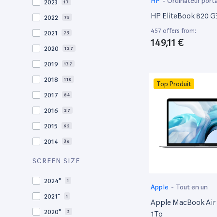
HP
-
Ordinateur port
2023
17
HP EliteBook 820 G3
2022
75
457 offers from:
2021
73
149,11 €
2020
127
2019
137
2018
110
Top Produit
2017
84
2016
27
2015
62
2014
36
2013
30
SCREEN SIZE
2012
27
2024"
1
Apple
-
Tout en un
2011
19
2021"
1
Apple MacBook Air 
2010
19
2020"
2
1To