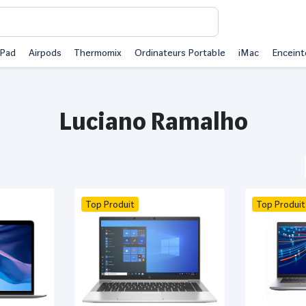
iPad
Airpods
Thermomix
Ordinateurs Portable
iMac
Enceint
Luciano Ramalho
Top Produit
Top Produit