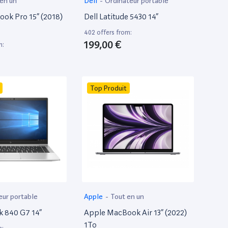
 en un
Dell
-
Ordinateur portable
ok Pro 15” (2018)
Dell Latitude 5430 14”
402 offers from:
199,00 €
m:
Top Produit
eur portable
Apple
-
Tout en un
k 840 G7 14”
Apple MacBook Air 13” (2022)
1To