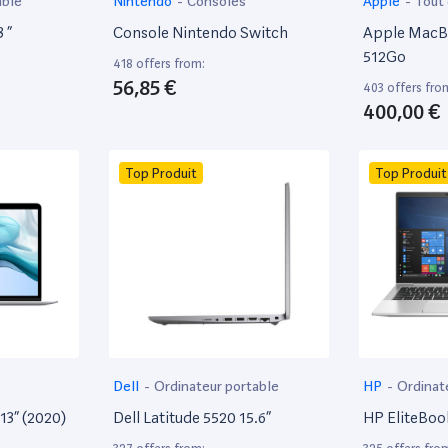
able
Nintendo
-
Consoles
Apple
-
Tout
 ”
Console Nintendo Switch
Apple MacBo
512Go
418 offers from:
56,85 €
403 offers fro
400,00 €
Top Produit
Top Produit
Dell
-
Ordinateur portable
HP
-
Ordinat
13” (2020)
Dell Latitude 5520 15.6”
HP EliteBoo