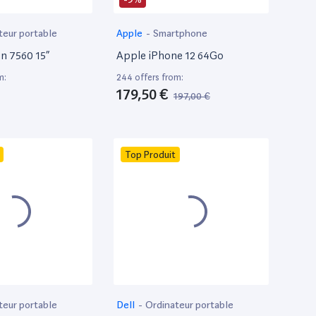
teur portable
Apple
-
Smartphone
on 7560 15”
Apple iPhone 12 64Go
m:
244 offers from:
179,50 €
197,00 €
Top Produit
teur portable
Dell
-
Ordinateur portable