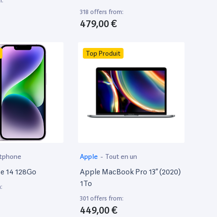
m:
318 offers from:
479,00 €
Top Produit
tphone
Apple
-
Tout en un
e 14 128Go
Apple MacBook Pro 13” (2020)
1To
:
301 offers from:
449,00 €