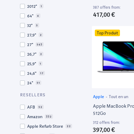
2009
3
2012"
1
387 offers from:
2008
11
417,00 €
64"
6
32"
5
Top Produit
27,9"
2
27"
563
26,7"
2
25,9"
1
24,6"
17
24"
51
21,5"
156
RESELLERS
Apple
-
Tout en un
21"
267
Apple MacBook Pro 
AFB
52
20,1"
3
512Go
Amazon
332
18"
1
312 offers from:
Apple Refurb Store
22
397,00 €
17,3"
4