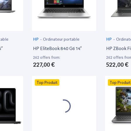
table
HP
-
Ordinateur portable
HP
-
Ordinat
5”
HP EliteBook 840 G6 14”
HP ZBook Fir
262 offers from:
262 offers fro
227,00 €
522,00 €
Top Produit
Top Produit