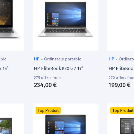
able
HP
-
Ordinateur portable
HP
-
Ordinat
 15”
HP EliteBook 830 G7 13”
HP EliteBoo
275 offers from:
270 offers fro
234,00 €
199,00 €
Top Produit
Top Produit