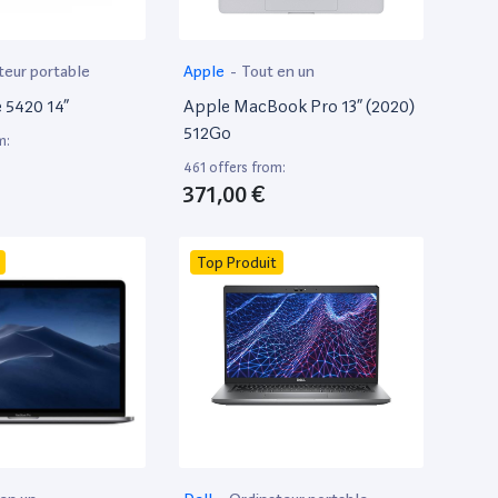
teur portable
Apple
-
Tout en un
e 5420 14”
Apple MacBook Pro 13” (2020)
512Go
m:
461 offers from:
371,00 €
Top Produit