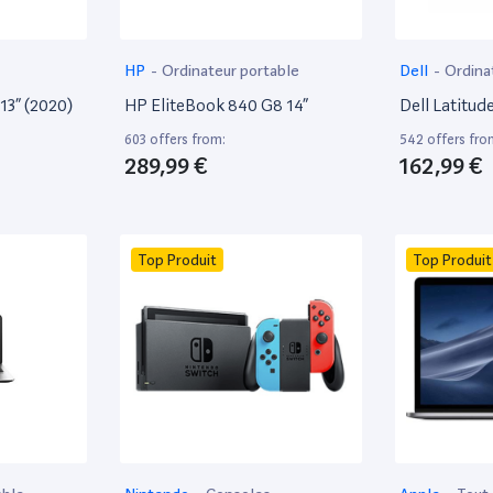
HP
-
Ordinateur portable
Dell
-
Ordina
13” (2020)
HP EliteBook 840 G8 14”
Dell Latitud
603 offers from:
542 offers fro
289,99 €
162,99 €
Top Produit
Top Produit