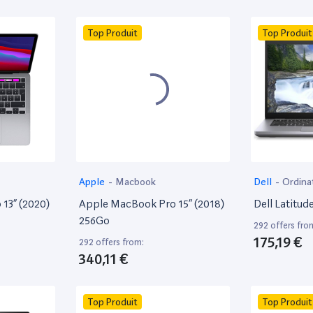
Top Produit
Top Produit
Apple
-
Macbook
Dell
-
Ordina
13” (2020)
Apple MacBook Pro 15” (2018)
Dell Latitud
256Go
292 offers fro
175,19 €
292 offers from:
340,11 €
Top Produit
Top Produit