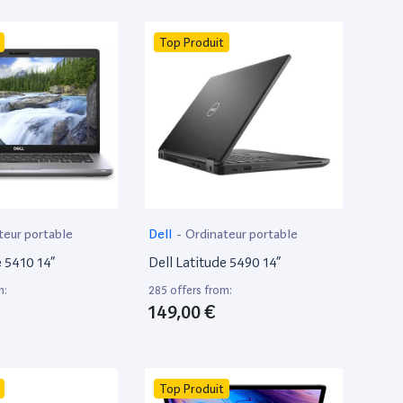
Top Produit
teur portable
Dell
-
Ordinateur portable
e 5410 14”
Dell Latitude 5490 14”
m:
285 offers from:
149,00 €
Top Produit