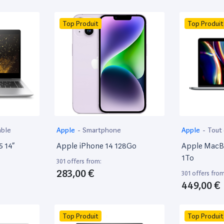
Top Produit
Top Produit
able
Apple
-
Smartphone
Apple
-
Tout
5 14”
Apple iPhone 14 128Go
Apple MacBo
1To
301 offers from:
283,00 €
301 offers from
449,00 €
Top Produit
Top Produit