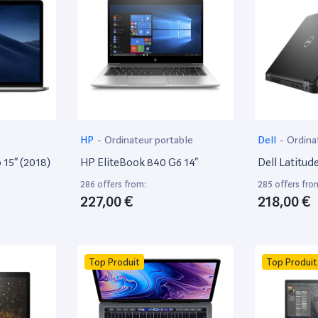
HP
-
Ordinateur portable
Dell
-
Ordina
15” (2018)
HP EliteBook 840 G6 14”
Dell Latitud
286 offers from:
285 offers fro
227,00 €
218,00 €
Top Produit
Top Produit