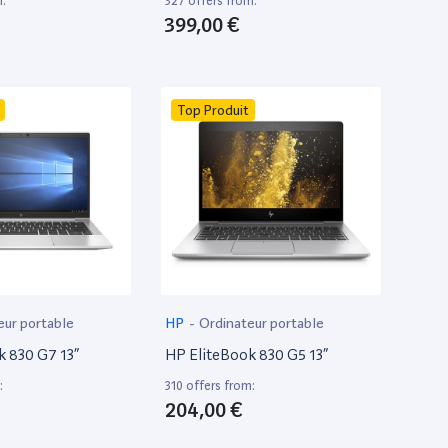
m:
327 offers from:
399,00 €
Top Produit
eur portable
HP
-
Ordinateur portable
k 830 G7 13”
HP EliteBook 830 G5 13”
:
310 offers from:
204,00 €