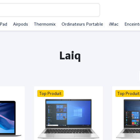
iPad
Airpods
Thermomix
Ordinateurs Portable
iMac
Enceint
Laiq
Top Produit
Top Produit