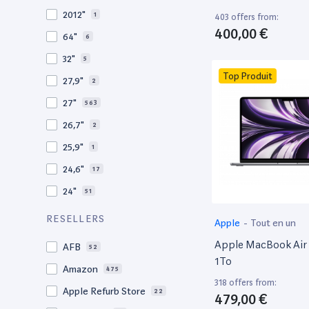
2010
19
2012"
1
403 offers from:
2009
3
400,00 €
64"
6
2008
11
32"
5
Top Produit
27,9"
2
27"
563
26,7"
2
25,9"
1
24,6"
17
24"
51
21,5"
156
RESELLERS
Apple
-
Tout en un
21"
267
Apple MacBook Air 
AFB
52
20,1"
3
1To
Amazon
475
18"
1
318 offers from:
Apple Refurb Store
22
479,00 €
17,3"
4