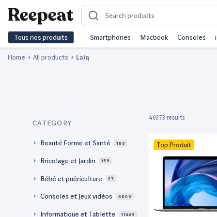
Tous nos produits
Smartphones
Macbook
Consoles
Home
All products
Laiq
40373 results
CATEGORY
Beauté Forme et Santé
188
Top Produit
Bricolage et Jardin
159
Bébé et puériculture
37
Consoles et Jeux vidéos
6800
Informatique et Tablette
11465