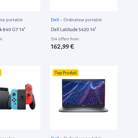
eur portable
Dell
-
Ordinateur portable
k 840 G7 14”
Dell Latitude 5420 14”
m:
534 offers from:
162,99 €
Top Produit