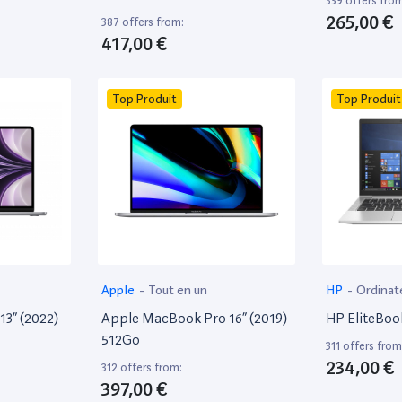
339 offers fro
265,00 €
387 offers from:
417,00 €
Top Produit
Top Produit
Apple
-
Tout en un
HP
-
Ordinat
13” (2022)
Apple MacBook Pro 16” (2019)
HP EliteBoo
512Go
311 offers from
234,00 €
312 offers from:
397,00 €