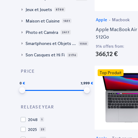
Jeux et Jouets
8388
Apple
-
Macbook
Maison et Cuisine
1451
Apple MacBook Air 
Photo et Caméra
2417
512Go
Smartphones et Objets c
1540
914 offers from:
onnectés
366,12 €
Son Casques et Hi Fi
2196
PRICE
Top Produit
0
7,999
RELEASE YEAR
2048
1
2025
25