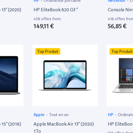
HP
-
Ordinateur portable
Nintendo
-
C
13” (2020)
HP EliteBook 820 G3 ”
Console Nin
458 offers from:
418 offers fro
149,11 €
56,85 €
Top Produit
Top Produit
Apple
-
Tout en un
HP
-
Ordinat
15” (2018)
Apple MacBook Air 13” (2020)
HP EliteBoo
1To