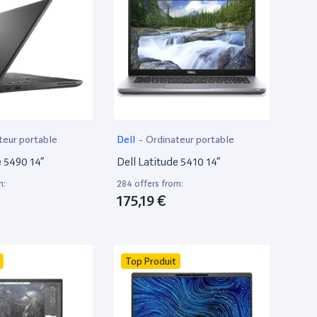
teur portable
Dell
-
Ordinateur portable
e 5490 14”
Dell Latitude 5410 14”
m:
284 offers from:
175,19 €
Top Produit