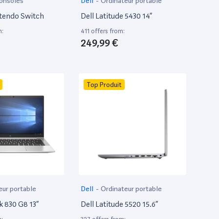
onsoles
Dell
-
Ordinateur portable
tendo Switch
Dell Latitude 5430 14”
m:
411 offers from:
249,99 €
Top Produit
eur portable
Dell
-
Ordinateur portable
k 830 G8 13”
Dell Latitude 5520 15.6”