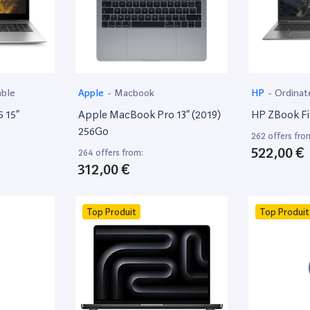
able
Apple
-
Macbook
HP
-
Ordinat
 15”
Apple MacBook Pro 13” (2019)
HP ZBook Fir
256Go
262 offers fro
522,00 €
264 offers from:
312,00 €
Top Produit
Top Produit