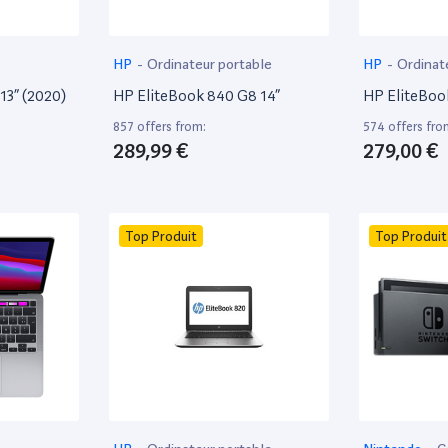
HP
-
Ordinateur portable
HP
-
Ordinat
13” (2020)
HP EliteBook 840 G8 14”
HP EliteBoo
857 offers from:
574 offers fro
289,99 €
279,00 €
Top Produit
Top Produit