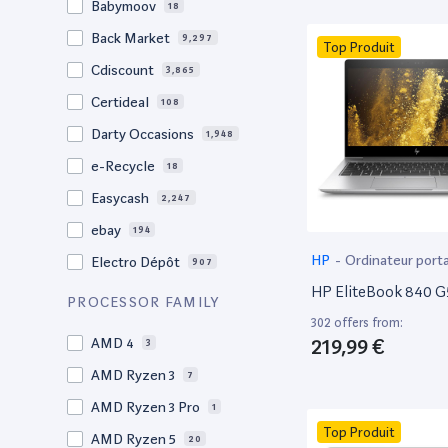
Babymoov
18
17.3"
17
Back Market
9,297
Top Produit
17"
22
Cdiscount
3,865
16.4"
1
Certideal
108
16,2"
1
Darty Occasions
1,948
16.2"
4
e-Recycle
18
16,1"
2
Easycash
2,247
16"
97
ebay
194
15,6"
11
HP
-
Ordinateur port
Electro Dépôt
907
15.6"
103
HP EliteBook 840 G
Factorefurb
19
PROCESSOR FAMILY
15.5"
1
302 offers from:
Fnac Occasions
17,382
15,4"
219,99 €
AMD 4
2
3
Label Emmaüs
608
15.4"
AMD Ryzen 3
68
7
Ma Fabrik
192
15.3"
AMD Ryzen 3 Pro
2
1
ManoMano
89
Top Produit
15"
AMD Ryzen 5
203
20