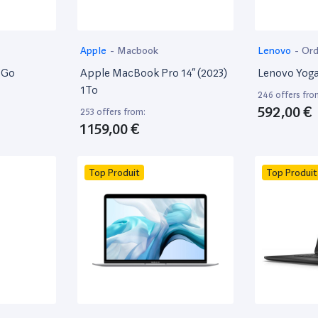
Apple
-
Macbook
Lenovo
-
Ord
8Go
Apple MacBook Pro 14” (2023)
Lenovo Yoga
1To
246 offers fro
592,00 €
253 offers from:
1 159,00 €
Top Produit
Top Produit