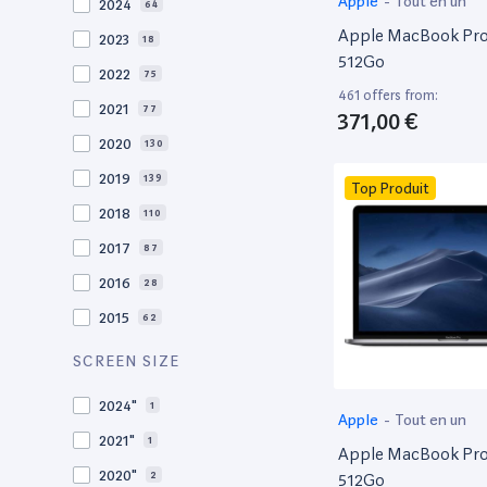
Apple
-
Tout en un
2024
64
Apple MacBook Pro 
2023
18
512Go
2022
75
461 offers from:
2021
77
371,00 €
2020
130
2019
139
Top Produit
2018
110
2017
87
2016
28
2015
62
2014
36
SCREEN SIZE
2013
30
2024"
1
Apple
-
Tout en un
2012
27
2021"
1
Apple MacBook Pro 
2011
19
2020"
2
512Go