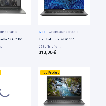
eur portable
Dell
-
Ordinateur portable
efly 15 G7 15”
Dell Latitude 7420 14”
m:
258 offers from:
310,00 €
Top Produit