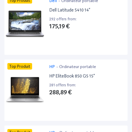
Top Produit
Dell
-
Ordinateur portable
Dell Latitude 5410 14”
292 offers from:
175,19 €
Top Produit
HP
-
Ordinateur portable
HP EliteBook 850 G5 15”
281 offers from:
288,89 €