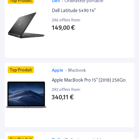
Top Produit
Dell
-
Ordinateur portable
Dell Latitude 5490 14”
296 offers from:
149,00 €
Top Produit
Apple
-
Macbook
Apple MacBook Pro 15” (2018) 256Go
292 offers from:
340,11 €