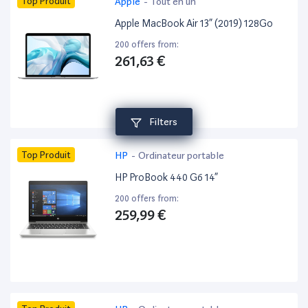
Top Produit
Apple
-
Tout en un
Apple MacBook Air 13” (2019) 128Go
200 offers from:
261,63 €
Filters
Top Produit
HP
-
Ordinateur portable
HP ProBook 440 G6 14”
200 offers from:
259,99 €