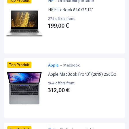
Top Produit
HP
-
Ordinateur portable
HP EliteBook 840 G5 14”
274 offers from:
199,00 €
Top Produit
Apple
-
Macbook
Apple MacBook Pro 13” (2019) 256Go
264 offers from:
312,00 €