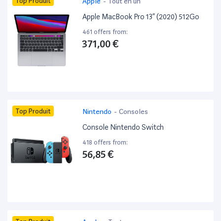
Top Produit
Apple
-
Tout en un
Apple MacBook Pro 13” (2020) 512Go
461 offers from:
371,00 €
Top Produit
Nintendo
-
Consoles
Console Nintendo Switch
418 offers from:
56,85 €