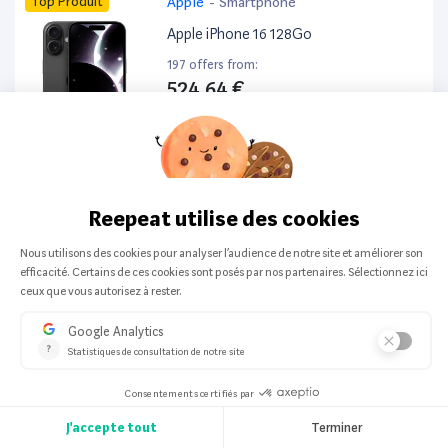
Top Produit
Apple
-
Smartphone
Apple iPhone 16 128Go
197 offers from:
524,64 €
Top Produit
Apple
-
Tout en un
Apple MacBook Pro 13” (2017) 512Go
197 offers from:
279,00 €