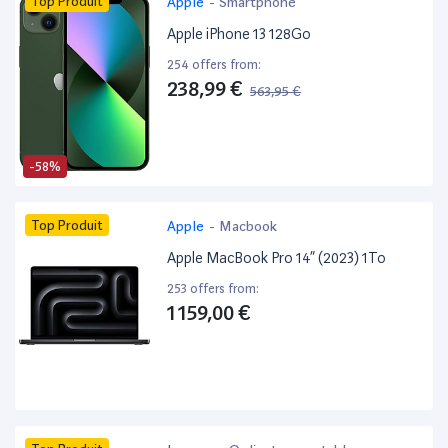
Top Produit
Apple
-
Smartphone
Apple iPhone 13 128Go
254 offers from:
238,99 €
563,95 €
-58%
Top Produit
Apple
-
Macbook
Apple MacBook Pro 14” (2023) 1To
253 offers from:
1 159,00 €