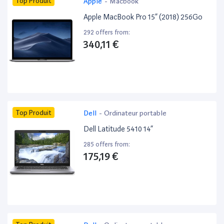
Top Produit
Apple
-
Macbook
Apple MacBook Pro 15” (2018) 256Go
292 offers from:
340,11 €
Top Produit
Dell
-
Ordinateur portable
Dell Latitude 5410 14”
285 offers from:
175,19 €