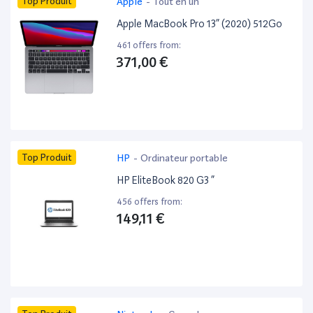
Top Produit
Apple
-
Tout en un
Apple MacBook Pro 13” (2020) 512Go
461 offers from:
371,00 €
Top Produit
HP
-
Ordinateur portable
HP EliteBook 820 G3 ”
456 offers from:
149,11 €