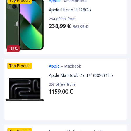
Top Produit
Apple
-
Smartphone
Apple iPhone 13 128Go
254 offers from:
238,99 €
563,95 €
-58%
Top Produit
Apple
-
Macbook
Apple MacBook Pro 14” (2023) 1To
253 offers from:
1 159,00 €