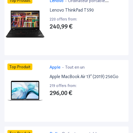
Top Produit
Lenovo
-
Ordinateur portable
bureautique
Lenovo ThinkPad T590
220 offers from:
240,99 €
Top Produit
Apple
-
Tout en un
Apple MacBook Air 13” (2019) 256Go
219 offers from:
296,00 €