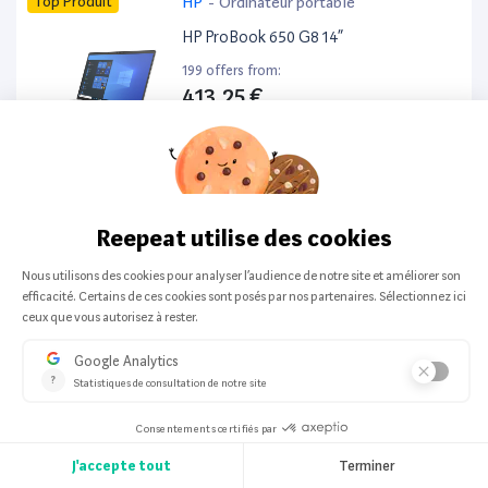
Top Produit
HP
-
Ordinateur portable
HP ProBook 650 G8 14”
199 offers from:
413,25 €
Top Produit
Apple
-
Smartphone
Apple iPhone 16 128Go
197 offers from:
524,64 €