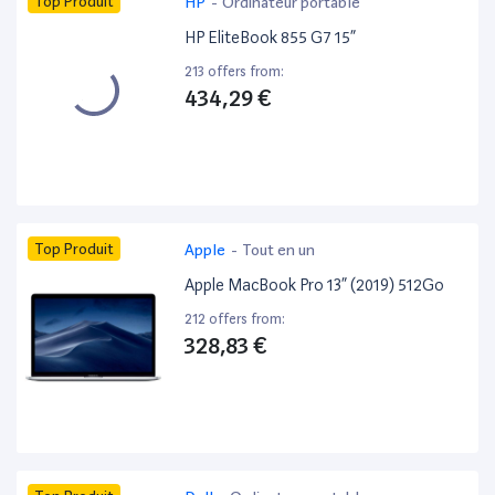
Top Produit
HP
-
Ordinateur portable
HP EliteBook 855 G7 15”
213 offers from:
434,29 €
Top Produit
Apple
-
Tout en un
Apple MacBook Pro 13” (2019) 512Go
212 offers from:
328,83 €