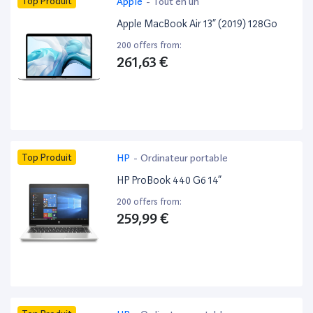
Top Produit
Apple
-
Tout en un
Apple MacBook Air 13” (2019) 128Go
200 offers from:
261,63 €
Top Produit
HP
-
Ordinateur portable
HP ProBook 440 G6 14”
200 offers from:
259,99 €