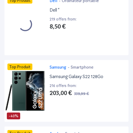
Top Produit
Dell
-
Ordinateur portable
Dell ”
219 offers from:
8,50 €
Top Produit
Samsung
-
Smartphone
Samsung Galaxy S22 128Go
216 offers from:
203,00 €
339,99 €
-40%