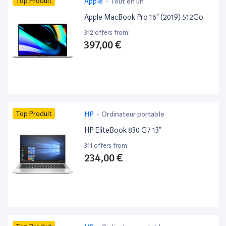
Top Produit
Apple
-
Tout en un
Apple MacBook Pro 16” (2019) 512Go
312 offers from:
397,00 €
Top Produit
HP
-
Ordinateur portable
HP EliteBook 830 G7 13”
311 offers from:
234,00 €