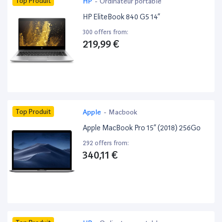
Top Produit
HP
-
Ordinateur portable
HP EliteBook 840 G5 14”
300 offers from:
219,99 €
Top Produit
Apple
-
Macbook
Apple MacBook Pro 15” (2018) 256Go
292 offers from:
340,11 €