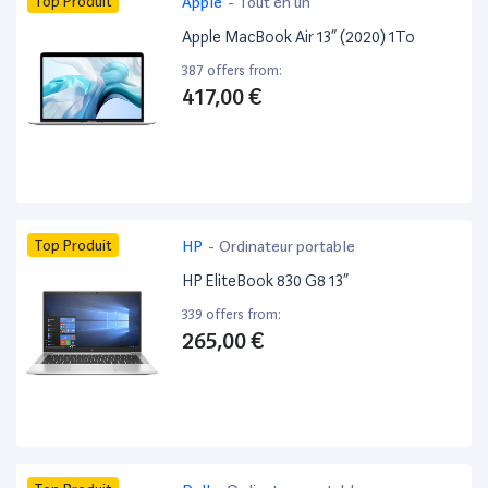
Top Produit
Apple
-
Tout en un
Apple MacBook Air 13” (2020) 1To
387 offers from:
417,00 €
Top Produit
HP
-
Ordinateur portable
HP EliteBook 830 G8 13”
339 offers from:
265,00 €