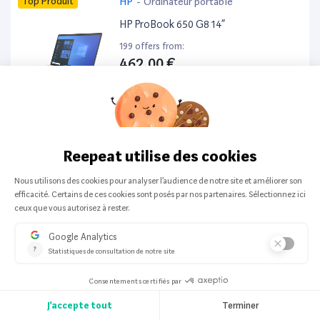
Top Produit
HP
-
Ordinateur portable
HP ProBook 650 G8 14”
199 offers from:
462,00 €
Top Produit
Apple
-
Smartphone
Apple iPhone 16 128Go
197 offers from:
524,64 €