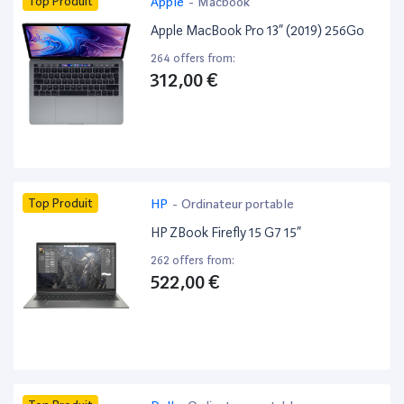
Top Produit
Apple
-
Macbook
Apple MacBook Pro 13” (2019) 256Go
264 offers from:
312,00 €
Top Produit
HP
-
Ordinateur portable
HP ZBook Firefly 15 G7 15”
262 offers from:
522,00 €