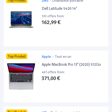
Top Produit
Dell
-
Ordinateur portable
Dell Latitude 5420 14”
533 offers from:
162,99 €
Top Produit
Apple
-
Tout en un
Apple MacBook Pro 13” (2020) 512Go
461 offers from:
371,00 €