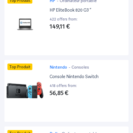
Top Produit
HP
-
Ordinateur portable
HP EliteBook 820 G3 ”
422 offers from:
149,11 €
Top Produit
Nintendo
-
Consoles
Console Nintendo Switch
418 offers from:
56,85 €