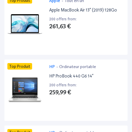
Top Produit
Apple
-
Tout en un
Apple MacBook Air 13” (2019) 128Go
200 offers from:
261,63 €
Top Produit
HP
-
Ordinateur portable
HP ProBook 440 G6 14”
200 offers from:
259,99 €