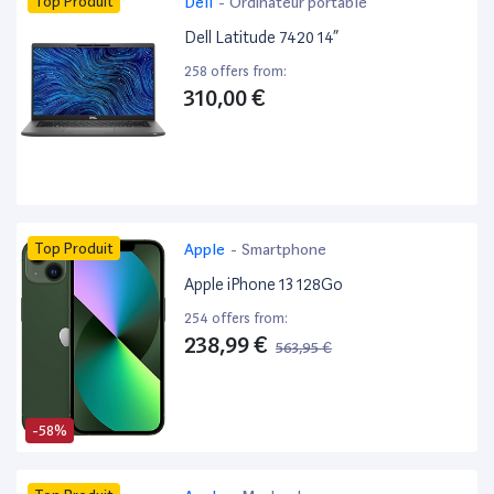
Top Produit
Dell
-
Ordinateur portable
Dell Latitude 7420 14”
258 offers from:
310,00 €
Top Produit
Apple
-
Smartphone
Apple iPhone 13 128Go
254 offers from:
238,99 €
563,95 €
-58%