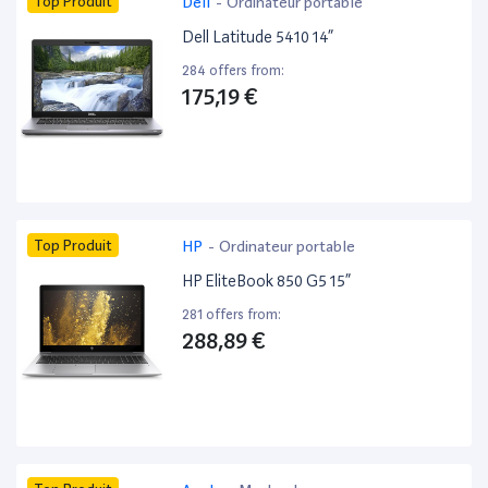
Top Produit
Dell
-
Ordinateur portable
Dell Latitude 5410 14”
284 offers from:
175,19 €
Top Produit
HP
-
Ordinateur portable
HP EliteBook 850 G5 15”
281 offers from:
288,89 €