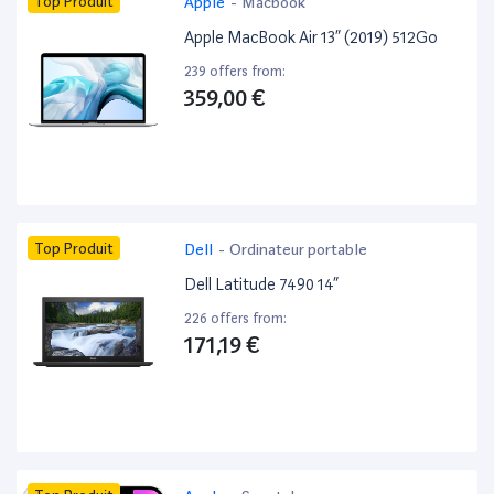
Top Produit
Apple
-
Macbook
Apple MacBook Air 13” (2019) 512Go
239 offers from:
359,00 €
Top Produit
Dell
-
Ordinateur portable
Dell Latitude 7490 14”
226 offers from:
171,19 €