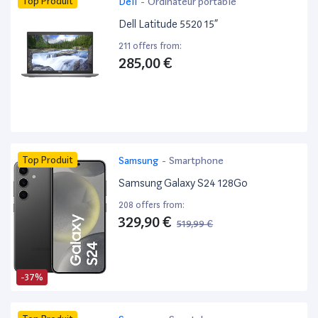
Top Produit
Dell
-
Ordinateur portable
Dell Latitude 5520 15”
211 offers from:
285,00 €
Top Produit
Samsung
-
Smartphone
Samsung Galaxy S24 128Go
208 offers from:
329,90 €
519,99 €
-37%