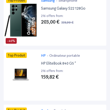
Top Produit
Samsung
-
Smartphone
Samsung Galaxy S22 128Go
216 offers from:
203,00 €
339,99 €
-40%
Top Produit
HP
-
Ordinateur portable
HP EliteBook 840 G5 ”
216 offers from:
159,82 €