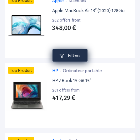
Top Produit
Apple
-
Macbook
Apple MacBook Air 13” (2020) 128Go
202 offers from:
348,00 €
Filters
Top Produit
HP
-
Ordinateur portable
HP ZBook 15 G6 15”
201 offers from:
417,29 €