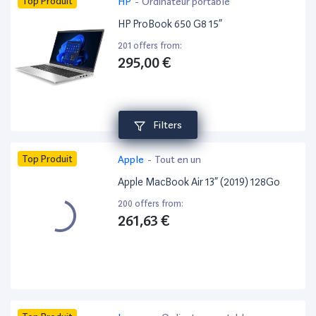
Top Produit
HP
-
Ordinateur portable
HP ProBook 650 G8 15”
201 offers from:
295,00 €
Filters
Top Produit
Apple
-
Tout en un
Apple MacBook Air 13” (2019) 128Go
200 offers from:
261,63 €