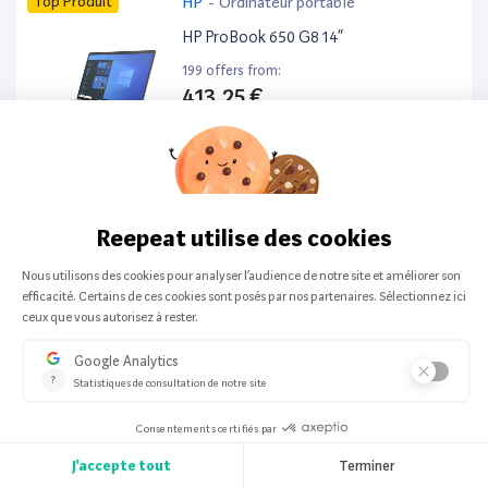
Top Produit
HP
-
Ordinateur portable
HP ProBook 650 G8 14”
199 offers from:
413,25 €
Top Produit
Apple
-
Smartphone
Apple iPhone 16 128Go
197 offers from:
524,64 €