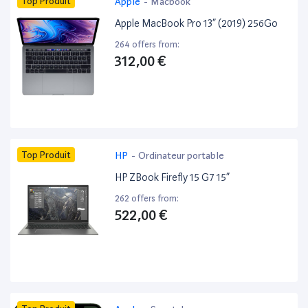
Top Produit
Apple
-
Macbook
Apple MacBook Pro 13” (2019) 256Go
264 offers from:
312,00 €
Top Produit
HP
-
Ordinateur portable
HP ZBook Firefly 15 G7 15”
262 offers from:
522,00 €