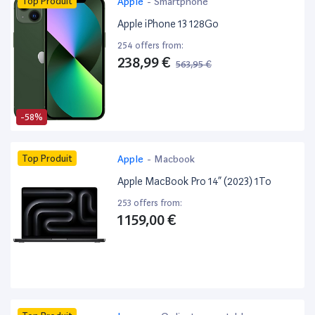
Top Produit
Apple
-
Smartphone
Apple iPhone 13 128Go
254 offers from:
238,99 €
563,95 €
-58%
Top Produit
Apple
-
Macbook
Apple MacBook Pro 14” (2023) 1To
253 offers from:
1 159,00 €