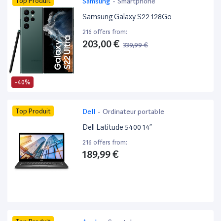
Top Produit
Samsung
-
Smartphone
Samsung Galaxy S22 128Go
216 offers from:
203,00 €
339,99 €
-40%
Top Produit
Dell
-
Ordinateur portable
Dell Latitude 5400 14”
216 offers from:
189,99 €