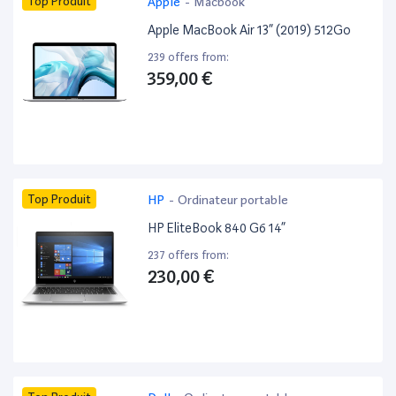
Top Produit
Apple
-
Macbook
Apple MacBook Air 13” (2019) 512Go
239 offers from:
359,00 €
Top Produit
HP
-
Ordinateur portable
HP EliteBook 840 G6 14”
237 offers from:
230,00 €