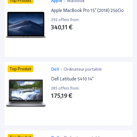
Top Produit
Apple
-
Macbook
Apple MacBook Pro 15” (2018) 256Go
292 offers from:
340,11 €
Top Produit
Dell
-
Ordinateur portable
Dell Latitude 5410 14”
285 offers from:
175,19 €