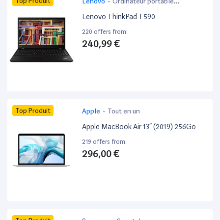
Top Produit
Lenovo
-
Ordinateur portable
bureautique
Lenovo ThinkPad T590
220 offers from:
240,99 €
Top Produit
Apple
-
Tout en un
Apple MacBook Air 13” (2019) 256Go
219 offers from:
296,00 €