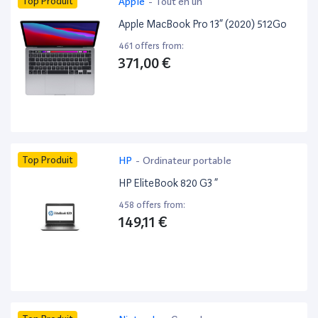
Top Produit
Apple
-
Tout en un
Apple MacBook Pro 13” (2020) 512Go
461 offers from:
371,00 €
Top Produit
HP
-
Ordinateur portable
HP EliteBook 820 G3 ”
458 offers from:
149,11 €