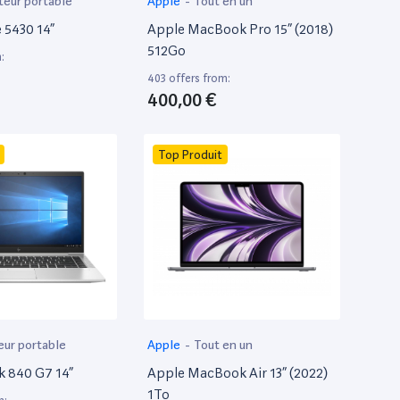
teur portable
Apple
-
Tout en un
e 5430 14”
Apple MacBook Pro 15” (2018)
512Go
:
403 offers from:
400,00 €
Top Produit
eur portable
Apple
-
Tout en un
k 840 G7 14”
Apple MacBook Air 13” (2022)
1To