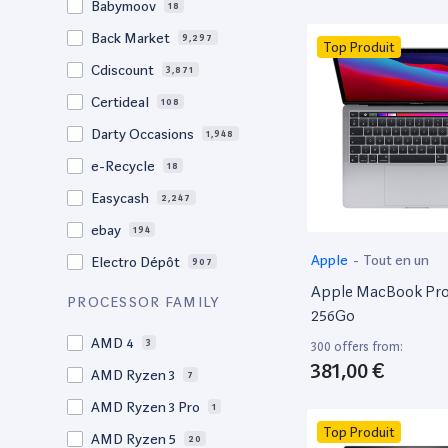
Babymoov
18
17.3"
17
Back Market
9,297
Top Produit
17"
22
Cdiscount
3,871
16.4"
1
Certideal
108
16,2"
1
Darty Occasions
1,948
16.2"
4
e-Recycle
18
16,1"
2
Easycash
2,247
16"
97
ebay
194
15,6"
11
Apple
-
Tout en un
Electro Dépôt
907
15.6"
102
Apple MacBook Pro 
Factorefurb
19
PROCESSOR FAMILY
15.5"
1
256Go
Fnac Occasions
17,382
15,4"
AMD 4
2
3
300 offers from:
Label Emmaüs
608
381,00 €
15.4"
AMD Ryzen 3
68
7
Ma Fabrik
66
15.3"
AMD Ryzen 3 Pro
2
1
ManoMano
89
Top Produit
15"
AMD Ryzen 5
203
20