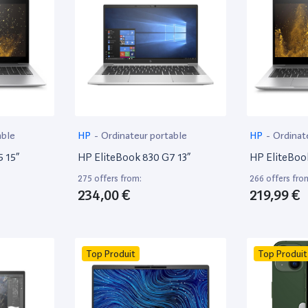
able
HP
-
Ordinateur portable
HP
-
Ordinat
 15”
HP EliteBook 830 G7 13”
HP EliteBoo
275 offers from:
266 offers fro
234,00 €
219,99 €
Top Produit
Top Produit