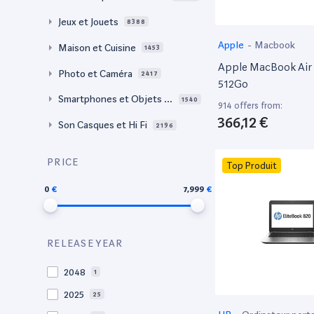
Jeux et Jouets
8388
Apple
-
Macbook
Maison et Cuisine
1453
Apple MacBook Air 
Photo et Caméra
2417
512Go
Smartphones et Objets c
1540
914 offers from:
onnectés
366,12 €
Son Casques et Hi Fi
2196
PRICE
Top Produit
0
7,999
RELEASE YEAR
2048
1
2025
25