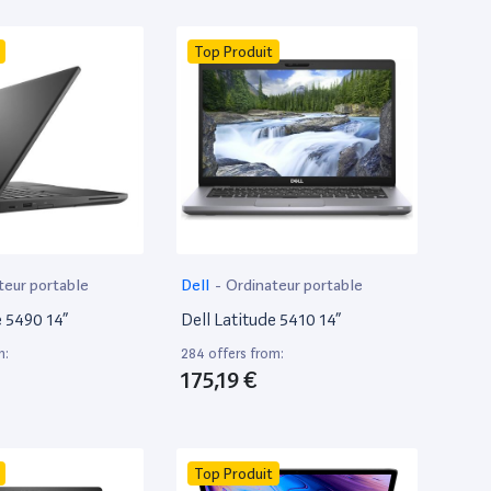
Top Produit
teur portable
Dell
-
Ordinateur portable
e 5490 14”
Dell Latitude 5410 14”
m:
284 offers from:
175,19 €
Top Produit