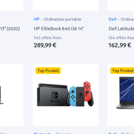
HP
-
Ordinateur portable
Dell
-
Ordina
13” (2020)
HP EliteBook 840 G8 14”
Dell Latitud
545 offers from:
534 offers fro
289,99 €
162,99 €
Top Produit
Top Produit