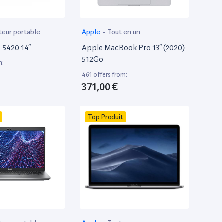
teur portable
Apple
-
Tout en un
e 5420 14”
Apple MacBook Pro 13” (2020)
512Go
m:
461 offers from:
371,00 €
Top Produit