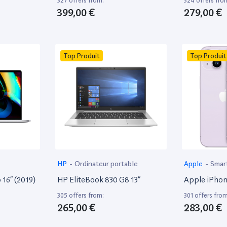
327 offers from:
324 offers fro
399,00 €
279,00 €
Top Produit
Top Produit
HP
-
Ordinateur portable
Apple
-
Smar
16” (2019)
HP EliteBook 830 G8 13”
Apple iPhon
305 offers from:
301 offers from
265,00 €
283,00 €