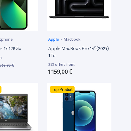
tphone
Apple
-
Macbook
e 13 128Go
Apple MacBook Pro 14” (2023)
1To
m:
253 offers from:
563,95 €
1 159,00 €
Top Produit