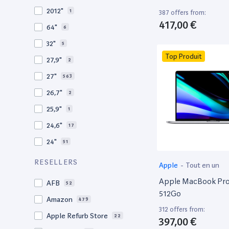
2010
19
2012"
1
387 offers from:
2009
3
417,00 €
64"
6
2008
11
32"
5
Top Produit
27,9"
2
27"
563
26,7"
2
25,9"
1
24,6"
17
24"
51
21,5"
156
RESELLERS
Apple
-
Tout en un
21"
267
Apple MacBook Pro 
AFB
52
20,1"
3
512Go
Amazon
479
18"
1
312 offers from:
Apple Refurb Store
22
397,00 €
17,3"
4