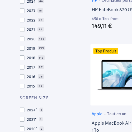
HP
-
Ordinateur port
2024
64
HP EliteBook 820 G3
2023
18
458 offers from:
2022
75
149,11 €
2021
77
2020
130
2019
139
Top Produit
2018
110
2017
87
2016
28
2015
62
2014
36
SCREEN SIZE
2013
30
2024"
1
Apple
-
Tout en un
2012
27
2021"
1
Apple MacBook Air 
2011
19
2020"
2
1To