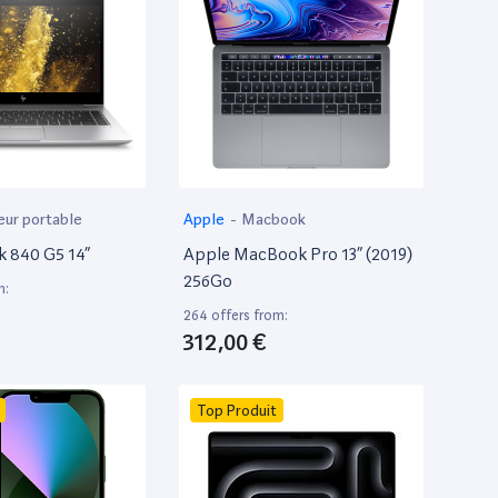
eur portable
Apple
-
Macbook
k 840 G5 14”
Apple MacBook Pro 13” (2019)
256Go
m:
264 offers from:
312,00 €
Top Produit