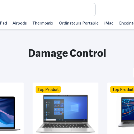
iPad
Airpods
Thermomix
Ordinateurs Portable
iMac
Enceint
Damage Control
Top Produit
Top Produit