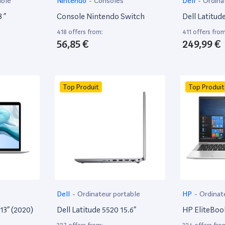
able
Nintendo
-
Consoles
Dell
-
Ordina
 ”
Console Nintendo Switch
Dell Latitud
418 offers from:
411 offers from
56,85 €
249,99 €
Top Produit
Top Produit
Dell
-
Ordinateur portable
HP
-
Ordinat
13” (2020)
Dell Latitude 5520 15.6”
HP EliteBoo