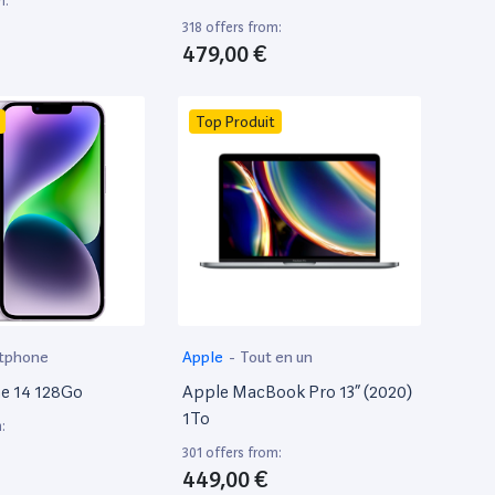
m:
318 offers from:
479,00 €
Top Produit
tphone
Apple
-
Tout en un
e 14 128Go
Apple MacBook Pro 13” (2020)
1To
:
301 offers from:
449,00 €