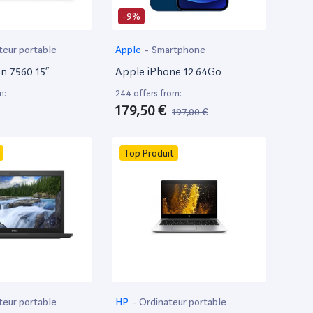
-9%
teur portable
Apple
-
Smartphone
on 7560 15”
Apple iPhone 12 64Go
m:
244 offers from:
179,50 €
197,00 €
Top Produit
teur portable
HP
-
Ordinateur portable