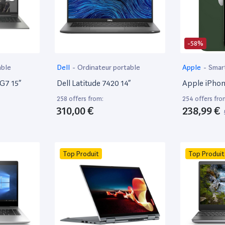
-58%
able
Dell
-
Ordinateur portable
Apple
-
Smar
 G7 15”
Dell Latitude 7420 14”
Apple iPhon
258 offers from:
254 offers fro
310,00 €
238,99 €
Top Produit
Top Produit