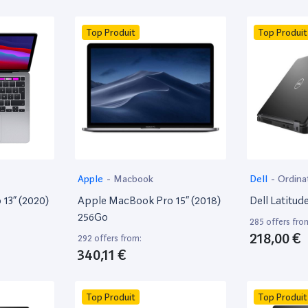
Top Produit
Top Produit
Apple
-
Macbook
Dell
-
Ordina
13” (2020)
Apple MacBook Pro 15” (2018)
Dell Latitud
256Go
285 offers fro
218,00 €
292 offers from:
340,11 €
Top Produit
Top Produit