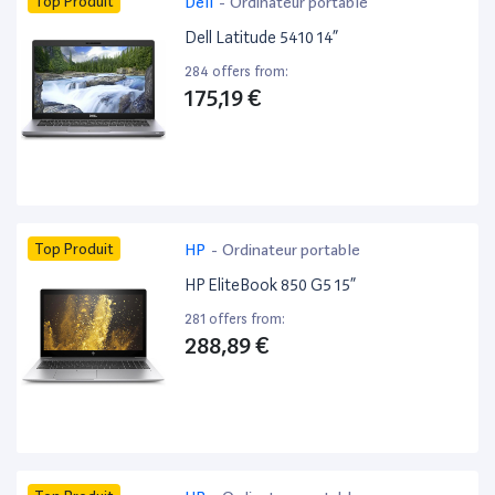
Top Produit
Dell
-
Ordinateur portable
Dell Latitude 5410 14”
284 offers from:
175,19 €
Top Produit
HP
-
Ordinateur portable
HP EliteBook 850 G5 15”
281 offers from:
288,89 €