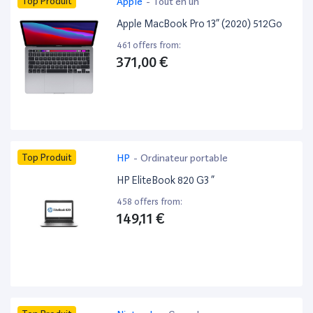
Top Produit
Apple
-
Tout en un
Apple MacBook Pro 13” (2020) 512Go
461 offers from:
371,00 €
Top Produit
HP
-
Ordinateur portable
HP EliteBook 820 G3 ”
458 offers from:
149,11 €