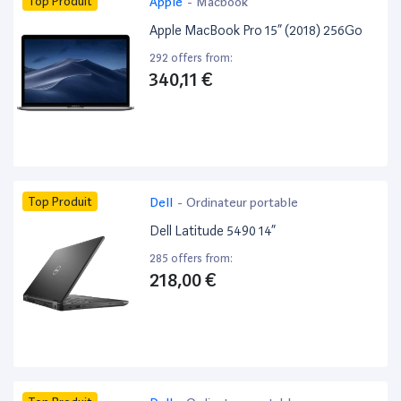
Top Produit
Apple
-
Macbook
Apple MacBook Pro 15” (2018) 256Go
292 offers from:
340,11 €
Top Produit
Dell
-
Ordinateur portable
Dell Latitude 5490 14”
285 offers from:
218,00 €