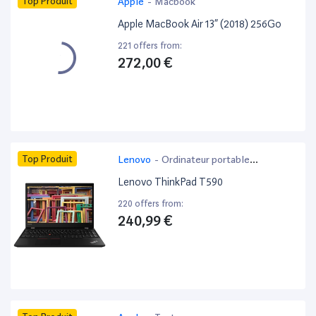
Top Produit
Apple
-
Macbook
Apple MacBook Air 13” (2018) 256Go
221 offers from:
272,00 €
Top Produit
Lenovo
-
Ordinateur portable
bureautique
Lenovo ThinkPad T590
220 offers from:
240,99 €