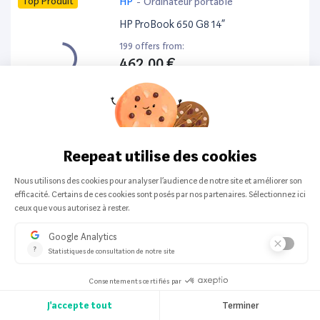
Top Produit
HP
-
Ordinateur portable
HP ProBook 650 G8 14”
199 offers from:
462,00 €
Top Produit
Apple
-
Smartphone
Apple iPhone 16 128Go
197 offers from:
524,64 €