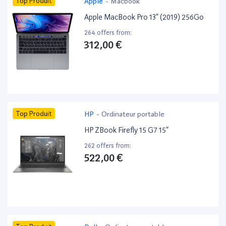
Top Produit
Apple
-
Macbook
Apple MacBook Pro 13” (2019) 256Go
264 offers from:
312,00 €
Top Produit
HP
-
Ordinateur portable
HP ZBook Firefly 15 G7 15”
262 offers from:
522,00 €