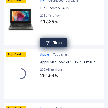
Top Produit
HP
-
Ordinateur portable
HP ZBook 15 G6 15”
201 offers from:
417,29 €
Filters
Top Produit
Apple
-
Tout en un
Apple MacBook Air 13” (2019) 128Go
200 offers from:
261,63 €