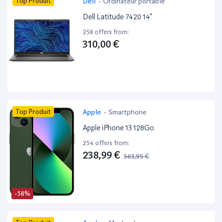
Top Produit
Dell
-
Ordinateur portable
Dell Latitude 7420 14”
258 offers from:
310,00 €
Top Produit
Apple
-
Smartphone
Apple iPhone 13 128Go
254 offers from:
238,99 €
563,95 €
-58%