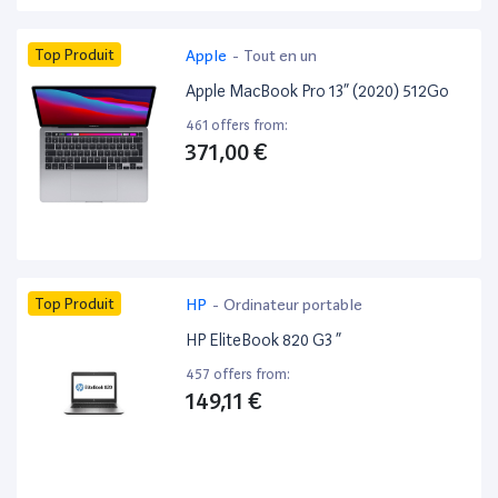
Top Produit
Apple
-
Tout en un
Apple MacBook Pro 13” (2020) 512Go
461 offers from:
371,00 €
Top Produit
HP
-
Ordinateur portable
HP EliteBook 820 G3 ”
457 offers from:
149,11 €