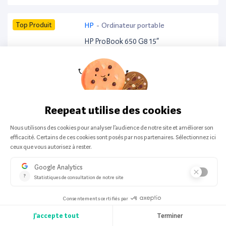
Top Produit
HP
-
Ordinateur portable
HP ProBook 650 G8 15”
201 offers from:
295,00 €
Top Produit
Apple
-
Tout en un
Apple MacBook Air 13” (2019) 128Go
200 offers from:
261,63 €