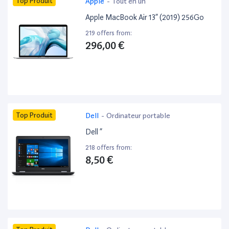
Top Produit
Apple
-
Tout en un
Apple MacBook Air 13” (2019) 256Go
219 offers from:
296,00 €
Top Produit
Dell
-
Ordinateur portable
Dell ”
218 offers from:
8,50 €