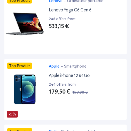
Top Produit
Lenovo
-
Ordinateur portable
Lenovo Yoga G6 Gen 6
246 offers from:
533,15 €
Top Produit
Apple
-
Smartphone
Apple iPhone 12 64Go
244 offers from:
179,50 €
197,00 €
-9%