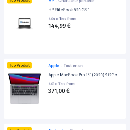
Top Produit
HP
-
Ordinateur portable
HP EliteBook 820 G3 ”
464 offers from:
144,99 €
Top Produit
Apple
-
Tout en un
Apple MacBook Pro 13” (2020) 512Go
461 offers from:
371,00 €