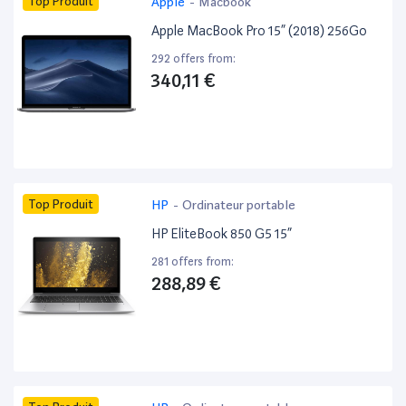
Top Produit
Apple
-
Macbook
Apple MacBook Pro 15” (2018) 256Go
292 offers from:
340,11 €
Top Produit
HP
-
Ordinateur portable
HP EliteBook 850 G5 15”
281 offers from:
288,89 €