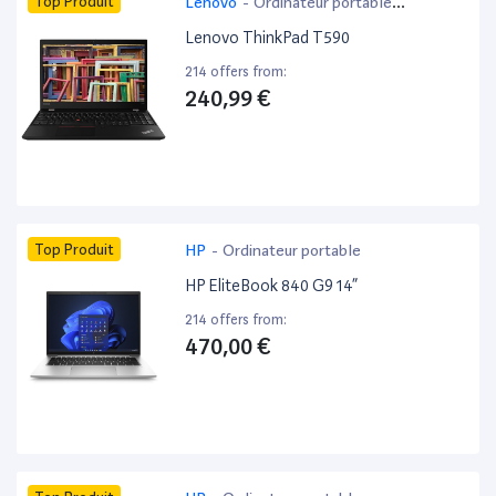
Top Produit
Lenovo
-
Ordinateur portable
bureautique
Lenovo ThinkPad T590
214 offers from:
240,99 €
Top Produit
HP
-
Ordinateur portable
HP EliteBook 840 G9 14”
214 offers from:
470,00 €