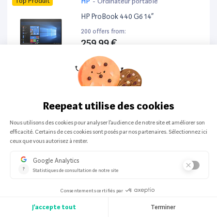
Top Produit
HP
-
Ordinateur portable
HP ProBook 440 G6 14”
200 offers from:
259,99 €
Top Produit
HP
-
Ordinateur portable
HP ProBook 650 G8 14”
199 offers from:
413,25 €