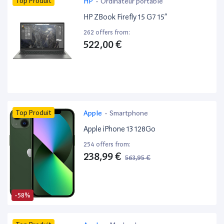
Top Produit
HP
-
Ordinateur portable
HP ZBook Firefly 15 G7 15”
262 offers from:
522,00 €
Top Produit
Apple
-
Smartphone
Apple iPhone 13 128Go
254 offers from:
238,99 €
563,95 €
-58%