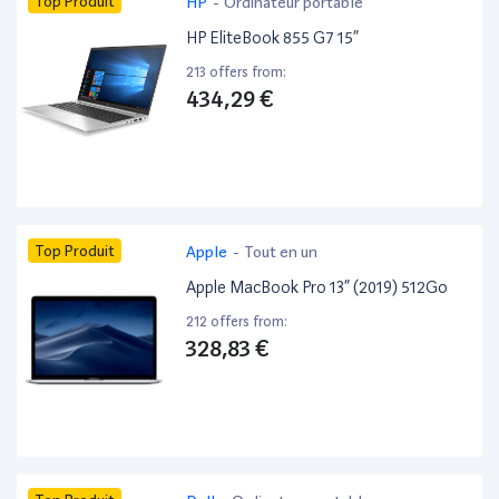
Top Produit
HP
-
Ordinateur portable
HP EliteBook 855 G7 15”
213 offers from:
434,29 €
Top Produit
Apple
-
Tout en un
Apple MacBook Pro 13” (2019) 512Go
212 offers from:
328,83 €