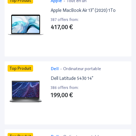
Top Produit
Apple
-
Tout en un
Apple MacBook Air 13” (2020) 1To
387 offers from:
417,00 €
Top Produit
Dell
-
Ordinateur portable
Dell Latitude 5430 14”
386 offers from:
199,00 €