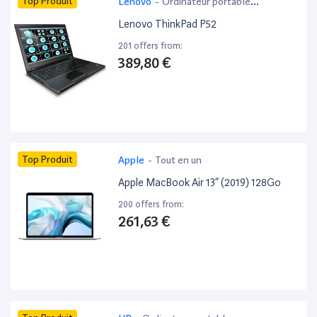
Top Produit
Lenovo
-
Ordinateur portable
bureautique
Lenovo ThinkPad P52
201 offers from:
389,80 €
Top Produit
Apple
-
Tout en un
Apple MacBook Air 13” (2019) 128Go
200 offers from:
261,63 €