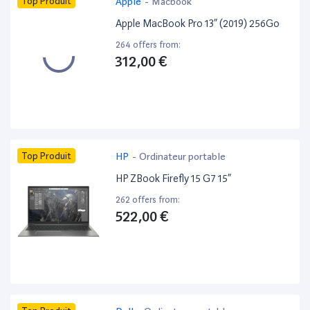
Top Produit
Apple
-
Macbook
Apple MacBook Pro 13” (2019) 256Go
264 offers from:
312,00 €
Top Produit
HP
-
Ordinateur portable
HP ZBook Firefly 15 G7 15”
262 offers from:
522,00 €