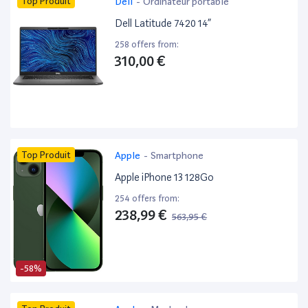
Top Produit
Dell
-
Ordinateur portable
Dell Latitude 7420 14”
258 offers from:
310,00 €
Top Produit
Apple
-
Smartphone
Apple iPhone 13 128Go
254 offers from:
238,99 €
563,95 €
-58%