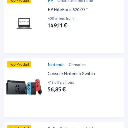
Top Produit
HP
-
Ordinateur portable
HP EliteBook 820 G3 ”
458 offers from:
149,11 €
Top Produit
Nintendo
-
Consoles
Console Nintendo Switch
418 offers from:
56,85 €