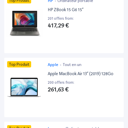
Top Produit
HP
-
Ordinateur portable
HP ZBook 15 G6 15”
201 offers from:
417,29 €
Top Produit
Apple
-
Tout en un
Apple MacBook Air 13” (2019) 128Go
200 offers from:
261,63 €