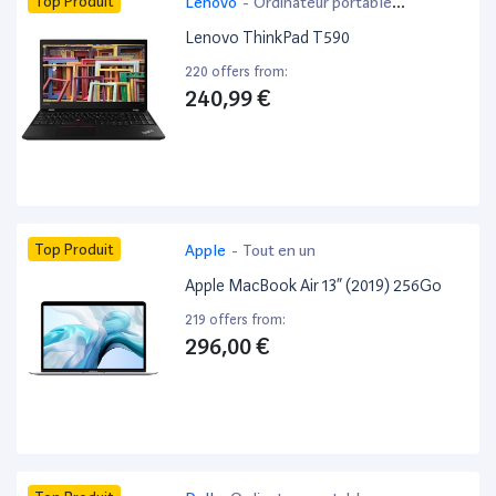
Top Produit
Lenovo
-
Ordinateur portable
bureautique
Lenovo ThinkPad T590
220 offers from:
240,99 €
Top Produit
Apple
-
Tout en un
Apple MacBook Air 13” (2019) 256Go
219 offers from:
296,00 €