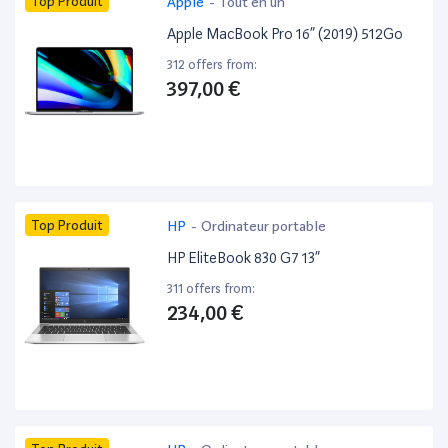
Top Produit
Apple
-
Tout en un
Apple MacBook Pro 16” (2019) 512Go
312 offers from:
397,00 €
Top Produit
HP
-
Ordinateur portable
HP EliteBook 830 G7 13”
311 offers from:
234,00 €