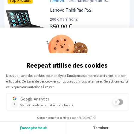
Top Produit
Lenovo
-
Ordinateur portable
bureautique
Lenovo ThinkPad P52
200 offers from:
350,00 €
Top Produit
HP
-
Ordinateur portable
HP ProBook 440 G6 14”
200 offers from:
259,99 €