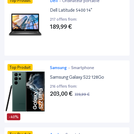
Top Produit
Dell
-
Ordinateur portable
Dell Latitude 5400 14”
217 offers from:
189,99 €
Top Produit
Samsung
-
Smartphone
Samsung Galaxy S22 128Go
216 offers from:
203,00 €
339,99 €
-40%