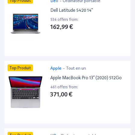
Top Produit
Dell
-
Ordinateur portable
Dell Latitude 5420 14”
534 offers from:
162,99 €
Top Produit
Apple
-
Tout en un
Apple MacBook Pro 13” (2020) 512Go
461 offers from:
371,00 €