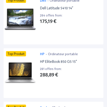
Top Produit
Dell
-
Ordinateur portable
Dell Latitude 5410 14”
284 offers from:
175,19 €
Top Produit
HP
-
Ordinateur portable
HP EliteBook 850 G5 15”
281 offers from:
288,89 €