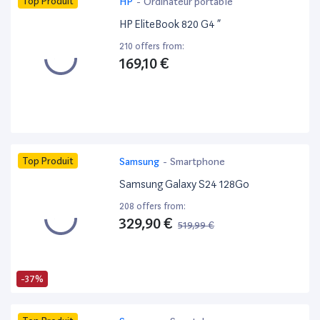
Top Produit
HP
-
Ordinateur portable
HP EliteBook 820 G4 ”
210 offers from:
169,10 €
Top Produit
Samsung
-
Smartphone
Samsung Galaxy S24 128Go
208 offers from:
329,90 €
519,99 €
-37%