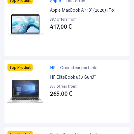
Top Produit
Apple
-
Tout en un
Apple MacBook Air 13” (2020) 1To
387 offers from:
417,00 €
Top Produit
HP
-
Ordinateur portable
HP EliteBook 830 G8 13”
339 offers from:
265,00 €