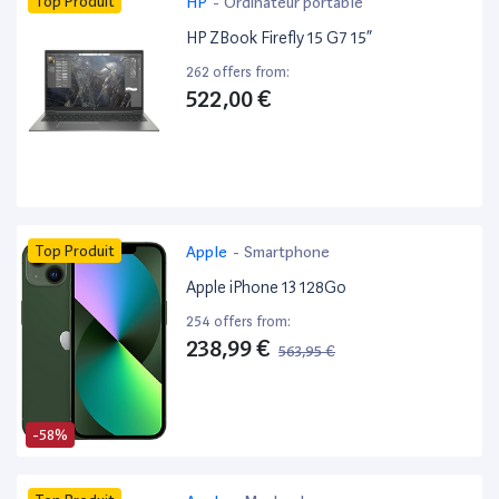
Top Produit
HP
-
Ordinateur portable
HP ZBook Firefly 15 G7 15”
262 offers from:
522,00 €
Top Produit
Apple
-
Smartphone
Apple iPhone 13 128Go
254 offers from:
238,99 €
563,95 €
-58%