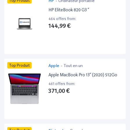
Top Produit
HP
-
Ordinateur portable
HP EliteBook 820 G3 ”
464 offers from:
144,99 €
Top Produit
Apple
-
Tout en un
Apple MacBook Pro 13” (2020) 512Go
461 offers from:
371,00 €