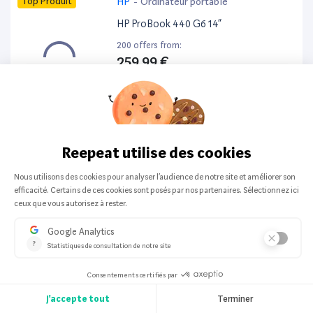
Top Produit
HP
-
Ordinateur portable
HP ProBook 440 G6 14”
200 offers from:
259,99 €
Top Produit
HP
-
Ordinateur portable
HP ProBook 650 G8 14”
199 offers from:
413,25 €