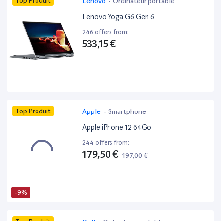
Top Produit
Lenovo
-
Ordinateur portable
Lenovo Yoga G6 Gen 6
246 offers from:
533,15 €
Top Produit
Apple
-
Smartphone
Apple iPhone 12 64Go
244 offers from:
179,50 €
197,00 €
-9%