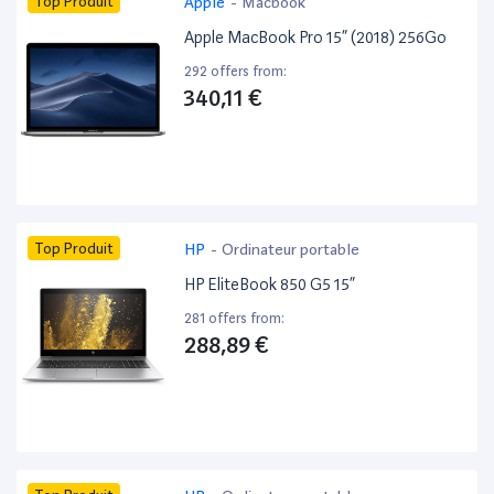
Top Produit
Apple
-
Macbook
Apple MacBook Pro 15” (2018) 256Go
292 offers from:
340,11 €
Top Produit
HP
-
Ordinateur portable
HP EliteBook 850 G5 15”
281 offers from:
288,89 €