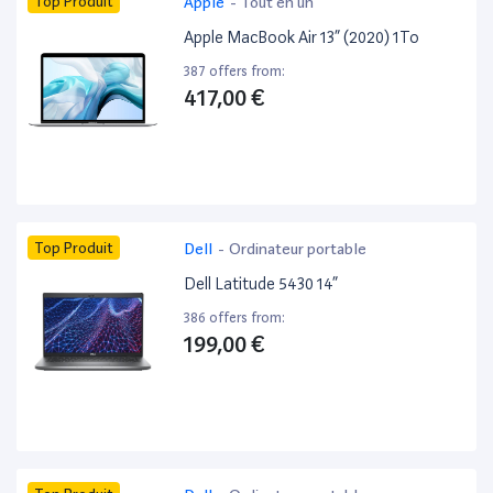
Top Produit
Apple
-
Tout en un
Apple MacBook Air 13” (2020) 1To
387 offers from:
417,00 €
Top Produit
Dell
-
Ordinateur portable
Dell Latitude 5430 14”
386 offers from:
199,00 €