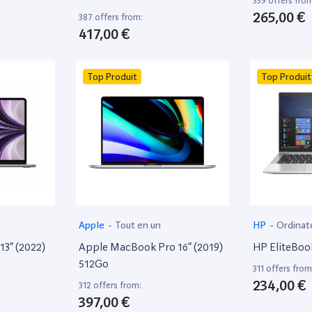
339 offers fro
265,00 €
387 offers from:
417,00 €
Top Produit
Top Produit
Apple
-
Tout en un
HP
-
Ordinat
13” (2022)
Apple MacBook Pro 16” (2019)
HP EliteBoo
512Go
311 offers from
234,00 €
312 offers from:
397,00 €