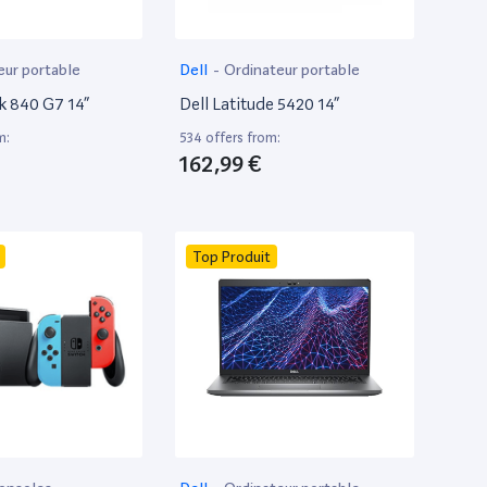
eur portable
Dell
-
Ordinateur portable
k 840 G7 14”
Dell Latitude 5420 14”
m:
534 offers from:
162,99 €
Top Produit