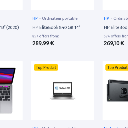
HP
-
Ordinateur portable
HP
-
Ordinat
13” (2020)
HP EliteBook 840 G8 14”
HP EliteBoo
857 offers from:
574 offers fro
289,99 €
269,10 €
Top Produit
Top Produit