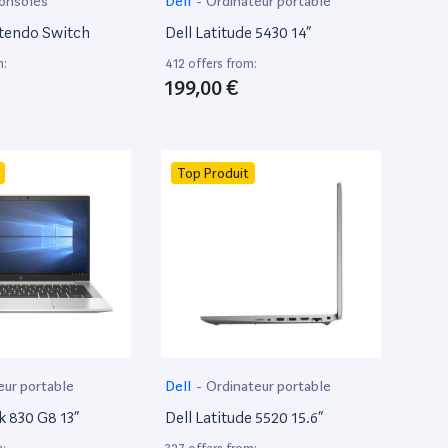
onsoles
Dell
-
Ordinateur portable
tendo Switch
Dell Latitude 5430 14”
m:
412 offers from:
199,00 €
Top Produit
eur portable
Dell
-
Ordinateur portable
k 830 G8 13”
Dell Latitude 5520 15.6”