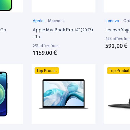
Apple
-
Macbook
Lenovo
-
Ord
8Go
Apple MacBook Pro 14” (2023)
Lenovo Yoga
1To
246 offers fro
592,00 €
253 offers from:
1 159,00 €
Top Produit
Top Produit