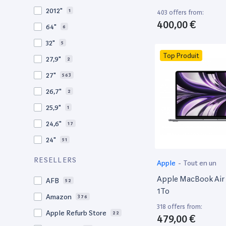
2010
19
2012"
1
403 offers from:
2009
3
400,00 €
64"
6
2008
11
32"
5
Top Produit
27,9"
2
27"
563
26,7"
2
25,9"
1
24,6"
17
24"
51
21,5"
156
RESELLERS
Apple
-
Tout en un
21"
267
Apple MacBook Air 
AFB
52
20,1"
3
1To
Amazon
376
18"
1
318 offers from:
Apple Refurb Store
22
479,00 €
17,3"
5