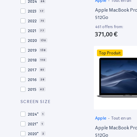
Apple
-
Tout en un
2024
64
Apple MacBook Pro 
2023
17
512Go
2022
75
461 offers from:
2021
77
371,00 €
2020
130
2019
138
Top Produit
2018
110
2017
85
2016
28
2015
62
2014
36
SCREEN SIZE
2013
30
2024"
1
Apple
-
Tout en un
2012
27
2021"
1
Apple MacBook Pro 
2011
19
2020"
2
512Go