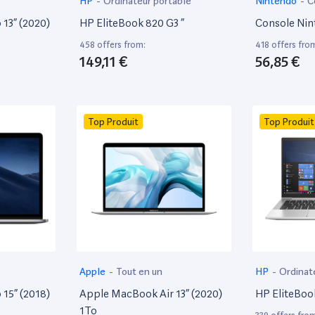
HP
-
Ordinateur portable
Nintendo
-
C
13” (2020)
HP EliteBook 820 G3 ”
Console Nin
458 offers from:
418 offers fro
149,11 €
56,85 €
Top Produit
Top Produit
Apple
-
Tout en un
HP
-
Ordinat
15” (2018)
Apple MacBook Air 13” (2020)
HP EliteBoo
1To