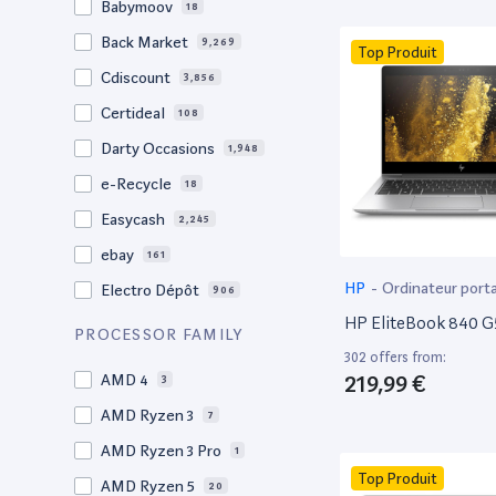
Babymoov
18
17.3"
17
Back Market
9,269
Top Produit
17"
22
Cdiscount
3,856
16.4"
1
Certideal
108
16,2"
1
Darty Occasions
1,948
16.2"
4
e-Recycle
18
16,1"
2
Easycash
2,245
16"
96
ebay
161
15,6"
12
HP
-
Ordinateur port
Electro Dépôt
906
15.6"
102
HP EliteBook 840 G
Factorefurb
19
PROCESSOR FAMILY
15.5"
1
302 offers from:
Fnac Occasions
17,368
15,4"
219,99 €
AMD 4
2
3
Label Emmaüs
608
15.4"
AMD Ryzen 3
68
7
Ma Fabrik
192
15.3"
AMD Ryzen 3 Pro
2
1
ManoMano
89
Top Produit
15"
AMD Ryzen 5
202
20