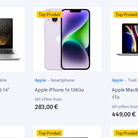
Top Produit
Top Produit
able
Apple
-
Smartphone
Apple
-
Tout
5 14”
Apple iPhone 14 128Go
Apple MacBo
1To
301 offers from:
283,00 €
301 offers from
449,00 €
Top Produit
Top Produit