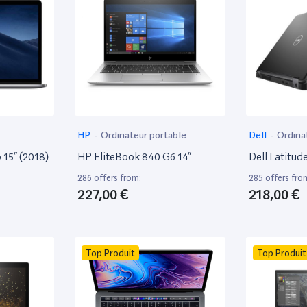
HP
-
Ordinateur portable
Dell
-
Ordina
15” (2018)
HP EliteBook 840 G6 14”
Dell Latitud
286 offers from:
285 offers fro
227,00 €
218,00 €
Top Produit
Top Produit