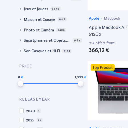
Jeux et Jouets
8378
Apple
-
Macbook
Maison et Cuisine
1419
Apple MacBook Air 
Photo et Caméra
2404
512Go
Smartphones et Objets c
1496
914 offers from:
onnectés
366,12 €
Son Casques et Hi Fi
2181
PRICE
Top Produit
0
7,999
RELEASE YEAR
2048
1
2025
25