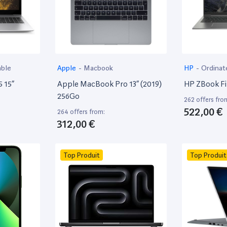
able
Apple
-
Macbook
HP
-
Ordinat
 15”
Apple MacBook Pro 13” (2019)
HP ZBook Fir
256Go
262 offers fro
522,00 €
264 offers from:
312,00 €
Top Produit
Top Produit