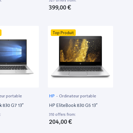
m:
327 offers from:
399,00 €
Top Produit
eur portable
HP
-
Ordinateur portable
k 830 G7 13”
HP EliteBook 830 G5 13”
:
310 offers from:
204,00 €