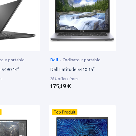
teur portable
Dell
-
Ordinateur portable
e 5490 14”
Dell Latitude 5410 14”
m:
284 offers from:
175,19 €
Top Produit