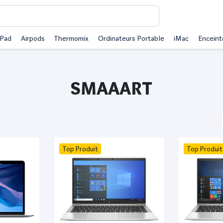
iPad
Airpods
Thermomix
Ordinateurs Portable
iMac
Enceint
SMAAART
Top Produit
Top Produit