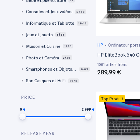
Bébé et puériculture
37
Consoles et Jeux vidéos
6760
Informatique et Tablette
11418
Jeux et Jouets
8365
HP
-
Ordinateur port
Maison et Cuisine
1446
HP EliteBook 840 G
Photo et Caméra
2405
1001 offers from:
Smartphones et Objets c
1489
289,99 €
onnectés
Son Casques et Hi Fi
2178
PRICE
Top Produit
0
7,999
RELEASE YEAR