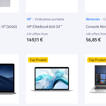
HP
-
Ordinateur portable
Nintendo
-
C
13” (2020)
HP EliteBook 820 G3 ”
Console Nin
419 offers from:
418 offers fro
149,11 €
56,85 €
Top Produit
Top Produit