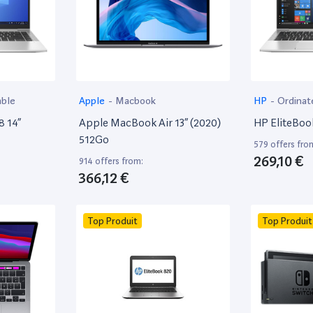
able
Apple
-
Macbook
HP
-
Ordinat
8 14”
Apple MacBook Air 13” (2020)
HP EliteBoo
512Go
579 offers fro
269,10 €
914 offers from:
366,12 €
Top Produit
Top Produit