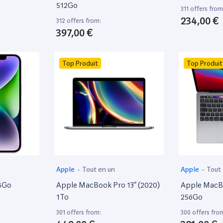
512Go
311 offers from
234,00 €
312 offers from:
397,00 €
Top Produit
Top Produit
Apple
-
Tout en un
Apple
-
Tout
28Go
Apple MacBook Pro 13” (2020)
Apple MacBo
1To
256Go
301 offers from:
300 offers fro