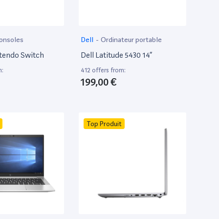
onsoles
Dell
-
Ordinateur portable
tendo Switch
Dell Latitude 5430 14”
m:
412 offers from:
199,00 €
Top Produit