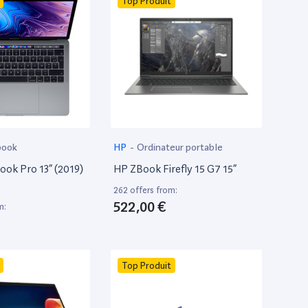
Top Produit
book
HP
-
Ordinateur portable
ok Pro 13” (2019)
HP ZBook Firefly 15 G7 15”
262 offers from:
522,00 €
m:
Top Produit