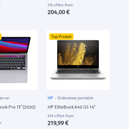
:
310 offers from:
204,00 €
Top Produit
 en un
HP
-
Ordinateur portable
ok Pro 13” (2020)
HP EliteBook 840 G5 14”
299 offers from:
219,99 €
m: