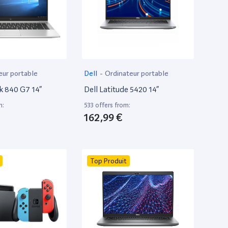
eur portable
Dell
-
Ordinateur portable
k 840 G7 14”
Dell Latitude 5420 14”
m:
533 offers from:
162,99 €
Top Produit