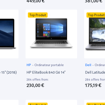
449,00 €
381,00 €
Top Produit
Top Produit
HP
-
Ordinateur portable
Dell
-
Ordina
15” (2018)
HP EliteBook 840 G6 14”
Dell Latitud
284 offers from:
284 offers fro
230,00 €
175,19 €