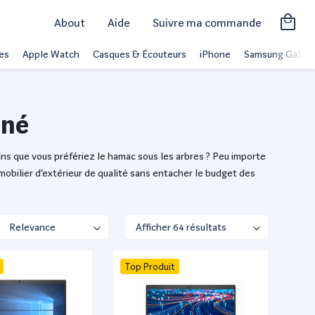
About
Aide
Suivre ma commande
es
Apple Watch
Casques & Écouteurs
iPhone
Samsung Galaxy
nné
ins que vous préfériez le hamac sous les arbres ? Peu importe
 mobilier d’extérieur de qualité sans entacher le budget des
Top Produit