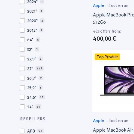
2024"
1
Apple
-
Tout en un
2012
27
2021"
1
Apple MacBook Pro 
2011
19
2020"
2
512Go
2010
19
2012"
1
403 offers from:
2009
3
400,00 €
64"
6
2008
11
32"
5
Top Produit
27,9"
2
27"
563
26,7"
2
25,9"
1
24,6"
18
24"
51
21,5"
156
RESELLERS
Apple
-
Tout en un
21"
267
Apple MacBook Air 
AFB
52