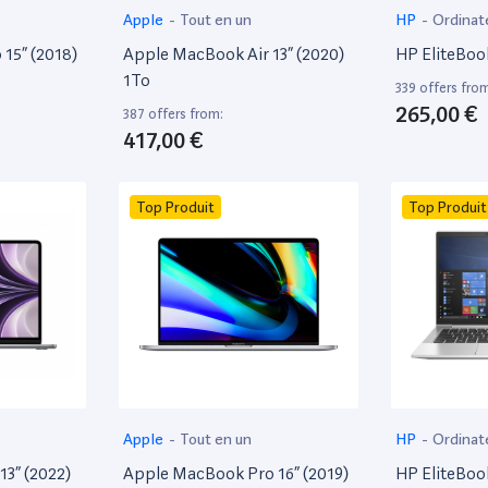
Apple
-
Tout en un
HP
-
Ordinat
15” (2018)
Apple MacBook Air 13” (2020)
HP EliteBoo
1To
339 offers fro
265,00 €
387 offers from:
417,00 €
Top Produit
Top Produit
Apple
-
Tout en un
HP
-
Ordinat
13” (2022)
Apple MacBook Pro 16” (2019)
HP EliteBoo