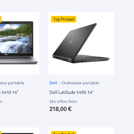
Top Produit
teur portable
Dell
-
Ordinateur portable
e 5410 14”
Dell Latitude 5490 14”
m:
284 offers from:
218,00 €