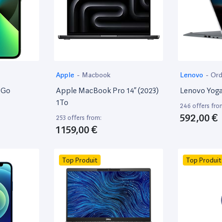
Apple
-
Macbook
Lenovo
-
Ord
8Go
Apple MacBook Pro 14” (2023)
Lenovo Yoga
1To
246 offers fro
592,00 €
253 offers from:
1 159,00 €
Top Produit
Top Produit