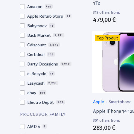
20,1"
3
1To
Amazon
410
18"
1
318 offers from:
Apple Refurb Store
21
479,00 €
17,3"
5
Babymoov
18
17.3"
17
Back Market
9,251
Top Produit
17"
22
Cdiscount
3,872
16.4"
1
Certideal
107
16,2"
1
Darty Occasions
1,952
16.2"
4
e-Recycle
18
16,1"
2
Easycash
2,253
16"
98
ebay
164
15,6"
14
Apple
-
Smartphone
Electro Dépôt
902
15.6"
104
Apple iPhone 14 1
Factorefurb
19
PROCESSOR FAMILY
15.5"
1
301 offers from:
Fnac Occasions
17,340
15,4"
283,00 €
AMD 4
2
3
Label Emmaüs
609