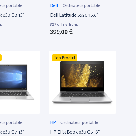
eur portable
Dell
-
Ordinateur portable
k 830 G8 13”
Dell Latitude 5520 15.6”
m:
327 offers from:
399,00 €
Top Produit
eur portable
HP
-
Ordinateur portable
k 830 G7 13”
HP EliteBook 830 G5 13”