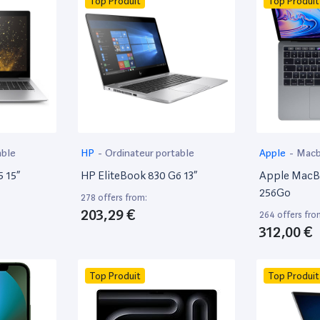
Top Produit
Top Produit
able
HP
-
Ordinateur portable
Apple
-
Mac
 15”
HP EliteBook 830 G6 13”
Apple MacBo
256Go
278 offers from:
203,29 €
264 offers fro
312,00 €
Top Produit
Top Produit