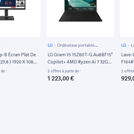
C
LG
-
Ordinateur portable
LG
-
L
bureautique
-B Écran Plat De
LG Gram 15 15Z80T-G.Au8Bf 15"
Lave-
23.8 ) 1920 X 1080
Copilot+ AMD Ryzen Ai 7 32Go
F164R
d Led Noir
Ram 2To SSD Noir Obsidien
 de :
2 offres à partir de :
2 offres
1 223,00 €
929,