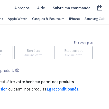
À propos
Aide
Suivre ma commande
es
Apple Watch
Casques & Écouteurs
iPhone
Samsung Galaxy
En savoir plus
at
Bon état
État correct
e
Aucune offre
Aucune offre
 produit. 😩
eut-être votre bonheur parmi nos produits
ision
ou parmi nos produits
Lg reconditionnés
.