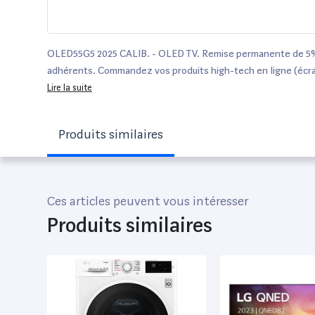
OLED55G5 2025 CALIB. - OLED TV. Remise permanente de 5%
adhérents. Commandez vos produits high-tech en ligne (écran
blu-ray, video projecteur, …) en ligne.
Lire la suite
Produits similaires
Ces articles peuvent vous intéresser
Produits similaires