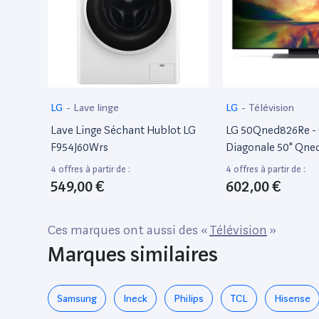
LG
-
Lave linge
LG
-
Télévision
Lave Linge Séchant Hublot LG
LG 50Qned826Re - 
F954J60Wrs
Diagonale 50" Qne
TV LCD Rétro-Éclai
4 offres à partir de :
4 offres à partir de :
Qned - Smart TV - 
549,00 €
602,00 €
Webos - 4K UHD (2
X 2160 - Hdr - Qua
Ces marques ont aussi des «
Télévision
»
De Façade, Nano Ce
Marques similaires
Display
Samsung
Ineck
Philips
TCL
Hisense