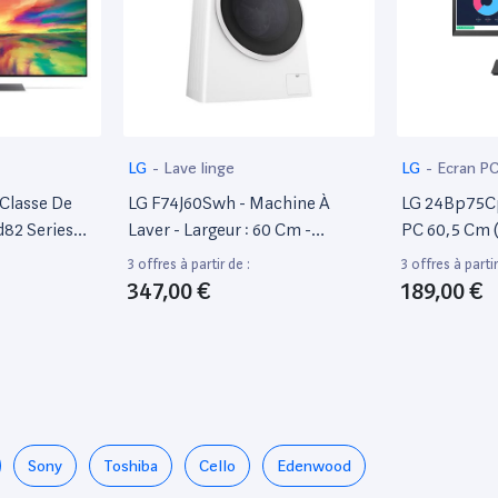
LG
-
Lave linge
LG
-
Ecran P
Classe De
LG F74J60Swh - Machine À
LG 24Bp75Cp
d82 Series
Laver - Largeur : 60 Cm -
PC 60,5 Cm (
rée Par Led -
Profondeur : 56 Cm - Hauteur :
Pixels Full H
3 offres à partir de :
3 offres à partir
Thinq Ai,
85 Cm - Chargement Frontal -
347,00 €
189,00 €
160P) 3840
59 Litres - 7 Kg - 1400
ntum Dot, Del
Tours/Min - Blanc
ll Plus
Sony
Toshiba
Cello
Edenwood