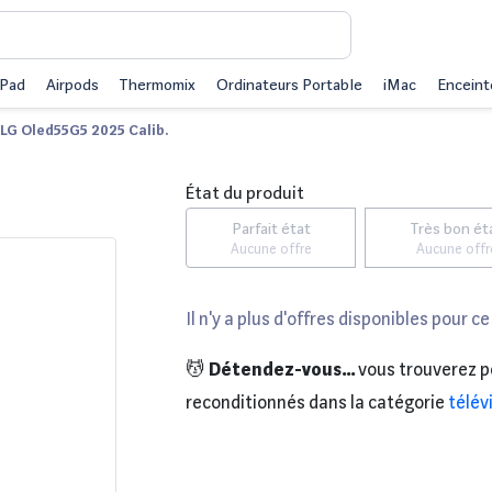
iPad
Airpods
Thermomix
Ordinateurs Portable
iMac
Enceint
LG Oled55G5 2025 Calib.
État du produit
Parfait état
Très bon ét
Aucune offre
Aucune offr
Il n'y a plus d'offres disponibles pour ce
💆
Détendez-vous...
vous trouverez p
reconditionnés dans la catégorie
télév