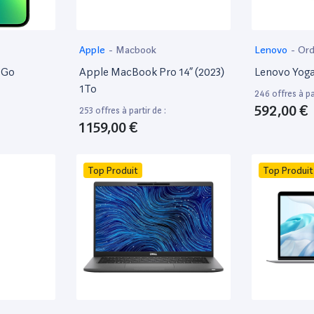
Apple
-
Macbook
Lenovo
-
Ord
8Go
Apple MacBook Pro 14” (2023)
Lenovo Yoga
1To
246 offres à par
592,00 €
253 offres à partir de :
1 159,00 €
Top Produit
Top Produit