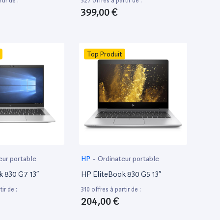
tir de :
327 offres à partir de :
399,00 €
Top Produit
eur portable
HP
-
Ordinateur portable
k 830 G7 13”
HP EliteBook 830 G5 13”
ir de :
310 offres à partir de :
204,00 €