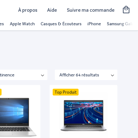
À propos
Aide
Suivre ma commande
es
Apple Watch
Casques & Écouteurs
iPhone
Samsung Galaxy
Top Produit