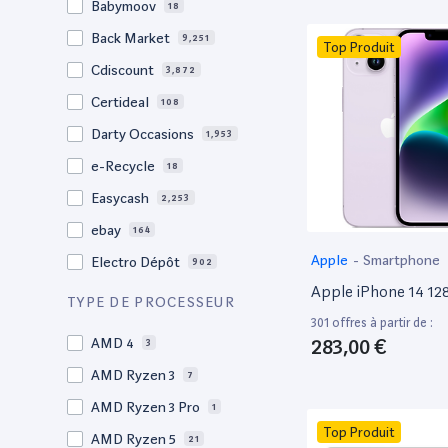
Babymoov
18
17.3"
17
Back Market
9,251
Top Produit
17"
22
Cdiscount
3,872
16.4"
1
Certideal
108
16,2"
1
Darty Occasions
1,953
16.2"
4
e-Recycle
18
16,1"
2
Easycash
2,253
16"
98
ebay
164
15,6"
14
Apple
-
Smartphone
Electro Dépôt
902
15.6"
104
Apple iPhone 14 1
Factorefurb
19
TYPE DE PROCESSEUR
15.5"
1
301 offres à partir de :
Fnac Occasions
17,392
15,4"
283,00 €
AMD 4
2
3
Label Emmaüs
609
15.4"
AMD Ryzen 3
68
7
Ma Fabrik
192
15.3"
AMD Ryzen 3 Pro
2
1
ManoMano
89
Top Produit
15"
AMD Ryzen 5
203
21