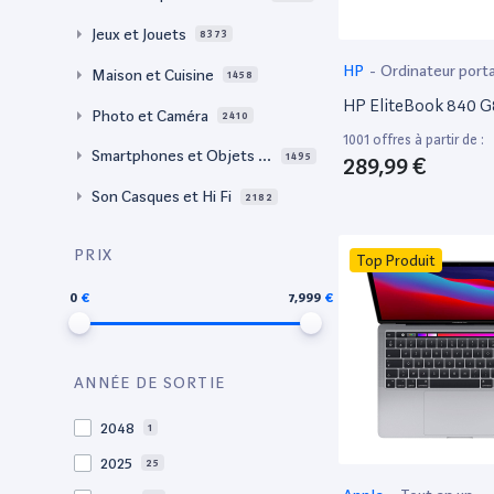
Jeux et Jouets
8373
HP
-
Ordinateur port
Maison et Cuisine
1458
HP EliteBook 840 G
Photo et Caméra
2410
1001 offres à partir de :
Smartphones et Objets c
1495
289,99 €
onnectés
Son Casques et Hi Fi
2182
PRIX
Top Produit
0
7,999
ANNÉE DE SORTIE
2048
1
2025
25