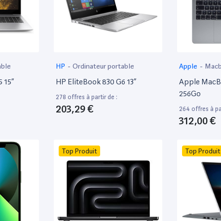
able
HP
-
Ordinateur portable
Apple
-
Mac
 15”
HP EliteBook 830 G6 13”
Apple MacBo
256Go
278 offres à partir de :
203,29 €
264 offres à par
312,00 €
Top Produit
Top Produit