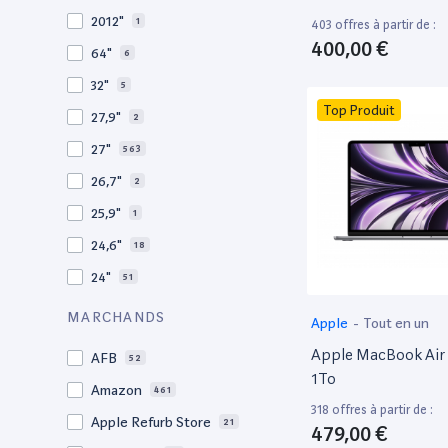
2010
19
2012"
1
403 offres à partir de :
2009
3
400,00 €
64"
6
2008
11
32"
5
Top Produit
27,9"
2
27"
563
26,7"
2
25,9"
1
24,6"
18
24"
51
21,5"
156
MARCHANDS
Apple
-
Tout en un
21"
267
Apple MacBook Air 
AFB
52
20,1"
3
1To
Amazon
461
18"
1
318 offres à partir de :
Apple Refurb Store
21
479,00 €
17,3"
5