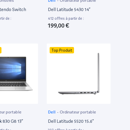
onsoles
Dell
-
Ordinateur portable
tendo Switch
Dell Latitude 5430 14”
tir de :
412 offres à partir de :
199,00 €
Top Produit
eur portable
Dell
-
Ordinateur portable
k 830 G8 13”
Dell Latitude 5520 15.6”