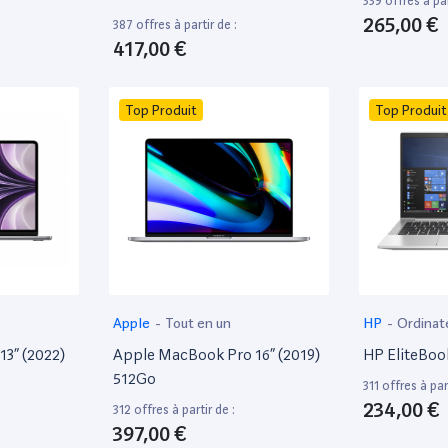
339 offres à par
265,00 €
387 offres à partir de :
417,00 €
Top Produit
Top Produit
Apple
-
Tout en un
HP
-
Ordinat
13” (2022)
Apple MacBook Pro 16” (2019)
HP EliteBoo
512Go
311 offres à part
234,00 €
312 offres à partir de :
397,00 €