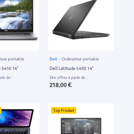
teur portable
Dell
-
Ordinateur portable
e 5410 14”
Dell Latitude 5490 14”
tir de :
284 offres à partir de :
218,00 €
Top Produit