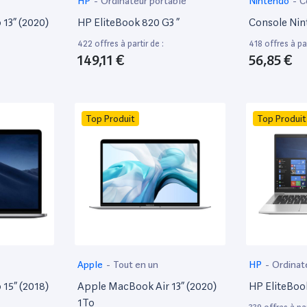
HP
-
Ordinateur portable
Nintendo
-
C
13” (2020)
HP EliteBook 820 G3 ”
Console Nin
422 offres à partir de :
418 offres à par
149,11 €
56,85 €
Top Produit
Top Produit
Apple
-
Tout en un
HP
-
Ordinat
15” (2018)
Apple MacBook Air 13” (2020)
HP EliteBoo
1To