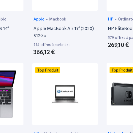
able
Apple
-
Macbook
HP
-
Ordinat
8 14”
Apple MacBook Air 13” (2020)
HP EliteBoo
512Go
579 offres à par
269,10 €
914 offres à partir de :
366,12 €
Top Produit
Top Produit