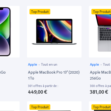
Top Produit
Top Produit
Apple
-
Tout en un
Apple
-
Tout
28Go
Apple MacBook Pro 13” (2020)
Apple MacBo
1To
256Go
301 offres à partir de :
300 offres à par
449,00 €
381,00 €
Top Produit
Top Produit