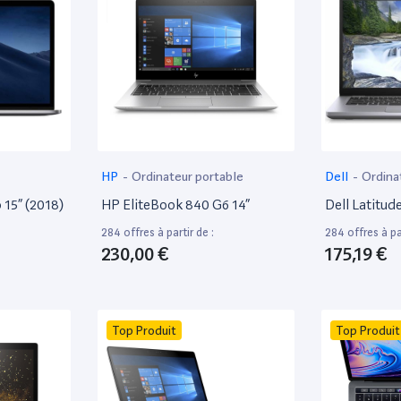
HP
-
Ordinateur portable
Dell
-
Ordina
15” (2018)
HP EliteBook 840 G6 14”
Dell Latitud
284 offres à partir de :
284 offres à par
230,00 €
175,19 €
Top Produit
Top Produit