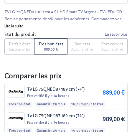
TV LG 75QNED87 189 cm 4K UHD Smart TV Argent - TV LED/LCD.
Remise permanente de 5% pour les adhérents. Commandez vos
produits high-tech en ligne (écran plat, lecteur blu-ray, video
Lire la suite
projecteur, …) en ligne.
État du produit
En savoir plus
Parfait état
Très bon état
Bon état
État correct
Aucune offre
889,00 €
Aucune offre
Aucune offre
Comparer les prix
Tv LG 75QNED87 189 cm (74")
889,00 €
Prix vérifié
il y a 14 heures
Très bon état
Garantie : 24 mois
14 jours pour tester
Tv LG 75QNED87 189 cm (74")
989,00 €
Prix vérifié
il y a 14 heures
Très bon état
Garantie : 24 mois
14 jours pour tester