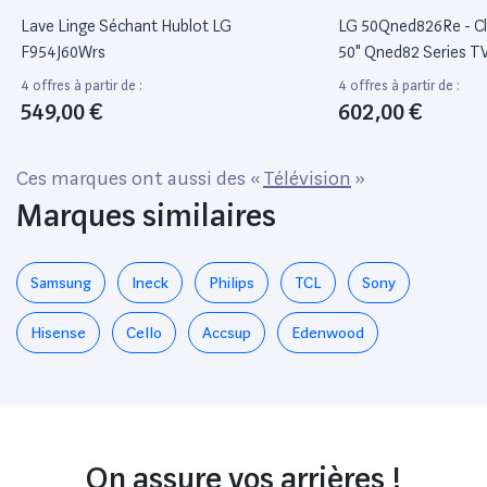
Lave Linge Séchant Hublot LG
LG 50Qned826Re - Cl
F954J60Wrs
50" Qned82 Series T
Éclairée Par Led - Qn
4 offres à partir de :
4 offres à partir de :
Thinq Ai, Webos - 4K
549,00 €
602,00 €
2160 - Hdr - Quantum
Façade, Nano Cell Plu
Ces marques ont aussi des «
Télévision
»
Marques similaires
Samsung
Ineck
Philips
TCL
Sony
Hisense
Cello
Accsup
Edenwood
On assure vos arrières !