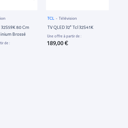
ion
TCL
-
Télévision
l 32S59K 80 Cm
TV QLED 32" Tcl 32S41K
minium Brossé
Une offre à partir de :
189,00 €
ir de :