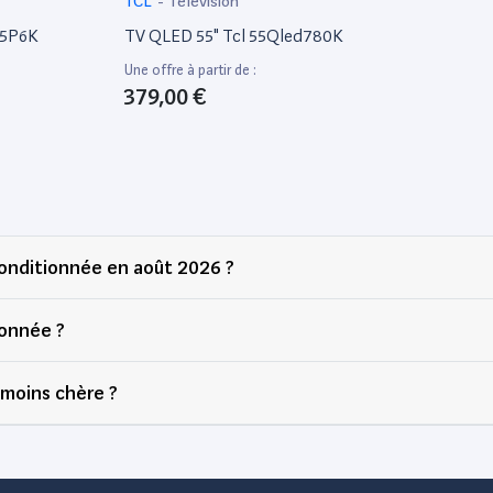
TCL
-
Télévision
55P6K
TV QLED 55" Tcl 55Qled780K
Une offre à partir de :
379,00 €
onditionnée en août 2026 ?
onnée ?
 moins chère ?