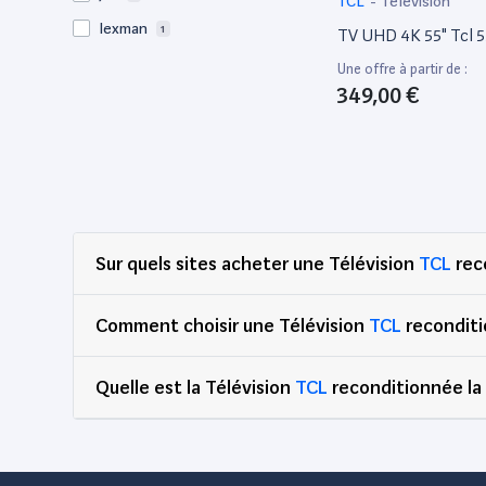
TCL
-
Télévision
lexman
1
TV UHD 4K 55" Tcl 
LG
10
Une offre à partir de :
349,00 €
Monster Cable
1
Non communiqué
1
One For All
2
Panasonic
1
Philips
6
Sur quels sites acheter une Télévision
TCL
rec
Pioneer
1
Qumox
1
Comment choisir une Télévision
TCL
reconditi
Radiola
1
Real Cable
1
Quelle est la Télévision
TCL
reconditionnée la
Samsung
18
Sharp
1
Sony
4