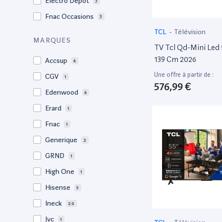
Electro Dépôt
3
Fnac Occasions
3
TCL
-
Télévision
MARQUES
TV Tcl Qd-Mini Le
139 Cm 2026
Accsup
4
Une offre à partir de :
CGV
1
576,99 €
Edenwood
4
Erard
1
Fnac
1
Generique
2
GRND
1
High One
1
Hisense
5
Ineck
20
Jvc
1