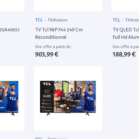
TCL
-
Télévision
TCL
-
Télévis
d 55A400U
TV Tcl 98P744 249 Cm
TV QLED Tc
Reconditionné
Full Hd Alu
Une offre à partir de :
Une offre à part
903,99 €
188,99 €