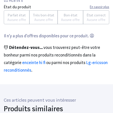
LG HLB 54 S
État du produit
En savoir plus
Parfait état
Très bon état
Bon état
État correct
Aucune offre
Aucune offre
Aucune offre
Aucune offre
Il n'y a plus d'offres disponibles pour ce produit. 😩
💆
Détendez-vous...
vous trouverez peut-être votre
bonheur parmi nos produits reconditionnés dans la
catégorie
enceinte hi fi
ou parmi nos produits
Lg-ericsson
reconditionnés
.
Ces articles peuvent vous intéresser
Produits similaires