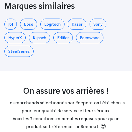
Marques similaires
Jbl
Bose
Logitech
Razer
Sony
HyperX
Klipsch
Edifier
Edenwood
SteelSeries
On assure vos arrières !
Les marchands sélectionnés par Reepeat ont été choisis
pour leur qualité de service et leur sérieux.
Voici les 3 conditions minimales requises pour qu'un
produit soit référencé sur Reepeat. 🧐