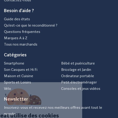
Contactez-nous
Besoin d'aide ?
Guide des états
Qu’est-ce que le reconditionné ?
Questions fréquentes
Marques A à Z
Tous nos marchands
Catégories
Smartphone
Bébé et puériculture
Son Casques et Hi Fi
Bricolage et Jardin
Maison et Cuisine
Ordinateur portable
Sports et Loisirs
Petit électroménager
Vélo
Consoles et jeux vidéos
Newsletter
Inscrivez-vous et recevez nos meilleurs offres avant tout le
monde.