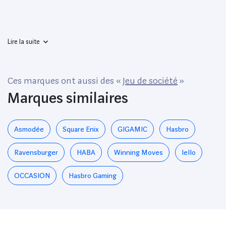
Lire la suite
Ces marques ont aussi des «
Jeu de société
»
Marques similaires
Asmodée
‎Square Enix
GIGAMIC
Hasbro
Ravensburger
HABA
Winning Moves
Iello
OCCASION
Hasbro Gaming