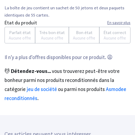
La boîte de jeu contient un sachet de 50 jetons et deux paquets
identiques de 55 cartes.
État du produit
En savoir plus
Parfait état
Très bon état
Bon état
État correct
Aucune offre
Aucune offre
Aucune offre
Aucune offre
Il n'y a plus d'offres disponibles pour ce produit. 😩
💆
Détendez-vous...
vous trouverez peut-être votre
bonheur parmi nos produits reconditionnés dans la
catégorie
jeu de société
ou parmi nos produits
Asmodee
reconditionnés
.
Ces articles peuvent vous intéresser