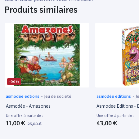
Produits similaires
-56%
asmodée edtions
-
Jeu de société
asmodée editions
-
J
Asmodée - Amazones
Asmodée Editions - El
Une offre à partir de :
Une offre à partir de :
11,00 €
43,00 €
25,00 €