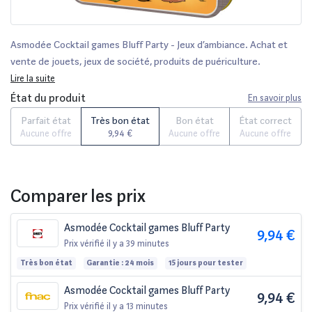
Asmodée Cocktail games Bluff Party - Jeux d’ambiance. Achat et
vente de jouets, jeux de société, produits de puériculture.
Découvrez les Univers Playmobil, Légo, FisherPrice, Vtech ainsi que
Lire la suite
les grandes marques de puériculture : Chicco, Bébé Confort, Mac
État du produit
En savoir plus
Laren, Babybjörn...
Parfait état
Très bon état
Bon état
État correct
Aucune offre
9,94 €
Aucune offre
Aucune offre
Comparer les prix
Asmodée Cocktail games Bluff Party
9,94 €
Prix vérifié
il y a 39 minutes
Très bon état
Garantie : 24 mois
15 jours pour tester
Asmodée Cocktail games Bluff Party
9,94 €
Prix vérifié
il y a 13 minutes