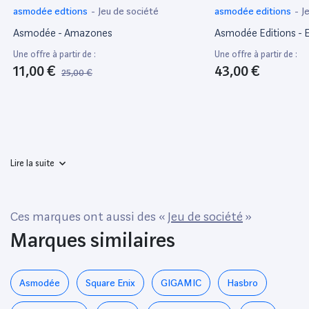
asmodée edtions
-
Jeu de société
asmodée editions
-
J
Asmodée - Amazones
Asmodée Editions - El
Une offre à partir de :
Une offre à partir de :
11,00 €
43,00 €
25,00 €
Lire la suite
Ces marques ont aussi des «
Jeu de société
»
Marques similaires
Asmodée
‎Square Enix
GIGAMIC
Hasbro