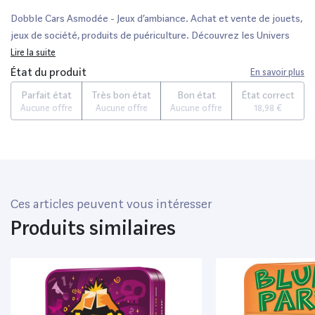
Dobble Cars Asmodée - Jeux d’ambiance. Achat et vente de jouets,
jeux de société, produits de puériculture. Découvrez les Univers
Playmobil, Légo, FisherPrice, Vtech ainsi que les grandes marques
Lire la suite
de puériculture : Chicco, Bébé Confort, Mac Laren, Babybjörn...
État du produit
En savoir plus
Parfait état
Très bon état
Bon état
État correct
Aucune offre
Aucune offre
Aucune offre
18,98 €
Ces articles peuvent vous intéresser
Produits similaires