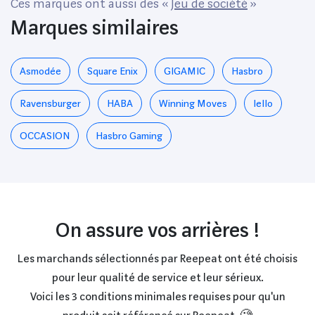
Ces marques ont aussi des «
Jeu de société
»
Marques similaires
Asmodée
‎Square Enix
GIGAMIC
Hasbro
Ravensburger
HABA
Winning Moves
Iello
OCCASION
Hasbro Gaming
On assure vos arrières !
Les marchands sélectionnés par Reepeat ont été choisis
pour leur qualité de service et leur sérieux.
Voici les 3 conditions minimales requises pour qu'un