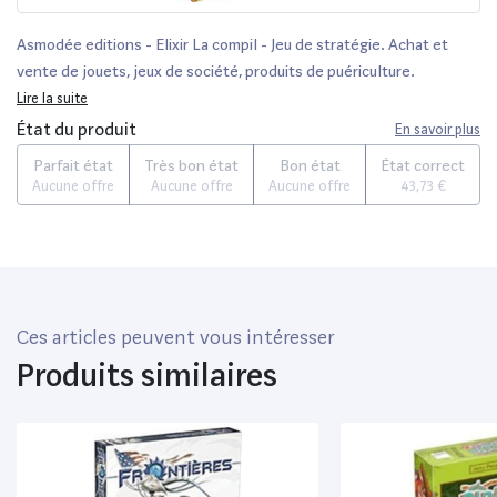
Asmodée editions - Elixir La compil - Jeu de stratégie. Achat et
vente de jouets, jeux de société, produits de puériculture.
Découvrez les Univers Playmobil, Légo, FisherPrice, Vtech ainsi que
Lire la suite
les grandes marques de puériculture : Chicco, Bébé Confort, Mac
État du produit
En savoir plus
Laren, Babybjörn...
Parfait état
Très bon état
Bon état
État correct
Aucune offre
Aucune offre
Aucune offre
43,73 €
Ces articles peuvent vous intéresser
Produits similaires