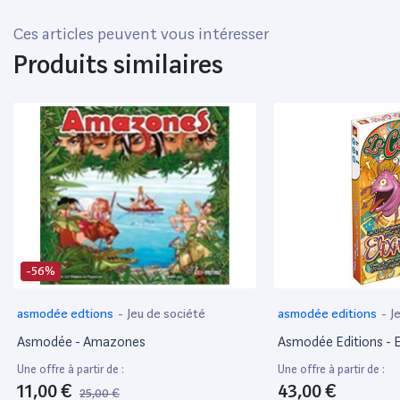
Ces articles peuvent vous intéresser
Produits similaires
-56%
asmodée edtions
-
Jeu de société
asmodée editions
-
J
Asmodée - Amazones
Asmodée Editions - El
Une offre à partir de :
Une offre à partir de :
11,00 €
43,00 €
25,00 €