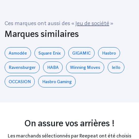
Ces marques ont aussi des «
Jeu de société
»
Marques similaires
Asmodée
‎Square Enix
GIGAMIC
Hasbro
Ravensburger
HABA
Winning Moves
Iello
OCCASION
Hasbro Gaming
On assure vos arrières !
Les marchands sélectionnés par Reepeat ont été choisis