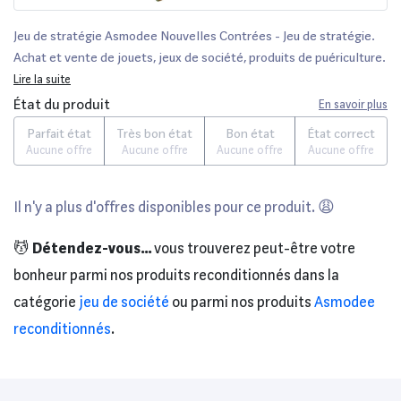
Jeu de stratégie Asmodee Nouvelles Contrées - Jeu de stratégie.
Achat et vente de jouets, jeux de société, produits de puériculture.
Découvrez les Univers Playmobil, Légo, FisherPrice, Vtech ainsi que
Lire la suite
les grandes marques de puériculture : Chicco, Bébé Confort, Mac
État du produit
En savoir plus
Laren, Babybjörn...
Parfait état
Très bon état
Bon état
État correct
Aucune offre
Aucune offre
Aucune offre
Aucune offre
Il n'y a plus d'offres disponibles pour ce produit. 😩
💆
Détendez-vous...
vous trouverez peut-être votre
bonheur parmi nos produits reconditionnés dans la
catégorie
jeu de société
ou parmi nos produits
Asmodee
reconditionnés
.