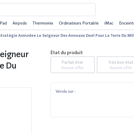
iPad
Airpods
Thermomix
Ordinateurs Portable
iMac
Enceint
Stratégie Asmodee Le Seigneur Des Anneaux Duel Pour La Terre Du Mil
Seigneur
État du produit
Parfait état
Très bon état
re Du
Aucune offre
Aucune offre
Vendu sur :