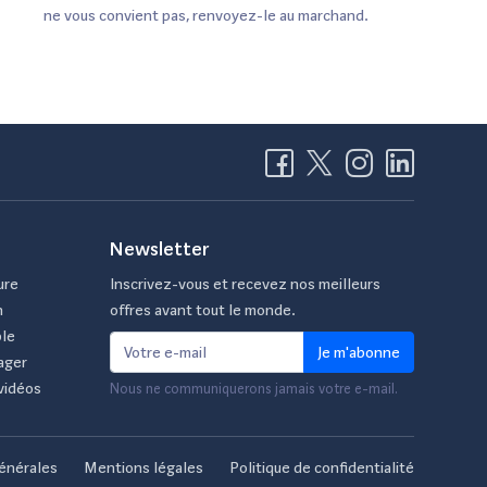
ne vous convient pas, renvoyez-le au marchand.
Newsletter
ure
Inscrivez-vous et recevez nos meilleurs
n
offres avant tout le monde.
ble
Je m'abonne
ager
vidéos
Nous ne communiquerons jamais votre e-mail.
énérales
Mentions légales
Politique de confidentialité