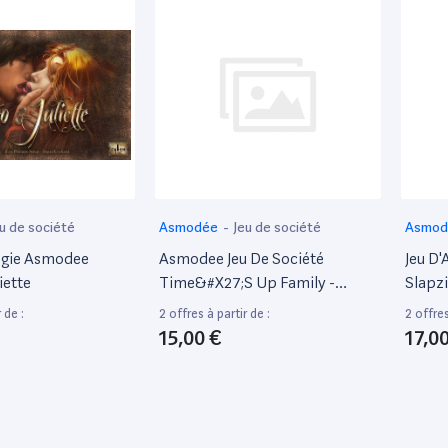
u de société
Asmodée
-
Jeu de société
Asmo
tégie Asmodee
Asmodee Jeu De Société
Jeu D
iette
Time&#X27;S Up Family -
Slapzi
Version Verte Pour Amusement
 de :
2 offres à partir de :
2 offres
En Équipe
15,00 €
17,0