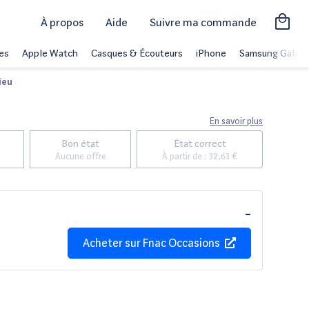
À propos
Aide
Suivre ma commande
es
Apple Watch
Casques & Écouteurs
iPhone
Samsung Galaxy
ieu
En savoir plus
Bon état
État correct
Aucune offre
À partir de :
32,63 €
-
Acheter sur
Fnac Occasions