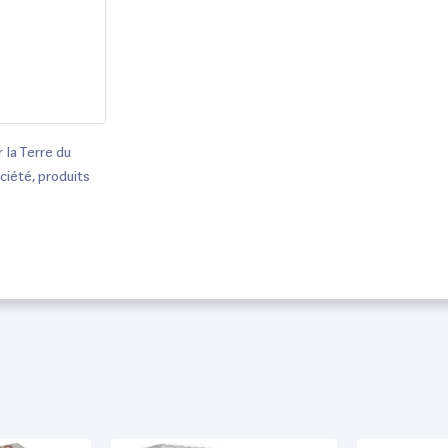
la Terre du
ciété, produits
rPrice, Vtech
 Confort, Mac