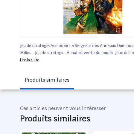
Jeu de stratégie Asmodee Le Seigneur des Anneaux Duel pour 
Milieu - Jeu de stratégie. Achat et vente de jouets, jeux de so
de puériculture. Découvrez les Univers Playmobil, Légo, Fishe
Lire la suite
ainsi que les grandes marques de puériculture : Chicco, Bébé
Laren, Babybjörn...
Produits similaires
Ces articles peuvent vous intéresser
Produits similaires