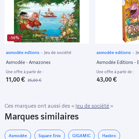
-56%
asmodée edtions
-
Jeu de société
asmodée editions
-
J
Asmodée - Amazones
Asmodée Editions - El
Une offre à partir de :
Une offre à partir de :
11,00 €
43,00 €
25,00 €
Ces marques ont aussi des «
Jeu de société
»
Marques similaires
Asmodée
‎Square Enix
GIGAMIC
Hasbro