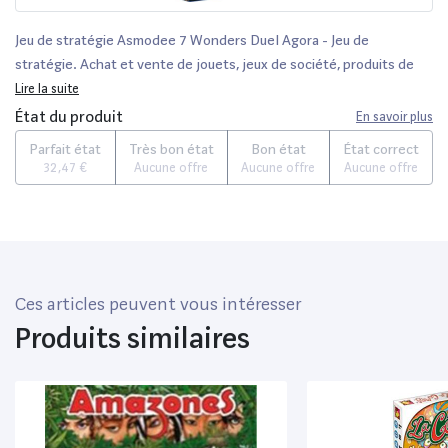
Jeu de stratégie Asmodee 7 Wonders Duel Agora - Jeu de
stratégie. Achat et vente de jouets, jeux de société, produits de
puériculture. Découvrez les Univers Playmobil, Légo, FisherPrice,
Lire la suite
Vtech ainsi que les grandes marques de puériculture : Chicco, Bébé
État du produit
En savoir plus
Confort, Mac Laren, Babybjörn...
Parfait état
Très bon état
Bon état
État correct
32,47 €
Aucune offre
Aucune offre
Aucune offre
Ces articles peuvent vous intéresser
Produits similaires