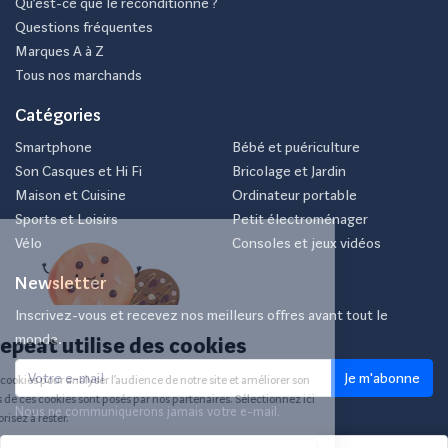
Qu’est-ce que le reconditionné ?
Questions fréquentes
Marques A à Z
Tous nos marchands
Catégories
Smartphone
Bébé et puériculture
Son Casques et Hi Fi
Bricolage et Jardin
Maison et Cuisine
Ordinateur portable
Sports et Loisirs
Petit électroménager
Vélo
Consoles et jeux vidéos
Newsletter
Inscrivez-vous et recevez nos meilleurs offres avant tout le
monde.
Je m'abonne
Nous ne communiquerons jamais votre e-mail.