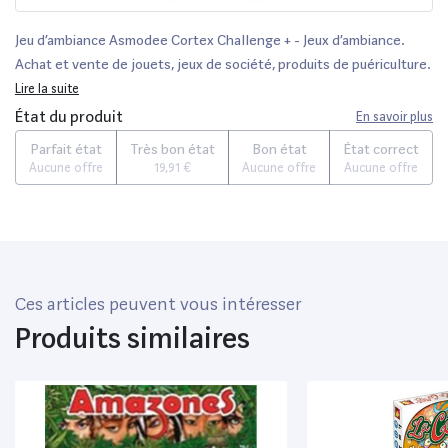
Jeu d’ambiance Asmodee Cortex Challenge + - Jeux d’ambiance.
Achat et vente de jouets, jeux de société, produits de puériculture.
Découvrez les Univers Playmobil, Légo, FisherPrice, Vtech ainsi que
Lire la suite
les grandes marques de puériculture : Chicco, Bébé Confort, Mac
État du produit
En savoir plus
Laren, Babybjörn...
Parfait état
Très bon état
Bon état
État correct
Aucune offre
19,91 €
Aucune offre
Aucune offre
Ces articles peuvent vous intéresser
Produits similaires