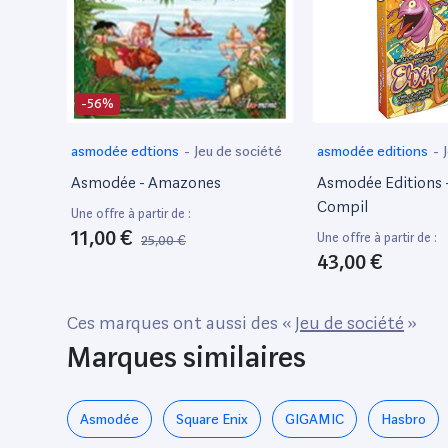
-56%
asmodée edtions
-
Jeu de société
asmodée editions
-
Asmodée - Amazones
Asmodée Editions - 
Compil
Une offre à partir de :
11,00 €
Une offre à partir de :
25,00 €
43,00 €
Ces marques ont aussi des «
Jeu de société
»
Marques similaires
Asmodée
‎Square Enix
GIGAMIC
Hasbro