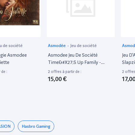
u de société
Asmodée
-
Jeu de société
Asmo
tégie Asmodee
Asmodee Jeu De Société
Jeu D
iette
Time&#X27;S Up Family -
Slapzi
Version Verte Pour Amusement
 de :
2 offres à partir de :
2 offres
En Équipe
15,00 €
17,0
SION
Hasbro Gaming