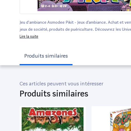
Jeu d'ambiance Asmodee Pikit - Jeux d’ambiance. Achat et ven
jeux de société, produits de puériculture. Découvrez les Univ
Légo, FisherPrice, Vtech ainsi que les grandes marques de pué
Lire la suite
Chicco, Bébé Confort, Mac Laren, Babybjörn...
Produits similaires
Ces articles peuvent vous intéresser
Produits similaires