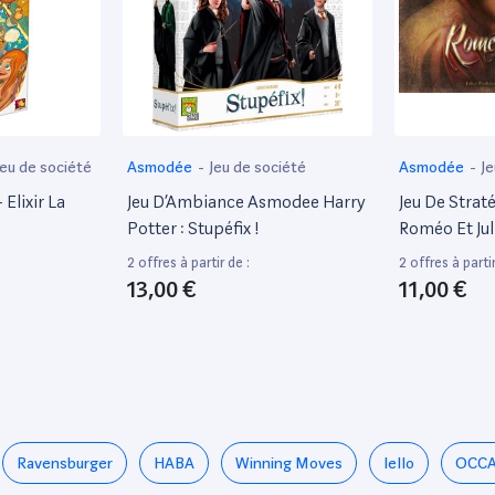
Jeu de société
Asmodée
-
Jeu de société
Asmodée
-
Je
Elixir La
Jeu D’Ambiance Asmodee Harry
Jeu De Stra
Potter : Stupéfix !
Roméo Et Jul
2 offres à partir de :
2 offres à partir
13,00 €
11,00 €
Ravensburger
HABA
Winning Moves
Iello
OCCA