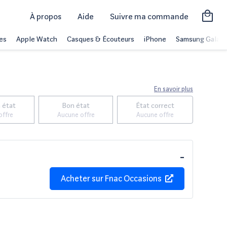
À propos
Aide
Suivre ma commande
es
Apple Watch
Casques & Écouteurs
iPhone
Samsung Galaxy
En savoir plus
 état
Bon état
État correct
offre
Aucune offre
Aucune offre
-
Acheter sur
Fnac Occasions