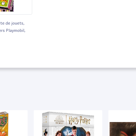
te de jouets,
ers Playmobil,
riculture :