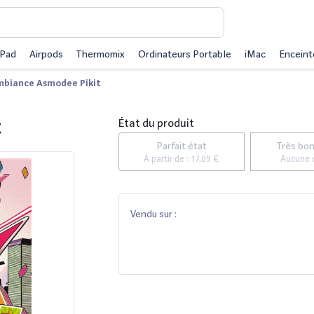
iPad
Airpods
Thermomix
Ordinateurs Portable
iMac
Enceint
mbiance Asmodee Pikit
t
État du produit
Parfait état
Très bon
À partir de :
17,09 €
Aucune 
Vendu sur :