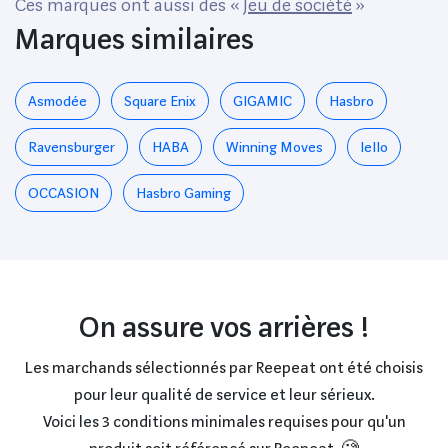
Ces marques ont aussi des «
Jeu de société
»
Marques similaires
Asmodée
‎Square Enix
GIGAMIC
Hasbro
Ravensburger
HABA
Winning Moves
Iello
OCCASION
Hasbro Gaming
On assure vos arrières !
Les marchands sélectionnés par Reepeat ont été choisis
pour leur qualité de service et leur sérieux.
Voici les 3 conditions minimales requises pour qu'un