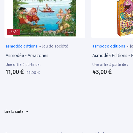
-56%
asmodée edtions
-
Jeu de société
asmodée editions
-
J
Asmodée - Amazones
Asmodée Editions - El
Une offre à partir de :
Une offre à partir de :
11,00 €
43,00 €
25,00 €
Lire la suite