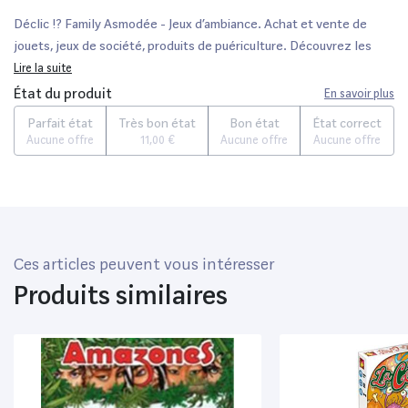
Déclic !? Family Asmodée - Jeux d’ambiance. Achat et vente de
jouets, jeux de société, produits de puériculture. Découvrez les
Univers Playmobil, Légo, FisherPrice, Vtech ainsi que les grandes
Lire la suite
marques de puériculture : Chicco, Bébé Confort, Mac Laren,
État du produit
En savoir plus
Babybjörn...
Parfait état
Très bon état
Bon état
État correct
Aucune offre
11,00 €
Aucune offre
Aucune offre
Ces articles peuvent vous intéresser
Produits similaires