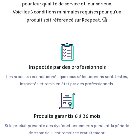
chargeNonEclairage intégréOuiPériode de disponibilité des pièces
pour leur qualité de service et leur sérieux.
détachées après le dernier achat de la dernière unité vendue (en
Voici les 3 conditions minimales requises pour qu'un
années)5Produit emballé : hauteur (en cm)19.4Produit emballé :
produit soit référencé sur Reepeat. 🧐
largeur (en cm)22.7Produit emballé : profondeur (en cm)9Produit
emballé : poids (en kg)1.602Poids net de la machine (en
kg)1.2Vitesse variableOuiVitesse (en tr/min)3400
Inspectés par des professionnels
Les produits reconditionnés que nous sélectionnons sont testés,
inspectés et remis en état par des professionnels.
Produits garantis 6 à 36 mois
Si le produit présente des dysfonctionnements pendant la période
de garantie, il est remplacé gratuitement.