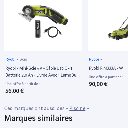
Diamètre fil torsadé : 2,4 mm Réf. 5132003334 Conditionnement :
Une
Ryobi
-
Scie
Ryobi
-
Ryobi - Mini-Scie 4V - Câble Usb C - 1
Ryobi Rlm333A - W
Batterie 2,0 Ah - Livrée Avec 1 Lame 38
Une offre à partir de :
Mm - Rct4-120G
90,00 €
Une offre à partir de :
56,00 €
Ces marques ont aussi des «
Piscine
»
Marques similaires