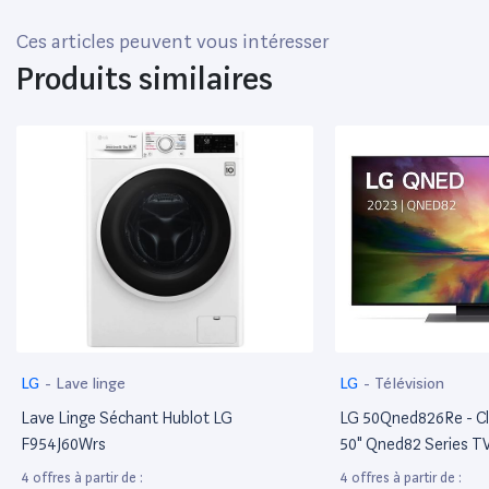
Ces articles peuvent vous intéresser
Produits similaires
LG
-
Lave linge
LG
-
Télévision
Lave Linge Séchant Hublot LG
LG 50Qned826Re - Cl
F954J60Wrs
50" Qned82 Series T
Éclairée Par Led - Qn
4 offres à partir de :
4 offres à partir de :