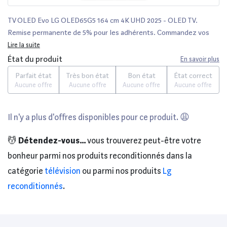
TV OLED Evo LG OLED65G5 164 cm 4K UHD 2025 - OLED TV.
Remise permanente de 5% pour les adhérents. Commandez vos
produits high-tech en ligne (écran plat, lecteur blu-ray, video
Lire la suite
projecteur, …) en ligne.
État du produit
En savoir plus
Parfait état
Très bon état
Bon état
État correct
Aucune offre
Aucune offre
Aucune offre
Aucune offre
Il n'y a plus d'offres disponibles pour ce produit. 😩
💆
Détendez-vous...
vous trouverez peut-être votre
bonheur parmi nos produits reconditionnés dans la
catégorie
télévision
ou parmi nos produits
Lg
reconditionnés
.