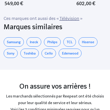
Thinq Ai, Webos - 4K
549,00 €
602,00 €
2160 - Hdr - Quantum
Façade, Nano Cell Plu
Ces marques ont aussi des «
Télévision
»
Marques similaires
Samsung
Ineck
Philips
TCL
Hisense
Sony
Toshiba
Cello
Edenwood
On assure vos arrières !
Les marchands sélectionnés par Reepeat ont été choisis
pour leur qualité de service et leur sérieux.
Voici les 3 conditions minimales requises pour qu'un